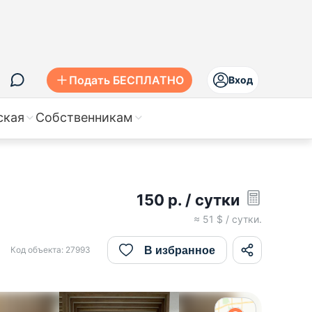
Подать БЕСПЛАТНО
Вход
ская
Собственникам
150
р.
/ сутки
≈
51
$ / сутки.
В избранное
Код объекта:
27993