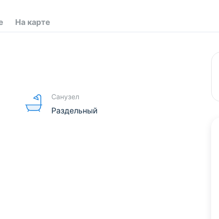
е
На карте
Санузел
Раздельный