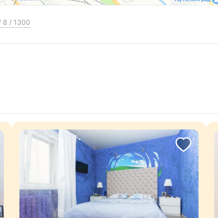
/
8
/
1300