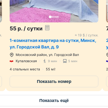
55
р.
/ сутки
и.
≈
19
$ / сутки.
,
1-комнатная квартира на сутки, Минск,
ул. Городской Вал, д. 9
Московский район
,
ул. Городской Вал
Купаловская
9 мин
5 мин
4 спальных места
55
м
2
2
Показать номер
Показать ещё