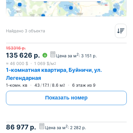
Найдено 3 объекта
153316
р.
135 626
р.
2
Цена за м
:
3 151
р.
≈
46 000
$
1 069
$/м
2
1-комнатная квартира, Буйничи, ул.
Легендарная
1-комн. кв
43
17.1
8.6
м
6
этаж из
9
2
Показать номер
86 977
р.
2
Цена за м
:
2 282
р.