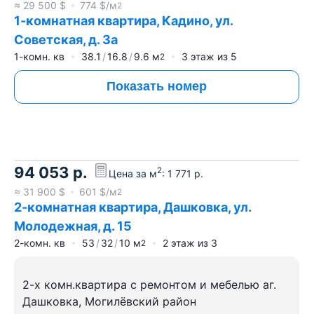
≈
29 500
$
774
$/м
2
1-комнатная квартира, Кадино, ул.
Советская, д. 3а
1-комн. кв
38.1
16.8
9.6
м
3
этаж из
5
2
Показать номер
94 053
р.
2
Цена за м
:
1 771
р.
≈
31 900
$
601
$/м
2
2-комнатная квартира, Дашковка, ул.
Молодежная, д. 15
2-комн. кв
53
32
10
м
2
этаж из
3
2
2-х комн.квартира с ремонтом и мебелью аг.
Дашковка, Могилёвский район