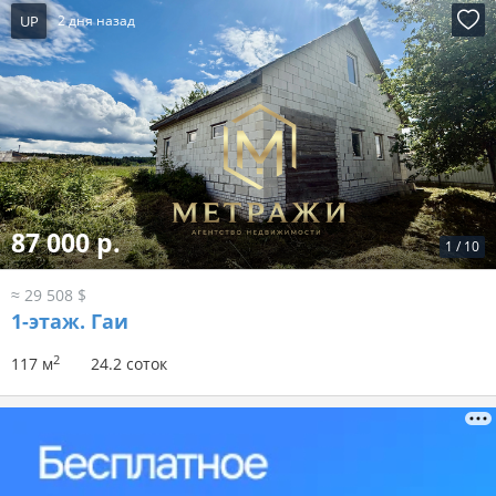
UP
2 дня назад
87 000 р.
1
/
10
≈ 29 508 $
1-этаж.
Гаи
2
117 м
24.2 соток