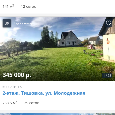
2
141 м
12 соток
UP
1 день назад
345 000 р.
1
/
28
≈ 117 013 $
2-этаж.
Тишовка, ул. Молодежная
2
253.5 м
25 соток