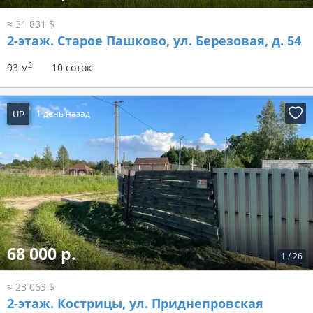
≈ 31 831 $
2-этаж.
Старое Пашково, ул. Березовая, д. 54
2
93 м
10 соток
UP
1 день назад
68 000 р.
1
/
26
≈ 23 063 $
2-этаж.
Кострицы, ул. Приднепровская