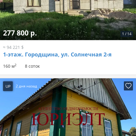
277 800 р.
1
/
14
≈ 94 221 $
1-этаж.
Городщина, ул. Солнечная 2-я
2
160 м
8 соток
UP
2 дня назад