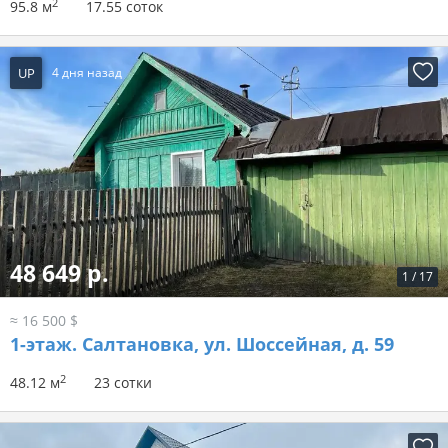
2
95.8 м
17.55 соток
UP
4 дня назад
48 649 р.
1
/
17
≈ 16 500 $
1-этаж.
Салтановка, ул. Шоссейная, д. 59
2
48.12 м
23 сотки