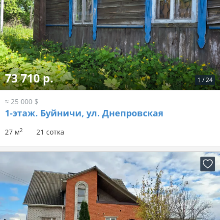
73 710 р.
1
/
24
≈ 25 000 $
1-этаж.
Буйничи, ул. Днепровская
2
27 м
21 сотка