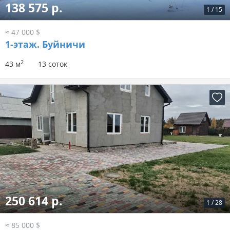
138 575 р.
1
/
15
≈ 47 000 $
1-этаж.
Буйничи
2
43 м
13 соток
250 614 р.
1
/
28
≈ 85 000 $