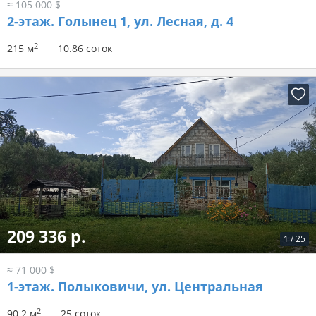
≈ 105 000 $
2-этаж.
Голынец 1, ул. Лесная, д. 4
2
215 м
10.86 соток
209 336 р.
1
/
25
≈ 71 000 $
1-этаж.
Полыковичи, ул. Центральная
2
90.2 м
25 соток