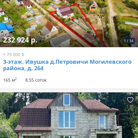
232 924 р.
1
/
34
≈ 79 000 $
3-этаж.
Ивушка д.Петровичи Могилевского
района, д. 264
2
165 м
8.55 соток