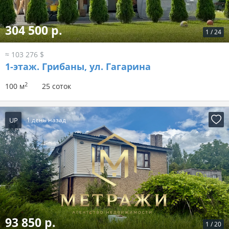
304 500 р.
1
/
24
≈ 103 276 $
1-этаж.
Грибаны, ул. Гагарина
2
100 м
25 соток
UP
1 день назад
93 850 р.
1
/
20