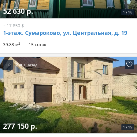
52 630 р.
1
/
18
≈ 17 850 $
1-этаж.
Сумароково, ул. Центральная, д. 19
2
39.83 м
15 соток
UP
2 дня назад
277 150 р.
1
/
19