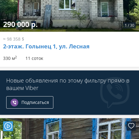
290 000 р.
1
/
30
≈ 98 358 $
2-этаж.
Голынец 1, ул. Лесная
2
330 м
11 соток
Новые объявления по этому фильтру прямо в
вашем Viber
Подписаться