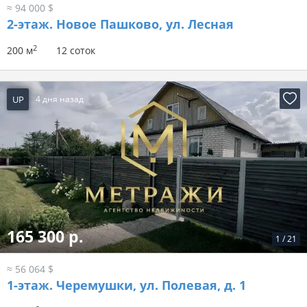
≈ 94 000 $
2-этаж.
Новое Пашково, ул. Лесная
2
200 м
12 соток
UP
4 дня назад
165 300 р.
1
/
21
≈ 56 064 $
1-этаж.
Черемушки, ул. Полевая, д. 1