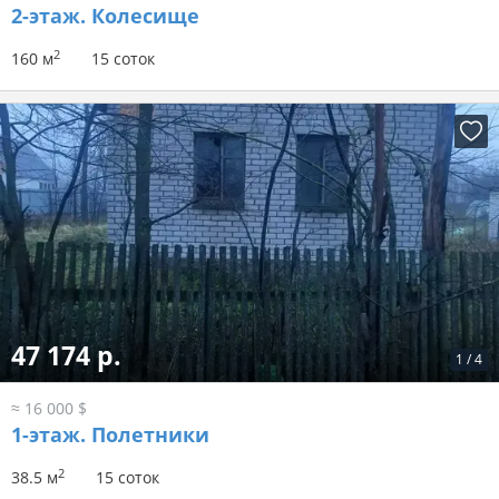
2-этаж.
Колесище
2
160 м
15 соток
47 174 р.
1
/
4
≈ 16 000 $
1-этаж.
Полетники
2
38.5 м
15 соток