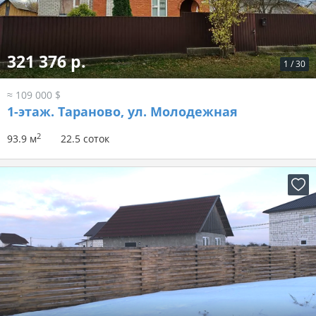
321 376 р.
1
/
30
≈ 109 000 $
1-этаж.
Тараново, ул. Молодежная
2
93.9 м
22.5 соток