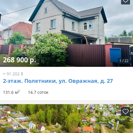
268 900 р.
1
/
22
≈ 91 202 $
2-этаж.
Полетники, ул. Овражная, д. 27
2
131.6 м
14.7 соток