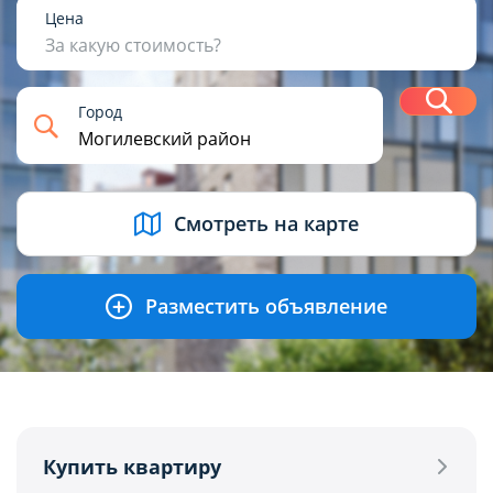
1
2
3
4+
Цена
За какую стоимость?
Н
Город
USD
BYN
EUR
RUB
Смотреть на карте
Разместить объявление
Купить квартиру