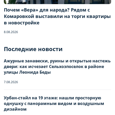
Почем «Вера» для народа? Рядом с
Комаровкой выставили на торги квартиры
в новостройке
8.08.2026
Бронирование квартиры
Последние новости
Ажурные занавески, руины и открытые настежь
Отправьте запрос, чтобы забронировать
двери: как исчезает Сельхозпоселок в районе
улицы Леонида Беды
Количество гостей
7.08.2026
Заезд
Урбан-стайл на 19 этаже: нашли просторную
Взрослые
-
0
+
НАСТРОЙТЕ ПАРАМЕТРЫ
НАСТРОЙТЕ ПАРАМЕТРЫ
однушку с панорамным видом и воздушным
ИСПОЛЬЗОВАНИЯ ФАЙЛОВ
ИСПОЛЬЗОВАНИЯ ФАЙЛОВ
дизайном