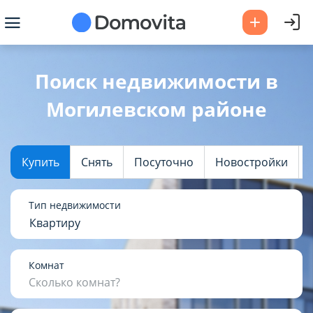
Ваш город -
Могилевский район
?
Поиск недвижимости в
Могилевском районе
Да
Выбрать город
Купить
Снять
Посуточно
Новостройки
Тип недвижимости
Квартиру
Комнат
Сколько комнат?