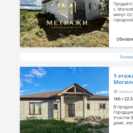
Продаётс
с, Могилё
минут.Ос
городско
Обновле
Разме
1-этаж
Могиле
Городщин
160 / 22.
В продаж
Городщина
Участок 
доме, эле