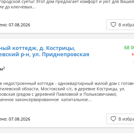
 городской суеты! Этот дом предлагает комфорт и уют для Вашей
ие до ключевых...
но: 07.08.2026
В избр
ный коттедж, д. Кострицы,
68 0
вский р-н, ул. Приднепровская
1
2
6м
е недостроенный коттедж - одноквартирный жилой дом с готов
гилевской области, Мостокский с/с, в деревне Кострицы, ул.
овская (рядом с деревней Павловкой и Полыковичами).
енное законсервированное капитальное...
но: 07.08.2026
В избр