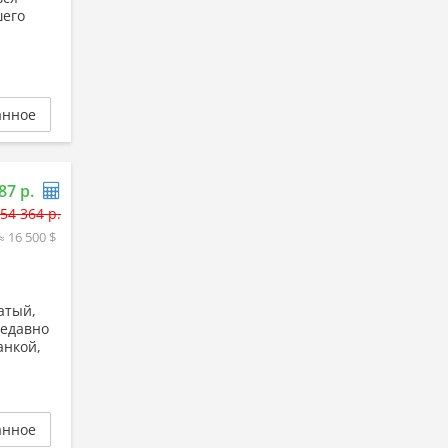
шего
анное
87 р.
54 364 р.
≈ 16 500 $
атый,
недавно
анкой,
анное