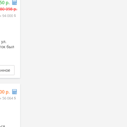
50 р.
80 098 р.
≈ 94 000 $
ул.
ток был
анное
00 р.
≈ 56 064 $
ься