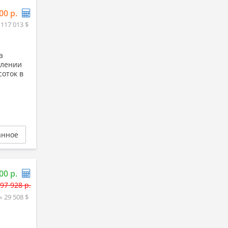
00 р.
 117 013 $
а
влении
соток в
анное
00 р.
97 928 р.
≈ 29 508 $