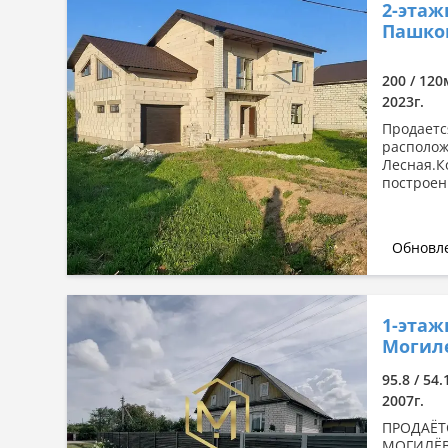
2-этаж
Пашков
200 / 120
2023г.
Продаетс
располож
Лесная.К
построен
Обновле
1-этаж
Могиле
95.8 / 54.
2007г.
ПРОДАЁТ
МОГИЛЁВА