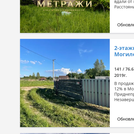
вдали от
Расстоян
Обновле
2-этаж
Могиле
141 / 76.
2019г.
В продаж
12% в Мо
Приднепр
Незаверш
Обновле