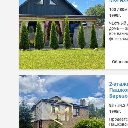
Сначала дорогие
100 / 80м
По комнатности: большая →
1999г.
малая
чЕстный 
По комнатности: малая →
дома — з
большая
всё важн
По площади: большая → малая
фото кажд
По площади: малая → большая
Обновле
2-этаж
Пашков
Березов
93 / 34.2 
1995г.
Продаётс
Пашковск