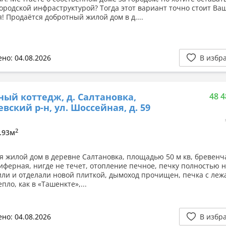
городской инфраструктурой? Тогда этот вариант точно стоит Ва
! Продаётся добротный жилой дом в д....
но: 04.08.2026
В избр
ный коттедж, д. Салтановка,
48 4
вский р-н, ул. Шоссейная, д. 59
2
6.93м
я жилой дом в деревне Салтановка, площадью 50 м кв, бревенч
ферная, нигде не течет, отопление печное, печку полностью 
ли и отделали новой плиткой, дымоход прочищен, печка с леж
пло, как в «Ташенкте»,...
но: 04.08.2026
В избр