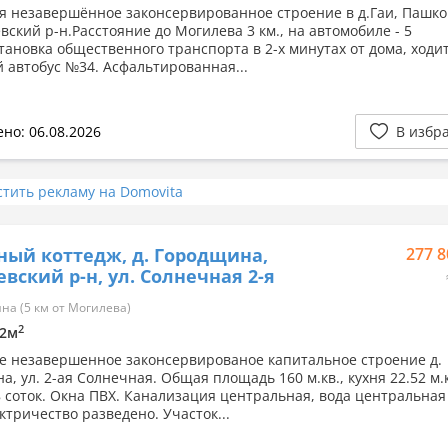
я незавершённое законсервированное строение в д.Гаи, Пашко
вский р-н.Расстояние до Могилева 3 км., на автомобиле - 5
тановка общественного транспорта в 2-х минутах от дома, ходи
й автобус №34. Асфальтированная...
но: 06.08.2026
В избр
стить рекламу на Domovita
ный коттедж, д. Городщина,
277 8
вский р-н, ул. Солнечная 2-я
а (5 км от Могилева)
2
52м
е незавершенное законсервированое капитальное строение д.
, ул. 2-ая Солнечная. Общая площадь 160 м.кв., кухня 22.52 м.
8 соток. Окна ПВХ. Канализация центральная, вода центральная 
ктричество разведено. Участок...