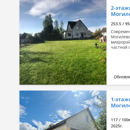
2-этаж
Могиле
253.5 / 95
Современ
Могилевс
микрорай
частной 
Обновле
1-этаж
Могиле
117 / 100
2025г.