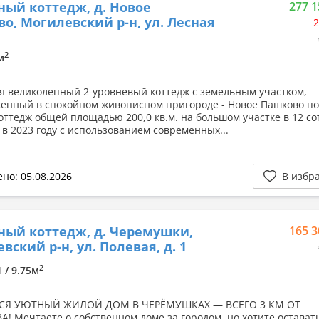
ный коттедж, д. Новое
277 1
о, Могилевский р-н, ул. Лесная
2
2
м
я великолепный 2-уровневый коттедж с земельным участком,
енный в спокойном живописном пригороде - Новое Пашково по 
оттедж общей площадью 200,0 кв.м. на большом участке в 12 со
 в 2023 году с использованием современных...
но: 05.08.2026
В избр
ный коттедж, д. Черемушки,
165 3
вский р-н, ул. Полевая, д. 1
2
1 / 9.75м
СЯ УЮТНЫЙ ЖИЛОЙ ДОМ В ЧЕРЁМУШКАХ — ВСЕГО 3 КМ ОТ
! Мечтаете о собственном доме за городом, но хотите остават