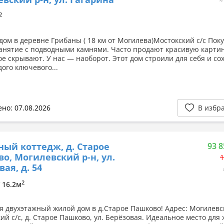
2
дом в деревне Грибаны ( 18 км от Могилева)Мостокский с/с Пок
анятие с подводными камнями. Часто продают красивую картин
ое скрывают. У нас — наоборот. Этот дом строили для себя и с
ого ключевого...
но: 07.08.2026
В избр
ный коттедж, д. Старое
93 8
о, Могилевский р-н, ул.
1
ая, д. 54
2
/ 16.2м
я двухэтажный жилой дом в д.Старое Пашково! Адрес: Могилевс
ий с/с, д. Старое Пашково, ул. Берёзовая. Идеальное место для