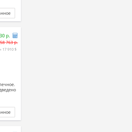
анное
30 р.
58 763 р.
≈ 17 910 $
печное.
одведено
анное