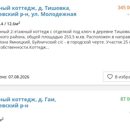
ный коттедж, д. Тишовка,
345 0
вский р-н, ул. Молодежная
≈
2
.4 / 12.6м
ный 2-этажный коттедж с отделкой под ключ в деревне Тишовк
кого района, общей площадью 253,5 м.кв. Расположен в напра
она Ямницкий, Буйничский с/с - в городской черте. Участок 25 
собственности.Коттедж...
но: 07.08.2026
В избр
ный коттедж, д. Гаи,
87 0
вский р-н
2
м