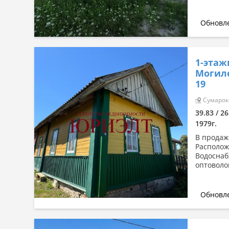
Обновле
1-этаж
Могиле
19
Сумароко
39.83 / 26
1979г.
В продаж
Располож
Водоснаб
оптоволок
Обновле