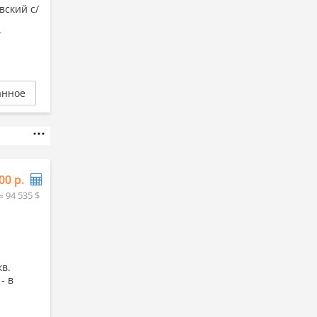
вский с/
т
анное
00 р.
≈ 94 535 $
кв.
- в