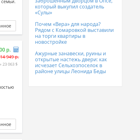
заброшенным дворцом в Опсе,
 семьи.
который выкупил создатель
«Сулы»
Почем «Вера» для народа?
анное
Рядом с Комаровкой выставили
на торги квартиры в
новостройке
00 р.
Ажурные занавески, руины и
14 949 р.
открытые настежь двери: как
≈ 23 063 $
исчезает Сельхозпоселок в
районе улицы Леонида Беды
ностью
анное