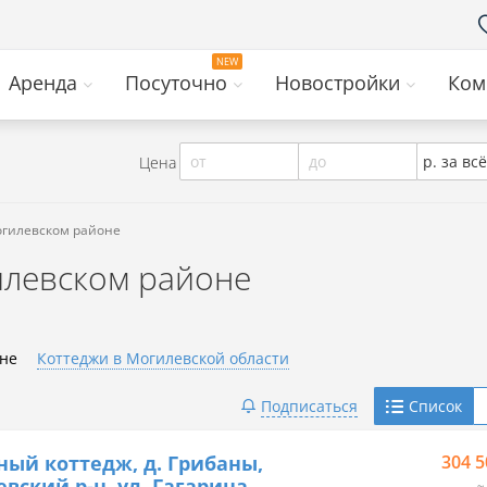
Аренда
Посуточно
Новостройки
Ком
от
до
р. за всё
Цена
огилевском районе
илевском районе
оне
Коттеджи в Могилевской области
Telegram
Подписаться
Список
Viber
ный коттедж, д. Грибаны,
304 5
вский р-н, ул. Гагарина
≈