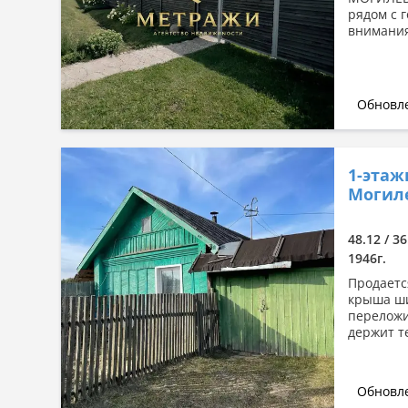
рядом с 
внимания
Обновле
1-этаж
Могиле
48.12 / 3
1946г.
Продаетс
крыша ши
переложи
держит те
Обновле