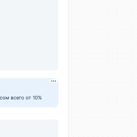
, д. 13
ская