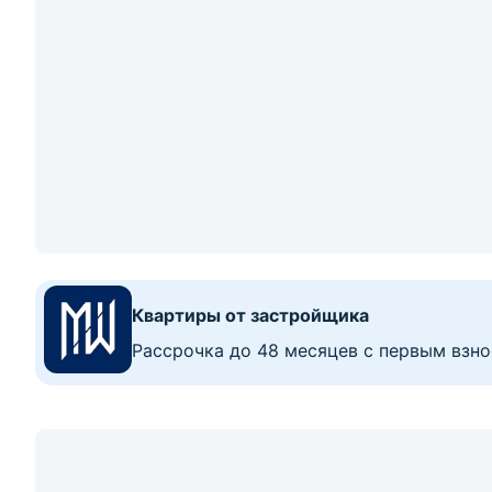
Показать номер
193 000
р.
2
Цена за м
:
3 648
р.
≈
65 459
$
1 237
$/м
2
2-комнатная квартира, Нарочь, ул. Ленинская
2-комн. кв
52.9
31.6
9.34
м
2
этаж из
4
2
Показать номер
212 284
р.
2
Цена за м
:
3 263
р.
≈
72 000
$
1 107
$/м
2
2-комнатная квартира, Нарочь, ул. Октябрь
2-комн. кв
65
45
м
4
этаж из
5
2