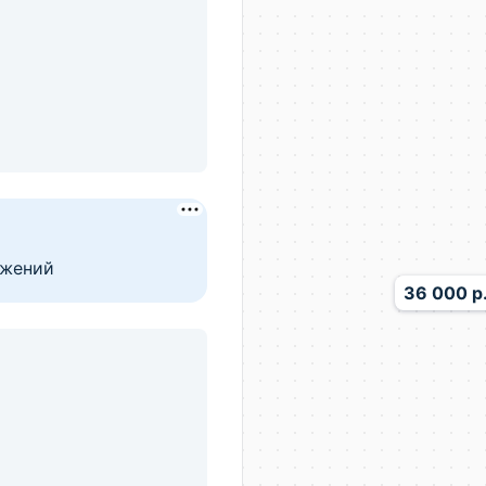
сом всего от 10%
кая, д. 16
36 000 р
льская, д. 7