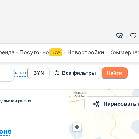
дажа квартир в Мядельском районе, цены на вторичное
ренда
Посуточно
Новостройки
Коммерче
NEW
за всё
BYN
Все фильтры
Найти
ядельском районе
Нарисовать 
оне