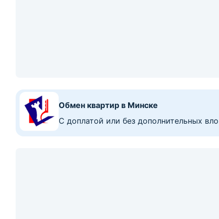
Квартиры от застройщика
Рассрочка до 48 месяцев с первым взно
176 609
р.
2
Цена за м
:
2 742
р.
≈
59 900
$
930
$/м
2
3-комнатная квартира, Нарочь, ул. Октябрьс
3-комн. кв
64.4
42
8.6
м
1
этаж из
4
2
Показать номер
114 987
р.
2
Цена за м
:
2 249
р.
≈
39 000
$
763
$/м
2
2-комнатная квартира, Мядель, ул. Комсомо