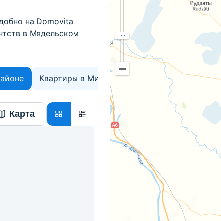
добно на Domovita!
ентств в Мядельском
районе
Квартиры в Минской области
Карта
кая, д. 27