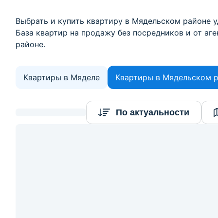
Выбрать и купить квартиру в Мядельском районе у
База квартир на продажу без посредников и от аг
районе.
Квартиры в Мяделе
Квартиры в Мядельском 
Найдено 16
По актуальности
объектов
145061
р.
138 574
р.
2
Цена за м
:
3 268
р.
≈
47 000
$
1 108
$/м
2
1-комнатная квартира, Нарочь, ул. Октябрьс
1-комн. кв
42.4
17.7
10.6
м
3
этаж из
5
2
Показать номер