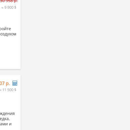
30 958 р.
≈ 9 900 $
ройте
воздухом
07 р.
≈ 11 500 $
ождения
едка,
бами и