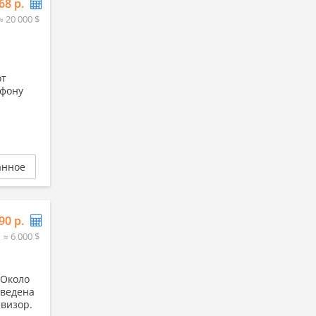
68 р.
≈ 20 000 $
от
ефону
анное
90 р.
≈ 6 000 $
 Около
оведена
евизор.