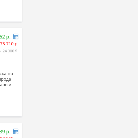
62 р.
73 710 р.
≈ 24 000 $
ска по
ирода
аво и
89 р.