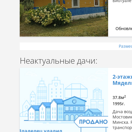
Биотуалет
Обновле
Разме
Неактуальные дачи:
2-этаж
Мядель
2
37.8м
1995г.
Дача возд
Мостовик,
Минска. 
транспор