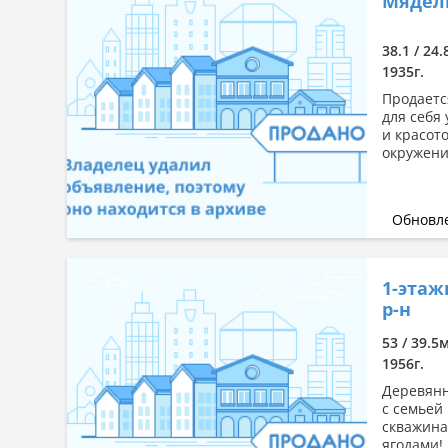
Мядель
38.1 / 24
1935г.
Продаетс
для себя
и красот
окружени
Обновле
1-этаж
р-н
53 / 39.5
1956г.
Деревянн
с семьей
скважина
ягодами!