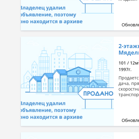
Обновле
2-этаж
Мядель
101 / 12м
1997г.
Продаетс
дача, пр
скоростн
транспор
Обновле