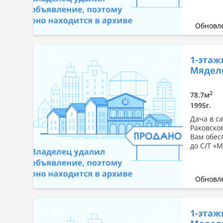
Обновле
1-этаж
Мядель
2
78.7м
1995г.
Дача в с
Раковско
Вам обес
до С/Т «М
Обновле
1-этаж