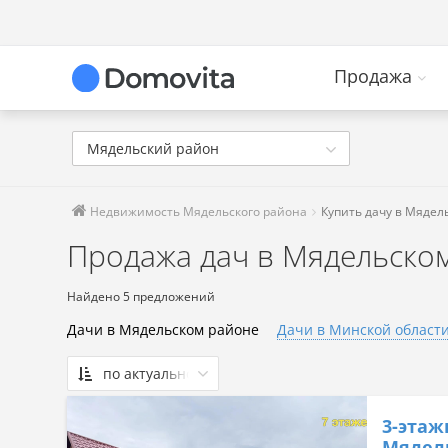
Продажа
Мядельский район
Недвижимость Мядельского района
Купить дачу в Мядел
Продажа дач в Мядельском
Найдено 5 предложений
Дачи в Мядельском районе
Дачи в Минской област
по актуальности
По актуальности
3-этаж
Сначала дешевые
Мядель