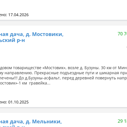
но: 17.04.2026
ная дача, д. Мостовики,
70 7
ский р-н
адовом товариществе «Мостовик», возле д. Бузуны. 30 км от Мин
му направлению. Прекрасные подъездные пути и шикарная пр
печены!!! До д.Бузуны-асфальт, перед деревней повернуть напр
остовик»-1 км гравейка...
но: 01.10.2025
ная дача, д. Мельники,
29 1