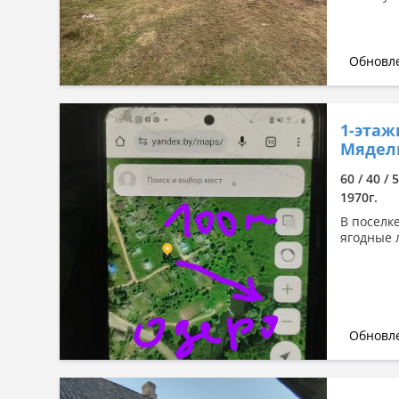
Обновле
1-этаж
Мядель
60 / 40 / 
1970г.
В поселк
ягодные 
Обновле