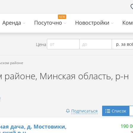
Аренда
Посуточно
Новостройки
Ком
от
до
р. за вс
Цена
ьском районе
 районе, Минская область, р-н
и
Telegram
Подписаться
Список
Viber
ная дача, д. Мостовики,
190 0
ский р-н
2