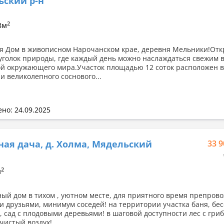
ский р-н
2
.8м
я Дом в живописном Нарочанском крае, деревня Мельники!Отк
 уголок природы, где каждый день можно наслаждаться свежим 
ой окружающего мира.Участок площадью 12 соток расположен в
и великолепного соснового...
но: 24.09.2025
ная дача, д. Холма, Мядельский
33 9
2
м
ый дом в тихом , уютном месте, для приятного время препров
 и друзьями, минимум соседей! на территории участка баня, бес
, сад с плодовыми деревьями! в шаговой доступности лес с гри
 чистый воздух!