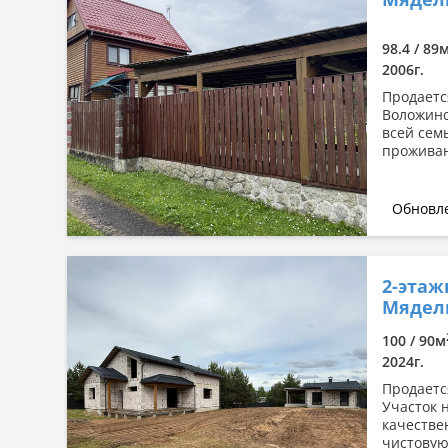
Сначала дорогие
По комнатности: большая →
98.4 / 89
малая
2006г.
По комнатности: малая →
Продаетс
большая
Воложинс
всей сем
По площади: большая → малая
проживан
По площади: малая → большая
Обновле
2-этаж
Мядель
100 / 90м
2024г.
Продаетс
Участок 
качестве
чистовую 