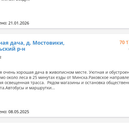
но: 21.01.2026
ная дача, д. Мостовики,
70 1
ский р-н
2
я очень хорошая дача в живописном месте. Уютная и обустрое
ямо около леса в 25 минутах езды от Минска.Раковское направл
ая освещенная трасса. Рядом магазины и остановка обществен
та.Автобусы и маршрутки...
но: 08.05.2025