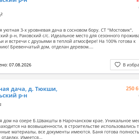
2
м
я уютная 3-х уровневая дача в сосновом бору. СТ "Мостовик",
кий р-н, Раковский с/с. Идеальное место для сезонного прожив
ьи и встречи с друзьями в теплой атмосфере! На 100% готова к
ию! Бревенчатый дом, отделан деревом....
но: 07.08.2026
В избр
ная дача, д. Тюкши,
250 6
ский р-н
2
я дом на озере Б.Швакшты в Нарочанском крае. Уникальное мес
находится на возвышенности, в строительстве использовались 
нные материалы, все документы имеются. Баня готова полност
отделку. Имеется...