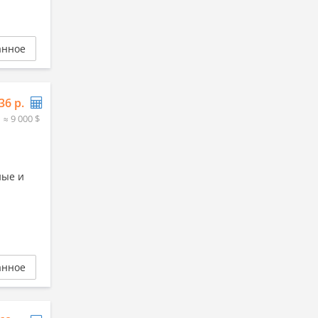
анное
36 р.
≈ 9 000 $
ные и
анное