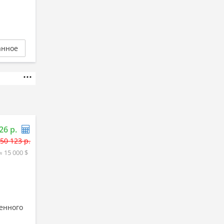
анное
26 р.
50 123 р.
≈ 15 000 $
енного