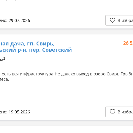
но: 29.07.2026
В избр
ная дача, гп. Свирь,
26 5
ский р-н, пер. Советский
2
5м
е есть вся инфраструктура.Не далеко выход в озеро Свирь.Грыб
леса.
но: 19.05.2026
В избр