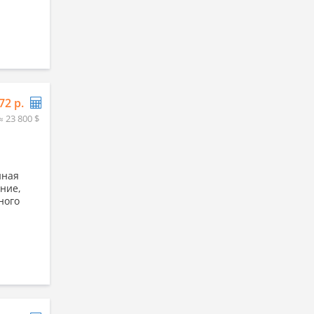
72 р.
≈ 23 800 $
нная
ение,
ного