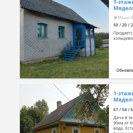
1-этаж
Мядель
Мацки (6
50 / 20 / 
Продаетс
кольцево
Обновле
1-этаж
Мядель
61 / 54 / 
Дача в эк
90км от 
вода. Ес