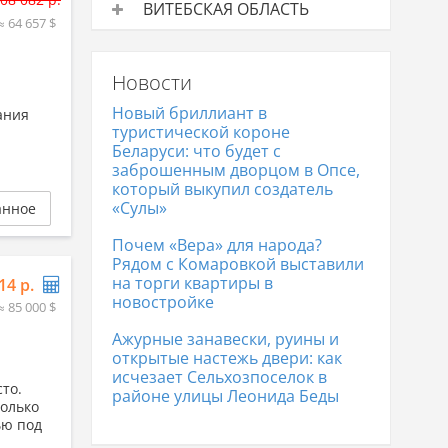
ВИТЕБСКАЯ ОБЛАСТЬ
цена
≈ 64 657 $
Дачи на продажу
Средняя
Дачи в Бресте
193 368 р.
цена
Новости
Дачи в Витебске
38 932 р.
Новый бриллиант в
ания
туристической короне
Беларуси: что будет с
заброшенным дворцом в Опсе,
который выкупил создатель
«Сулы»
анное
Почем «Вера» для народа?
Рядом с Комаровкой выставили
на торги квартиры в
14 р.
новостройке
≈ 85 000 $
Ажурные занавески, руины и
открытые настежь двери: как
исчезает Сельхозпоселок в
то.
районе улицы Леонида Беды
только
ью под