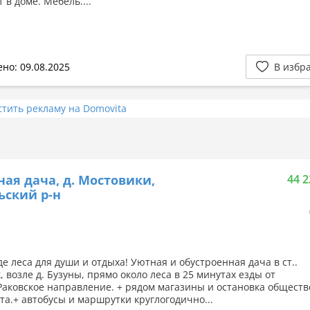
 в доме. Мебель....
но: 09.08.2025
В избр
стить рекламу на Domovita
ная дача, д. Мостовики,
44 2
ский р-н
е леса для души и отдыха! Уютная и обустроенная дача в ст..
 возле д. Бузуны, прямо около леса в 25 минутах езды от
Раковское направление. + рядом магазины и остановка обществ
та.+ автобусы и маршрутки круглогодично...