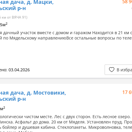
ная дача, д. Мацки,
58 9
ский р-н
 км от ВЯЧА 91)
2
25м
я дачный участок вместе с домом и гаражом Находится в 21 км 
й по Мядельскому направлениюВсе остальные вопросы по тел
но: 03.04.2026
В избр
ная дача, д. Мостовики,
17 6
ский р-н
2
6м
ологически чистом месте. Лес с двух сторон. Есть лесное озеро.
Минска. Асфальт до дома. 20 км от Мяделя. Установлен пруд. Пр
ть бойлер и душевая кабина. Стеклопакеты. Микроволновка, тел