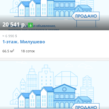
20 541 р.
≈ 6 990 $
1-этаж.
Милушево
2
66.5 м
18 соток