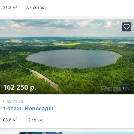
2
31.3 м
7.8 соток
162 250 р.
1
/
8
≈ 55 213 $
1-этаж.
Новосады
2
63.8 м
12 соток