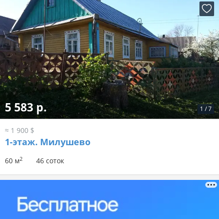
5 583 р.
1
/
7
≈ 1 900 $
1-этаж.
Милушево
2
60 м
46 соток