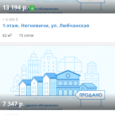
13 194 р.
≈ 4 490 $
1-этаж.
Негневичи, ул. Любчанская
2
62 м
15 соток
7 347 р.