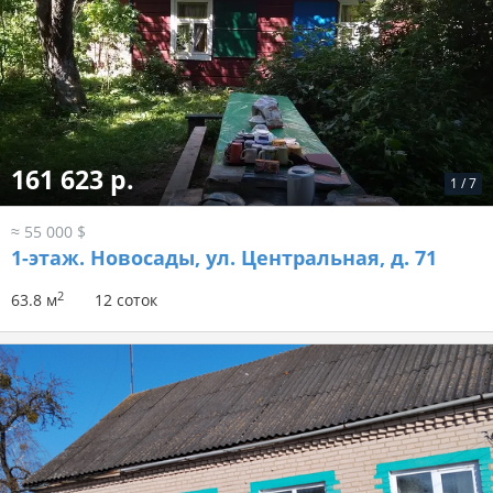
161 623 р.
1
/
7
≈ 55 000 $
1-этаж.
Новосады, ул. Центральная, д. 71
2
63.8 м
12 соток