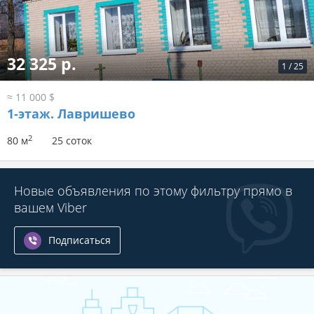
32 325 р.
1
/
25
≈ 11 000 $
1-этаж.
Лавришево
2
80 м
25 соток
Новые объявления по этому фильтру прямо в
вашем Viber
Подписаться