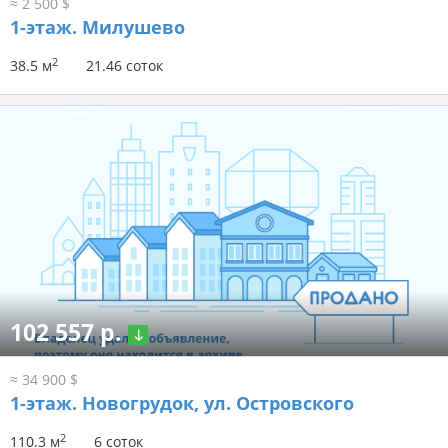
≈ 2 500 $
1-этаж.
Милушево
2
38.5 м
21.46 соток
102 557 р.
≈ 34 900 $
1-этаж.
Новогрудок, ул. Островского
2
110.3 м
6 соток