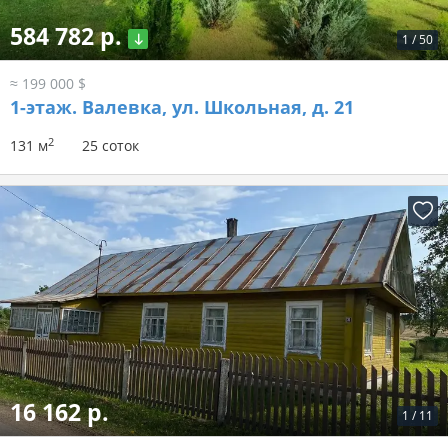
584 782 р.
1
/
50
≈ 199 000 $
1-этаж.
Валевка, ул. Школьная, д. 21
2
131 м
25 соток
16 162 р.
1
/
11