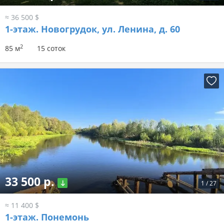
≈ 36 500 $
1-этаж.
Новогрудок, ул. Ленина, д. 60
2
85 м
15 соток
33 500 р.
1
/
27
≈ 11 400 $
1-этаж.
Понемонь