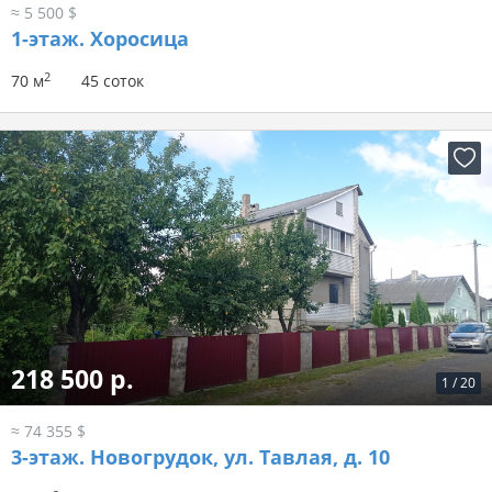
≈ 5 500 $
1-этаж.
Хоросица
2
70 м
45 соток
218 500 р.
1
/
20
≈ 74 355 $
3-этаж.
Новогрудок, ул. Тавлая, д. 10