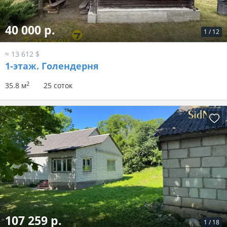
40 000 р.
1
/
12
≈ 13 612 $
1-этаж.
Голендерня
2
35.8 м
25 соток
107 259 р.
1
/
18