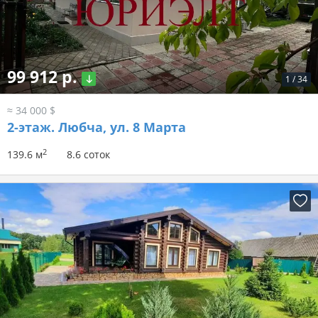
99 912 р.
1
/
34
≈ 34 000 $
2-этаж.
Любча, ул. 8 Марта
2
139.6 м
8.6 соток