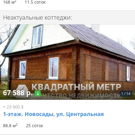
2
168 м
11.5 соток
Неактуальные коттеджи:
67 588 р.
1
/
14
≈ 23 000 $
1-этаж.
Новосады, ул. Центральная
2
88.8 м
25 соток