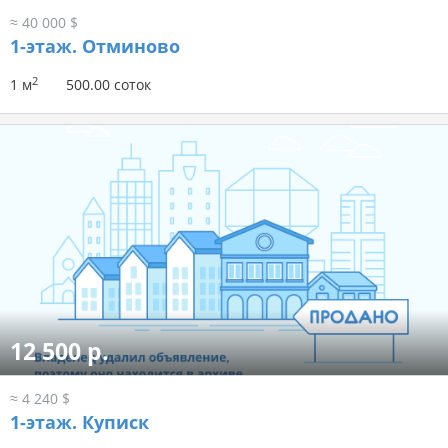
≈ 40 000 $
1-этаж.
Отминово
2
1 м
500.00 соток
12 500 р.
≈ 4 240 $
1-этаж.
Куписк