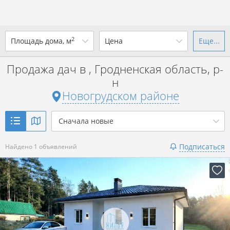
2
Площадь дома, м
Цена
Еще...
Ваш город -
district Новогрудский
район
?
Продажа дач в , Гродненская область, р-
от
до
от
до
н
Новогрудском районе
Да
Выбрать город
р. за всё
Показать 1 объявление
Сначала новые
Показать 1 объявление
Подписаться
Найдено 1 объявлений