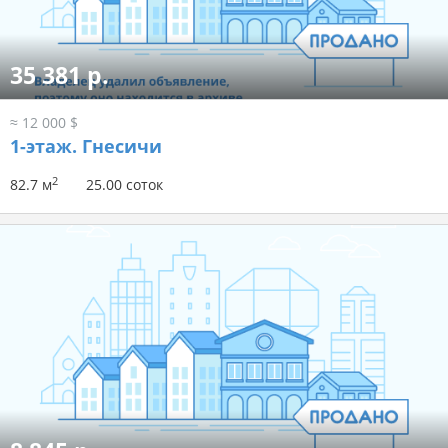
35 381 р.
≈ 12 000 $
1-этаж.
Гнесичи
2
82.7 м
25.00 соток