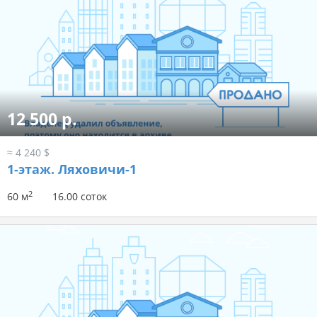
12 500 р.
≈ 4 240 $
1-этаж.
Ляховичи-1
2
60 м
16.00 соток