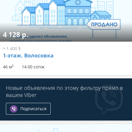
4 128 р.
≈ 1 400 $
1-этаж.
Волосовка
2
46 м
14.00 соток
Новые объявления по этому фильтру прямо в
вашем Viber
Подписаться