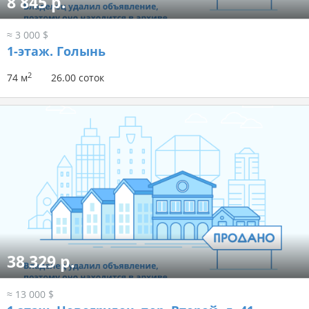
8 845 р.
≈ 3 000 $
1-этаж.
Голынь
2
74 м
26.00 соток
38 329 р.
≈ 13 000 $