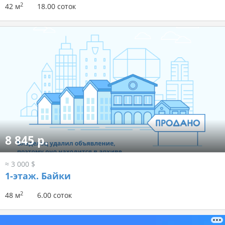
2
42 м
18.00 соток
8 845 р.
≈ 3 000 $
1-этаж.
Байки
2
48 м
6.00 соток