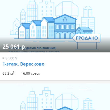
25 061 р.
≈ 8 500 $
1-этаж.
Вересково
2
65.2 м
16.00 соток