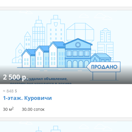
2 500 р.
≈ 848 $
1-этаж.
Куровичи
2
30 м
30.00 соток