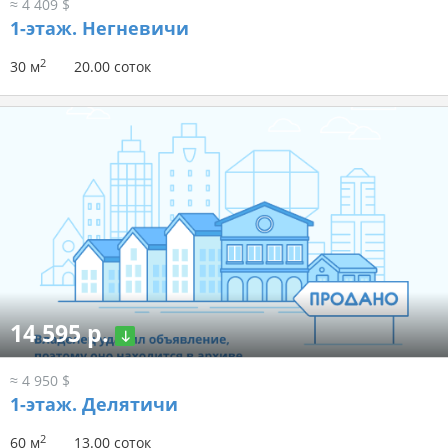
≈ 4 409 $
1-этаж.
Негневичи
2
30 м
20.00 соток
14 595 р.
≈ 4 950 $
1-этаж.
Делятичи
2
60 м
13.00 соток