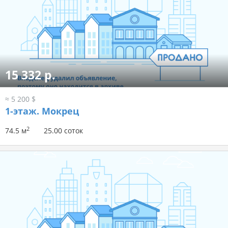
15 332 р.
≈ 5 200 $
1-этаж.
Мокрец
2
74.5 м
25.00 соток