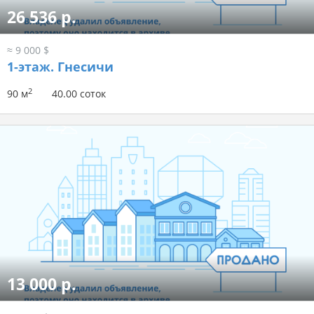
26 536 р.
≈ 9 000 $
1-этаж.
Гнесичи
2
90 м
40.00 соток
13 000 р.