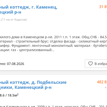
ный коттедж, г. Каменец,
31 8
ецкий р-н
(11 км от Ходосов)
илого дома в Каменецком р-не. 2011 г.п. 1 этаж. Общ.СНБ - 84,5
атериал - строительный брус; отделка фасада - силикатный кир
шифер. Фундамент: ленточный монолитный; материал - бутобет
ации: газ - централизованный...
но: 07.08.2026
В избр
ный коттедж, д. Подбельские
482 8
ники, Каменецкий р-н
≈
2
8.6 / 18.5м
 в Каменецком р-не. 2009 г.п. 1 этаж, мансард. Общ.СНБ - 201,1