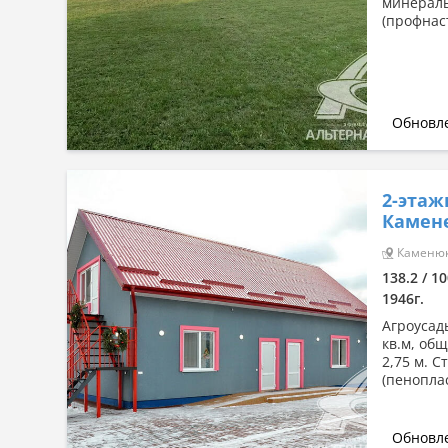
минераль
(профнас
Обновле
2-этаж
Камен
Каменюки
138.2 / 10
1946г.
Агроусадь
кв.м, общ
2,75 м. 
(пеноплас
Обновле