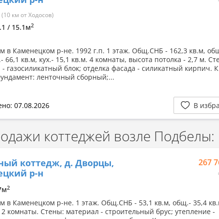
(10 км от Ходосов)
2
.1 / 15.1м
 в Каменецком р-не. 1992 г.п. 1 этаж. Общ.СНБ - 162,3 кв.м, общ
.- 66,1 кв.м, кух.- 15,1 кв.м. 4 комнаты, высота потолка - 2,7 м. Ст
 - газосиликатный блок; отделка фасада - силикатный кирпич. К
ундамент: ленточный сборный;...
но: 07.08.2026
В избр
дажи коттеджей возле Подбелы:
ный коттедж, д. Дворцы,
267 7
ецкий р-н
2
.7м
 в Каменецком р-не. 1 этаж. Общ.СНБ - 53,1 кв.м, общ.- 35,4 кв.
, 2 комнаты. Стены: материал - строительный брус; утепление -