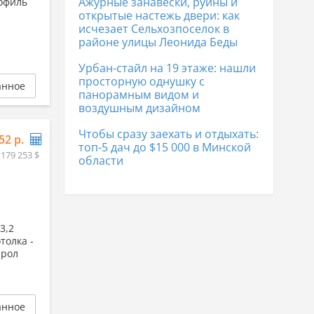
Ажурные занавески, руины и
рофиль
Коттеджи в Лиде
170 267 р.
открытые настежь двери: как
исчезает Сельхозпоселок в
районе улицы Леонида Беды
Урбан-стайл на 19 этаже: нашли
просторную однушку с
анное
панорамным видом и
воздушным дизайном
Чтобы сразу заехать и отдыхать:
52 р.
топ-5 дач до $15 000 в Минской
 179 253 $
области
3,2
отолка -
ирол
анное