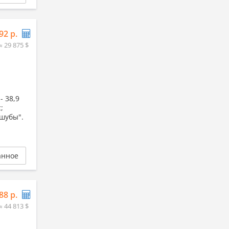
92 р.
≈ 29 875 $
- 38,9
;
"шубы".
анное
88 р.
≈ 44 813 $