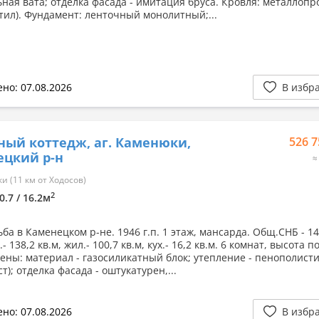
ная вата; отделка фасада - имитация бруса. Кровля: металлоп
тил). Фундамент: ленточный монолитный;...
но: 07.08.2026
В избр
ный коттедж, аг. Каменюки,
526 7
ецкий р-н
≈
 (11 км от Ходосов)
2
0.7 / 16.2м
ба в Каменецком р-не. 1946 г.п. 1 этаж, мансарда. Общ.СНБ - 14
.- 138,2 кв.м, жил.- 100,7 кв.м, кух.- 16,2 кв.м. 6 комнат, высота п
Стены: материал - газосиликатный блок; утепление - пенополист
т); отделка фасада - оштукатурен,...
но: 07.08.2026
В избр