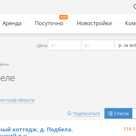
Аренда
Посуточно
Новостройки
Ком
от
до
р. за вс
Цена
дбеле
беле
рестской области
Telegram
Подписаться
Список
Viber
ный коттедж, д. Подбела,
114 1
ецкий р-н