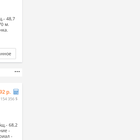
.- 48,7
70 м.
нка.
анное
92 р.
 154 356 $
щ.- 68,2
ние -
риал -