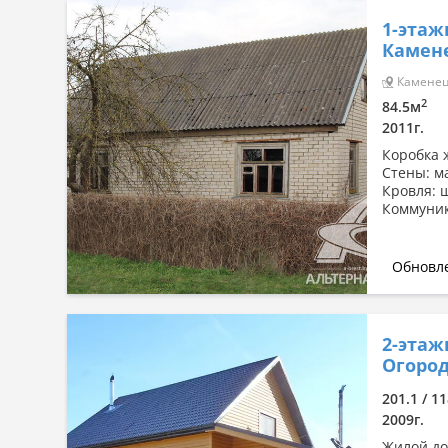
1-этаж
Камен
Каменец 
2
84.5м
2011г.
Коробка ж
Стены: м
Кровля: 
Коммуник
Обновле
2-этаж
Огород
201.1 / 11
2009г.
Жилой дом