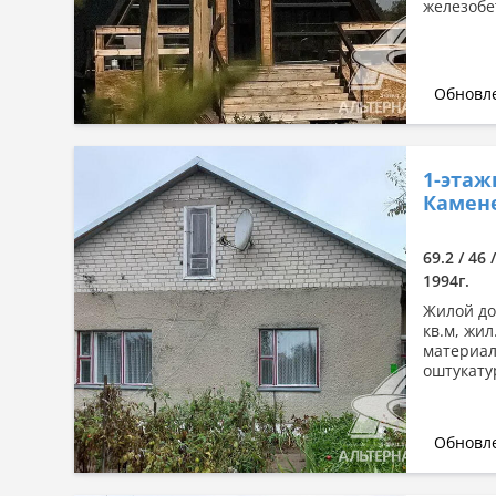
железобе
Обновле
1-этаж
Камен
69.2 / 46 
1994г.
Жилой дом
кв.м, жил
материал
оштукату
Обновле