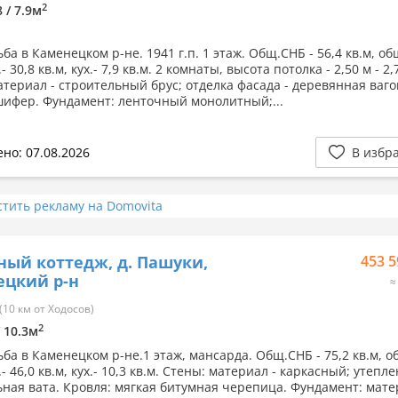
2
8 / 7.9м
ба в Каменецком р-не. 1941 г.п. 1 этаж. Общ.СНБ - 56,4 кв.м, общ
- 30,8 кв.м, кух.- 7,9 кв.м. 2 комнаты, высота потолка - 2,50 м - 2,
атериал - строительный брус; отделка фасада - деревянная ваго
шифер. Фундамент: ленточный монолитный;...
но: 07.08.2026
В избр
стить рекламу на Domovita
ный коттедж, д. Пашуки,
453 5
ецкий р-н
≈
10 км от Ходосов)
2
/ 10.3м
ба в Каменецком р-не.1 этаж, мансарда. Общ.СНБ - 75,2 кв.м, об
.- 46,0 кв.м, кух.- 10,3 кв.м. Стены: материал - каркасный; утепле
ная вата. Кровля: мягкая битумная черепица. Фундамент: мате