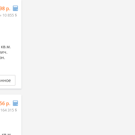
98 р.
≈ 10 855 $
 кв.м.
пич.
он.
анное
56 р.
 164 315 $
 кв.м,