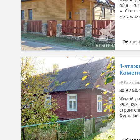
общ.- 201
м. Стены:
металлоч
Обновле
1-этаж
Камен
Каменец 
80.9 / 50.
Жилой дом
кв.м, кух
строител
Фундамен