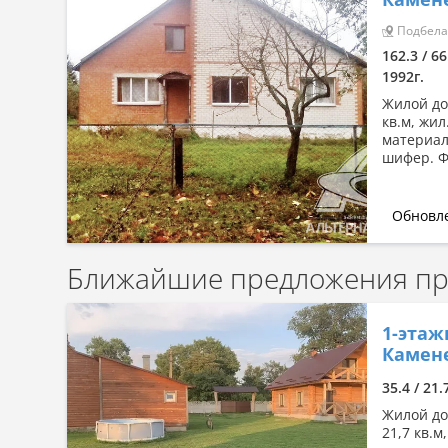
Сначала дорогие
Подбела 
По комнатности: большая →
162.3 / 66
малая
1992г.
По комнатности: малая →
большая
Жилой дом
кв.м, жил
По площади: большая → малая
материал
шифер. Ф
По площади: малая → большая
Обновле
Ближайшие предложения про
1-этаж
Камен
35.4 / 21
Жилой дом
21,7 кв.м