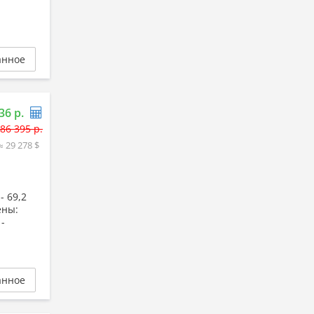
анное
36 р.
86 395 р.
≈ 29 278 $
- 69,2
ены:
-
анное