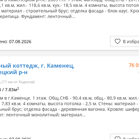
,1 кв.м, жил.- 118,6 кв.м, кух.- 18,5 кв.м. 4 комнаты, высота потол
 материал - строительный брус; отделка фасада - блок-хаус. Кро
ерепица. Фундамент: ленточный...
но: 07.08.2026
В избр
ный коттедж, г. Каменец,
76 0
ецкий р-н
(11 км от Ходосов)
2
4 / 7.83м
 в г.Каменце. 1 этаж. Общ.СНБ - 90,4 кв.м, общ.- 80,9 кв.м, жил.-
.- 7,83 кв.м. 4 комнаты, высота потолка - 2,5 м. Стены: материал -
ьный брус; отделка фасада - деревянная вагонка. Кровля: шифе
т: ленточный монолитный; материал...