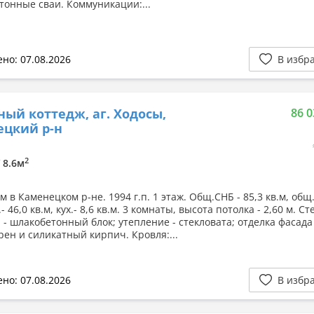
тонные сваи. Коммуникации:...
но: 07.08.2026
В избр
ный коттедж, аг. Ходосы,
86 0
ецкий р-н
2
/ 8.6м
 в Каменецком р-не. 1994 г.п. 1 этаж. Общ.СНБ - 85,3 кв.м, общ.
.- 46,0 кв.м, кух.- 8,6 кв.м. 3 комнаты, высота потолка - 2,60 м. Ст
 - шлакобетонный блок; утепление - стекловата; отделка фасада 
рен и силикатный кирпич. Кровля:...
но: 07.08.2026
В избр