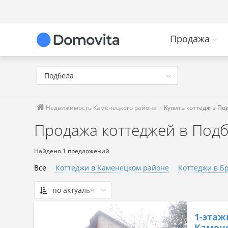
Продажа
Подбела
Недвижимость Каменецкого района
Купить коттедж в По
Продажа коттеджей в Под
Найдено 1 предложений
Все
Коттеджи в Каменецком районе
Коттеджи в Б
по актуальности
По актуальности
1-этаж
Сначала дешевые
Камен