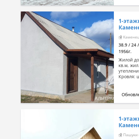
1-этаж
Камен
Каменец 
38.9 / 24 
1956г.
Жилой дом
кв.м, жил
утеплени
Кровля: 
Обновле
1-этаж
Камен
Пашуки (