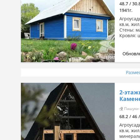
48.7 / 30.
1941г.
Агроусадь
кв.м, жил.
Стены: м
Кровля: 
Обновле
Разме
2-этаж
Камен
Пашуки (
68.2 / 46 
Агроусадь
кв.м, жил
минераль