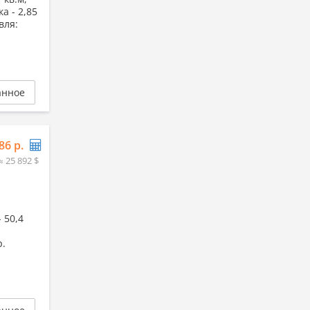
ка - 2,85
вля:
анное
86 р.
≈ 25 892 $
 50,4
р.