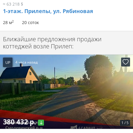
≈ 63 218 $
1-этаж.
Прилепы, ул. Рябиновая
2
28 м
20 соток
Ближайшие предложения продажи
коттеджей возле Прилеп:
UP
4 часа назад
380 432 р.
1
/
5