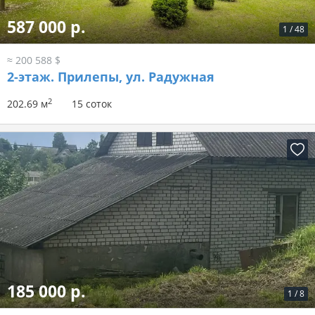
587 000 р.
1
/
48
≈ 200 588 $
2-этаж.
Прилепы, ул. Радужная
2
202.69 м
15 соток
185 000 р.
1
/
8