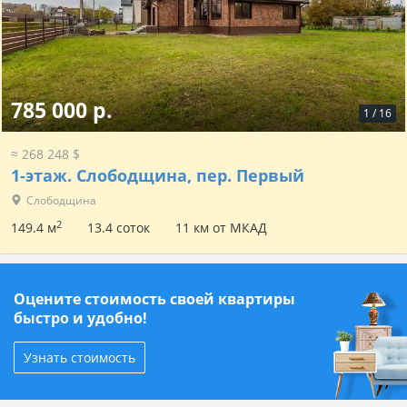
785 000 р.
1
/
16
≈ 268 248 $
1-этаж.
Слободщина, пер. Первый
Слободщина
2
149.4 м
13.4 соток
11 км от МКАД
Оцените стоимость своей квартиры
быстро и удобно!
Узнать стоимость