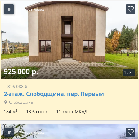
UP
17 часов назад
925 000 р.
1
/
35
≈ 316 088 $
2-этаж.
Слободщина, пер. Первый
Слободщина
2
184 м
13.6 соток
11 км от МКАД
UP
17 часов назад