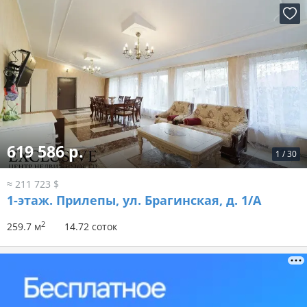
619 586 р.
1
/
30
≈ 211 723 $
1-этаж.
Прилепы, ул. Брагинская, д. 1/А
2
259.7 м
14.72 соток