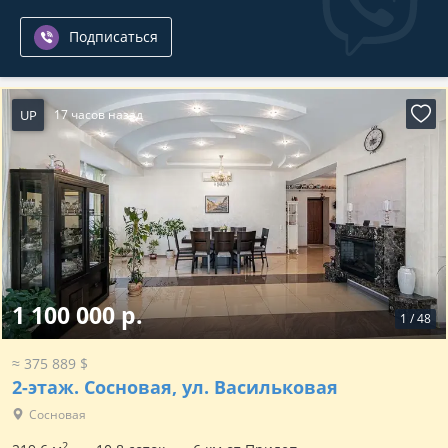
Подписаться
UP
17 часов назад
1 100 000 р.
1
/
48
≈ 375 889 $
2-этаж.
Сосновая, ул. Васильковая
Сосновая
2