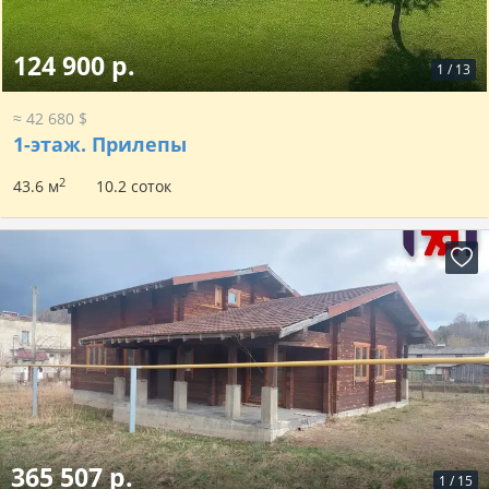
124 900 р.
1
/
13
≈ 42 680 $
1-этаж.
Прилепы
2
43.6 м
10.2 соток
365 507 р.
1
/
15