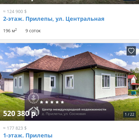
≈ 124 900 $
2-этаж.
Прилепы, ул. Центральная
2
196 м
9 соток
520 380 р.
1
/
22
≈ 177 823 $
1-этаж.
Прилепы