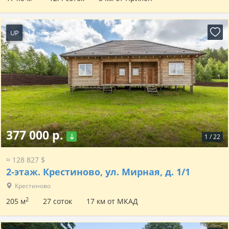
UP
17 часов назад
377 000 р.
1
/
22
≈ 128 827 $
2-этаж.
Крестиново, ул. Мирная, д. 1/1
Крестиново
2
205 м
27 соток
17 км от МКАД