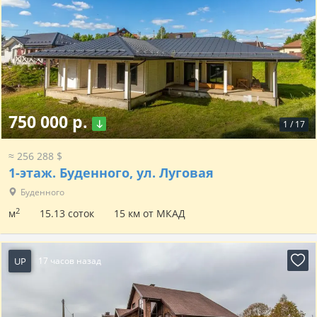
750 000 р.
1
/
17
≈ 256 288 $
1-этаж.
Буденного, ул. Луговая
Буденного
2
м
15.13 соток
15 км от МКАД
UP
17 часов назад