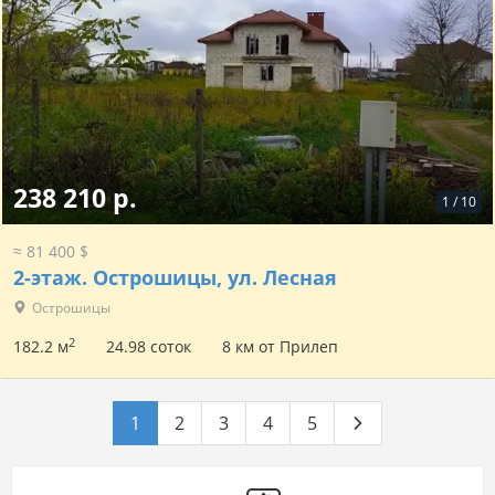
238 210 р.
1
/
10
≈ 81 400 $
2-этаж.
Острошицы, ул. Лесная
Острошицы
2
182.2 м
24.98 соток
8 км от Прилеп
1
2
3
4
5