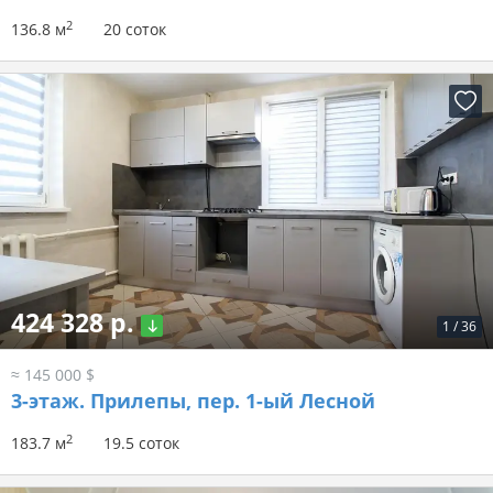
2
136.8 м
20 соток
424 328 р.
1
/
36
≈ 145 000 $
3-этаж.
Прилепы, пер. 1-ый Лесной
2
183.7 м
19.5 соток