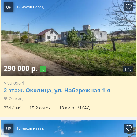
UP
17 часов назад
290 000 р.
1
/
7
≈ 99 098 $
2-этаж.
Околица, ул. Набережная 1-я
Околица
2
234.4 м
15.2 соток
13 км от МКАД
UP
17 часов назад