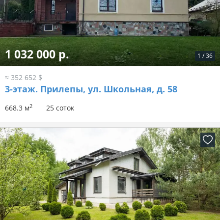
1 032 000 р.
1
/
36
≈ 352 652 $
3-этаж.
Прилепы, ул. Школьная, д. 58
2
668.3 м
25 соток