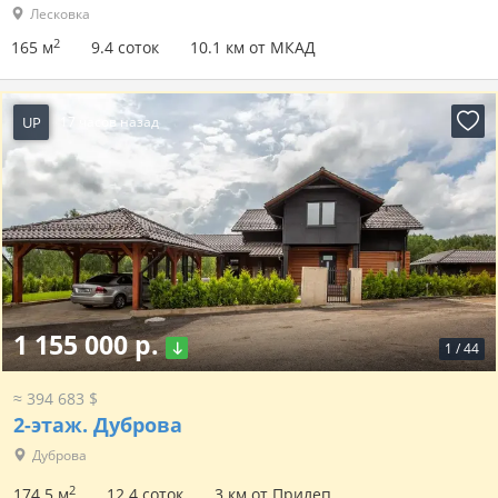
Лесковка
2
165 м
9.4 соток
10.1 км от МКАД
UP
17 часов назад
1 155 000 р.
1
/
44
≈ 394 683 $
2-этаж.
Дуброва
Дуброва
2
174.5 м
12.4 соток
3 км от Прилеп