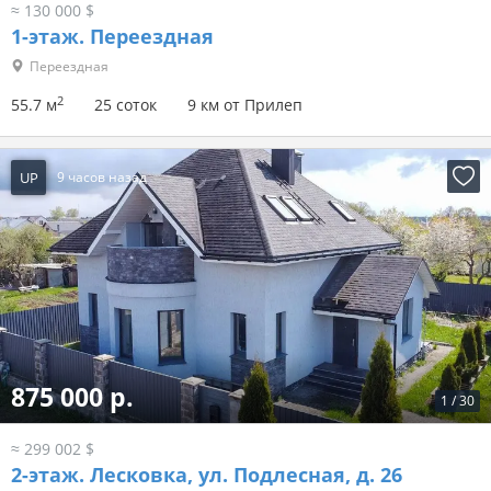
≈ 130 000 $
1-этаж.
Переездная
Переездная
2
55.7 м
25 соток
9 км от Прилеп
UP
9 часов назад
875 000 р.
1
/
30
≈ 299 002 $
2-этаж.
Лесковка, ул. Подлесная, д. 26