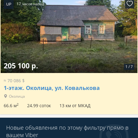
UP
17 часов назад
205 100 р.
1
/
7
≈ 70 086 $
1-этаж.
Околица, ул. Ковалькова
Околица
2
66.6 м
24.99 соток
13 км от МКАД
Новые объявления по этому фильтру прямо в
вашем Viber