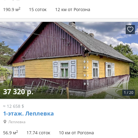
2
190.9 м
15 соток
12 км от Рогозна
37 320 р.
1
/
20
≈ 12 658 $
1-этаж.
Леплевка
Леплевка
2
56.9 м
17.74 соток
10 км от Рогозна