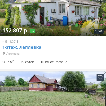
152 807 р.
1
/
41
≈ 51 827 $
1-этаж.
Леплевка
Леплевка
2
56.7 м
25 соток
10 км от Рогозна