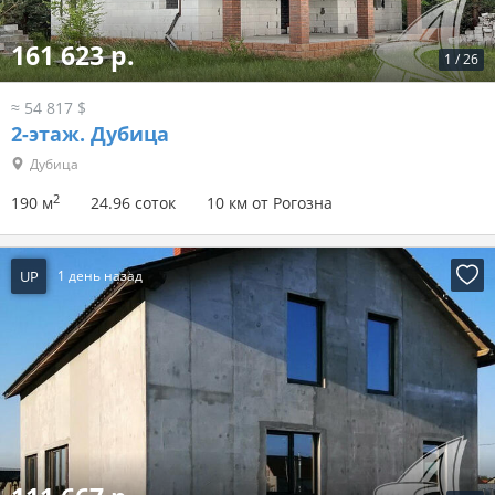
161 623 р.
1
/
26
≈ 54 817 $
2-этаж.
Дубица
Дубица
2
190 м
24.96 соток
10 км от Рогозна
UP
1 день назад