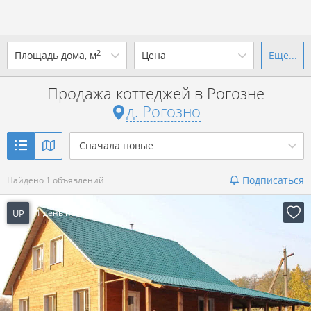
2
Площадь дома, м
Цена
Еще...
Ваш город -
д. Рогозно
?
Продажа коттеджей в Рогозне
от
до
от
до
д. Рогозно
Да
Выбрать город
р. за всё
Сначала новые
Показать 1 объявление
Подписаться
Найдено 1 объявлений
Показать 1 объявление
UP
1 день назад