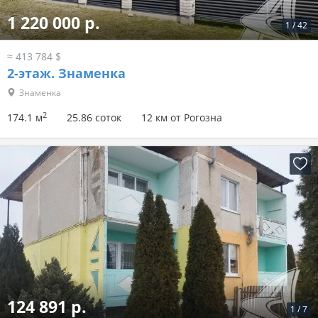
1 220 000 р.
1
/
42
≈ 413 784 $
2-этаж.
Знаменка
Знаменка
2
174.1 м
25.86 соток
12 км от Рогозна
124 891 р.
1
/
7