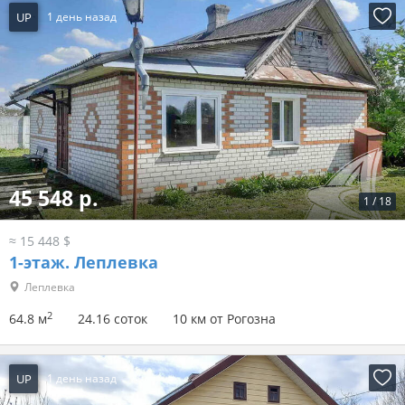
UP
1 день назад
45 548 р.
1
/
18
≈ 15 448 $
1-этаж.
Леплевка
Леплевка
2
64.8 м
24.16 соток
10 км от Рогозна
UP
1 день назад