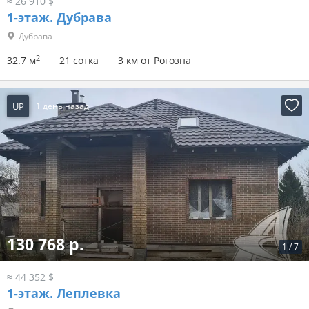
≈ 26 910 $
1-этаж.
Дубрава
Дубрава
2
32.7 м
21 сотка
3 км от Рогозна
UP
1 день назад
130 768 р.
1
/
7
≈ 44 352 $
1-этаж.
Леплевка