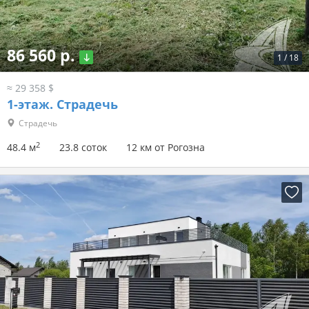
86 560 р.
1
/
18
≈ 29 358 $
1-этаж.
Страдечь
Страдечь
2
48.4 м
23.8 соток
12 км от Рогозна