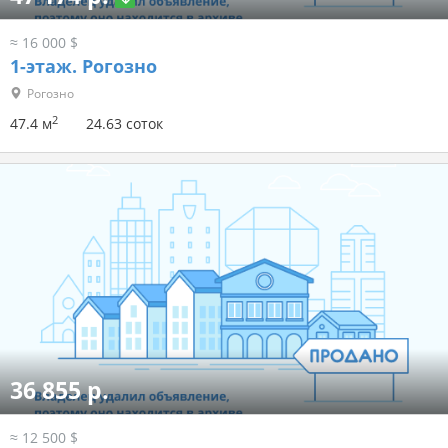
≈ 16 000 $
1-этаж.
Рогозно
Рогозно
2
47.4 м
24.63 соток
36 855 р.
≈ 12 500 $