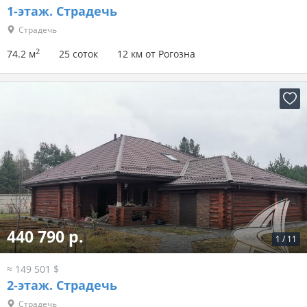
1-этаж.
Страдечь
Страдечь
2
74.2 м
25 соток
12 км от Рогозна
440 790 р.
1
/
11
≈ 149 501 $
2-этаж.
Страдечь
Страдечь