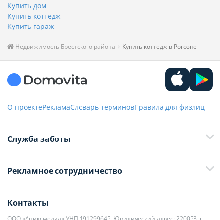
Купить дом
Купить коттедж
Купить гараж
Недвижимость Брестского района
Купить коттедж в Рогозне
О проекте
Реклама
Словарь терминов
Правила для физлиц
Служба заботы
+375 29 376-13-70
Рекламное сотрудничество
+375 33 376-13-70
editor@domovita.by
+375 29 563-15-61 Кристина Филюта
Контакты
kb@domovita.by
+375 29 179-11-28 Владислав Гладченко
ООО «Аниксмедиа» УНП 191299645, Юридический адрес: 220053, г.