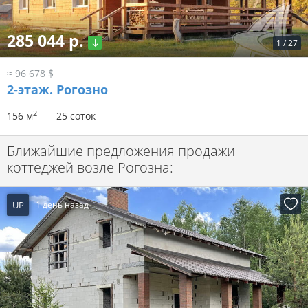
285 044 р.
1
/
27
≈ 96 678 $
2-этаж.
Рогозно
2
156 м
25 соток
Ближайшие предложения продажи
коттеджей возле Рогозна:
UP
1 день назад