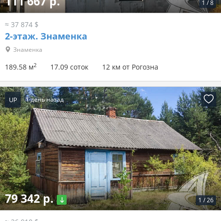
111 667 р.
1
/
8
≈ 37 874 $
2-этаж.
Знаменка
Знаменка
2
189.58 м
17.09 соток
12 км от Рогозна
UP
1 день назад
79 342 р.
1
/
26