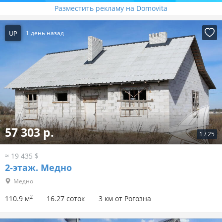
Разместить рекламу на Domovita
UP
1 день назад
57 303 р.
1
/
25
≈ 19 435 $
2-этаж.
Медно
Медно
2
110.9 м
16.27 соток
3 км от Рогозна