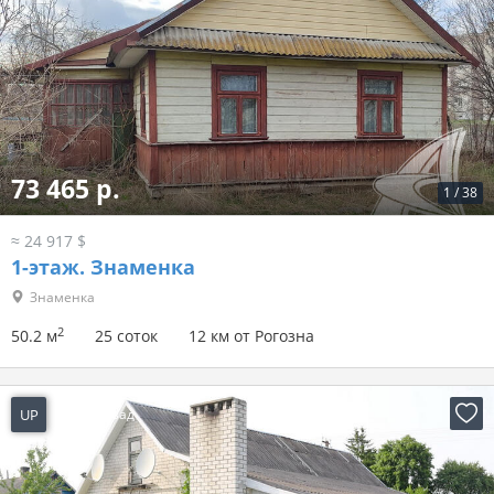
73 465 р.
1
/
38
≈ 24 917 $
1-этаж.
Знаменка
Знаменка
2
50.2 м
25 соток
12 км от Рогозна
UP
2 дня назад