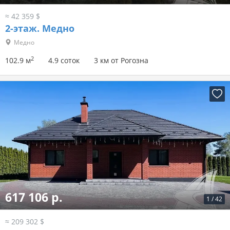
≈ 42 359 $
2-этаж.
Медно
Медно
2
102.9 м
4.9 соток
3 км от Рогозна
617 106 р.
1
/
42
≈ 209 302 $