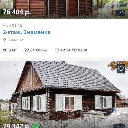
76 404 р.
1
/
9
≈ 25 914 $
2-этаж.
Знаменка
Знаменка
2
80.8 м
23.84 соток
12 км от Рогозна
79 342 р.
1
/
13