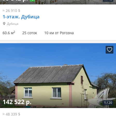
≈ 26 910 $
1-этаж.
Дубица
Дубица
2
60.6 м
25 соток
10 км от Рогозна
142 522 р.
1
/
20
≈ 48 339 $