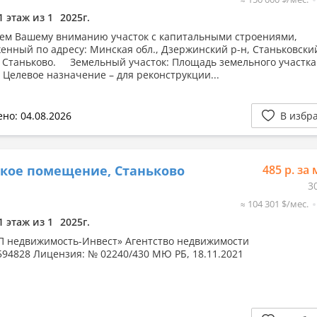
1 этаж из 1
2025г.
ем Вашему вниманию участок с капитальными строениями,
енный по адресу: Минская обл., Дзержинский р-н, Станьковский 
. Станьково. Земельный участок: Площадь земельного участка
. Целевое назначение – для реконструкции...
но: 04.08.2026
В избр
кое помещение, Станьково
485 р. за 
3
≈ 104 301 $/мес.
1 этаж из 1
2025г.
 недвижимость-Инвест» Агентство недвижимости
594828 Лицензия: № 02240/430 МЮ РБ, 18.11.2021