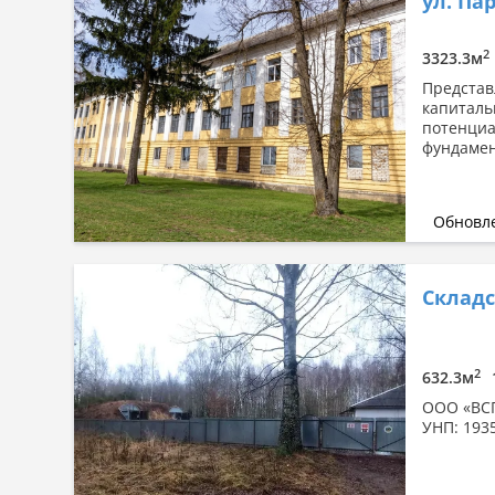
ул. Пар
2
3323.3м
Представ
капиталь
потенциа
фундамен
Обновле
Складс
2
632.3м
ООО «ВСП
УНП: 193