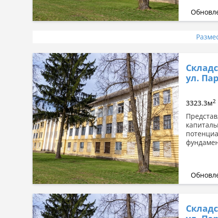
Обновле
Разме
Складс
ул. Пар
2
3323.3м
Представ
капиталь
потенциа
фундамен
Обновле
Складс