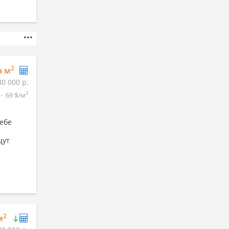
2
а м
80 000 р.
2
69 $/м
ебе
щут
2
м