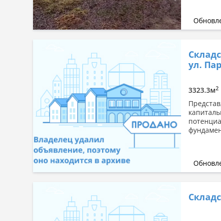
Обновле
Складс
ул. Пар
2
3323.3м
Представ
капиталь
потенциа
фундамен
Обновле
Складс