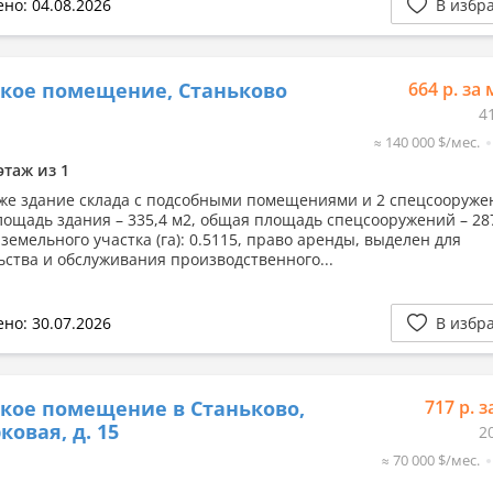
но: 04.08.2026
В избр
кое помещение, Станьково
664 р. за 
4
≈ 140 000 $/мес.
этаж из 1
е здание склада с подсобными помещениями и 2 спецсооруж
ощадь здания – 335,4 м2, общая площадь спецсооружений – 28
земельного участка (га): 0.5115, право аренды, выделен для
ьства и обслуживания производственного...
но: 30.07.2026
В избр
кое помещение в Станьково,
717 р. з
ковая, д. 15
2
≈ 70 000 $/мес.