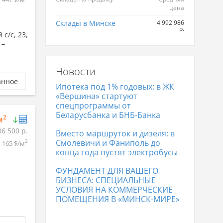
цена
Склады в Минске
4 992 986
р.
с/с, 23,
 –
Новости
анное
Ипотека под 1% годовых: в ЖК
«Вершина» стартуют
спецпрограммы от
Беларусбанка и БНБ-Банка
2
м
06 500 р.
Вместо маршруток и дизеля: в
Смолевичи и Фаниполь до
2
165 $/м
конца года пустят электробусы
ФУНДАМЕНТ ДЛЯ ВАШЕГО
БИЗНЕСА: СПЕЦИАЛЬНЫЕ
УСЛОВИЯ НА КОММЕРЧЕСКИЕ
ПОМЕЩЕНИЯ В «МИНСК-МИРЕ»