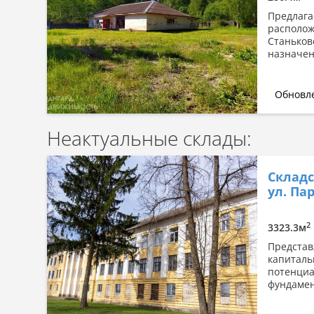
Предлага
располож
Станьков
назначен
Обновле
Неактуальные склады:
Складс
ул. Пар
2
3323.3м
Представ
капиталь
потенциа
фундамен