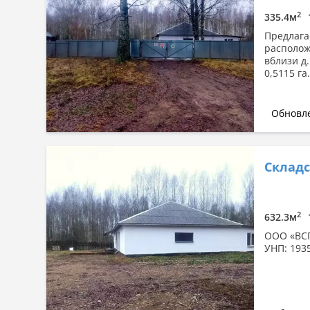
По площади: большая → малая
2
335.4м
По площади: малая → большая
Предлага
располож
вблизи д
0,5115 га
Обновле
Складс
2
632.3м
ООО «ВСП
УНП: 193