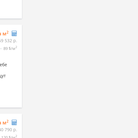
2
а м
69 532 р.
2
89 $/м
ебе
щут
2
а м
40 790 р.
2
120 $/м