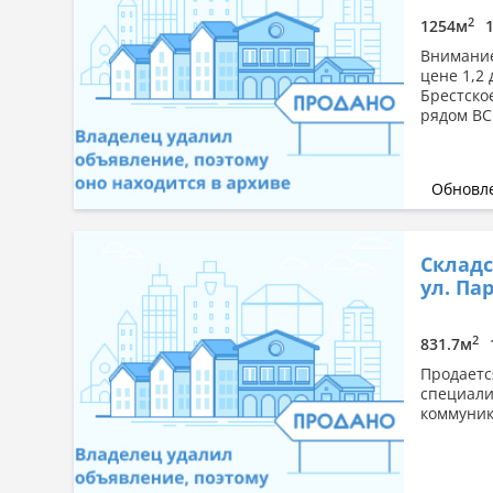
2
1254м
Внимание
цене 1,2 
Брестско
рядом ВСЕ
Обновле
Складс
ул. Па
2
831.7м
Продаетс
специали
коммуник