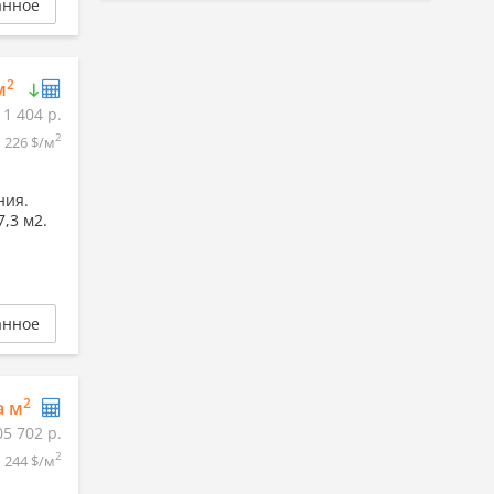
анное
2
м
11 404 р.
2
226 $/м
ения.
7,3 м2.
анное
2
а м
05 702 р.
2
244 $/м