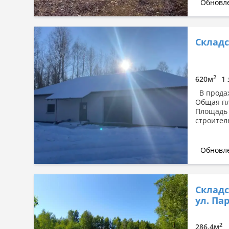
Обновле
Складс
2
620м
1 
В продаж
Общая пл
Площадь 
строител
Обновле
Складс
ул. Пар
2
286.4м