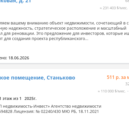
ковая, д. 21
6
≈ 231 403 $/мес.
ляем вашему вниманию объект недвижимости, сочетающий в с
ную надежность, стратегическое расположение и масштабный
л для реновации. Это предложение для инвесторов, которые и
т для создания проекта республиканского...
но: 18.06.2026
кое помещение, Станьково
511 р. за 
3
≈ 110 000 $/мес.
1 этаж из 1
2025г.
 недвижимость-Инвест» Агентство недвижимости
594828 Лицензия: № 02240/430 МЮ РБ, 18.11.2021