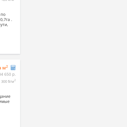
 по
0,7га .
ути,
2
а м
34 650 р.
2
300 $/м
дание
димые