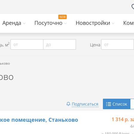
Аренда
Посуточно
Новостройки
Ком
2
от
до
от
ь, м
Цена
ньково
ово
Telegram
Подписаться
Список
Viber
кое помещение, Станьково
1 314 р. з
4
≈ 150 000 $/мес.