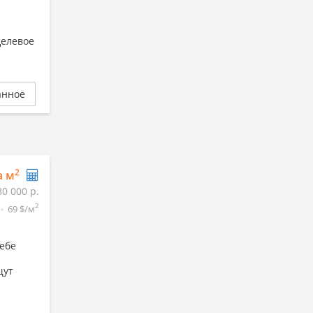
Целевое
анное
2
а м
80 000 р.
2
69 $/м
ебе
щут