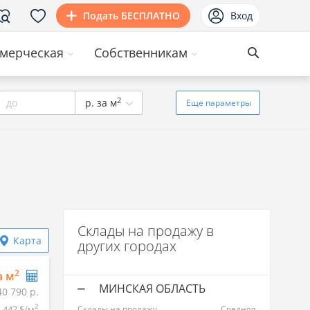
Подать БЕСПЛАТНО
Вход
мерческая
Собственникам
2
до
р. за м
Еще
параметры
Склады на продажу в
Карта
других городах
2
а м
МИНСКАЯ ОБЛАСТЬ
40 790 р.
2
447 $/м
Склады на продажу
Средняя