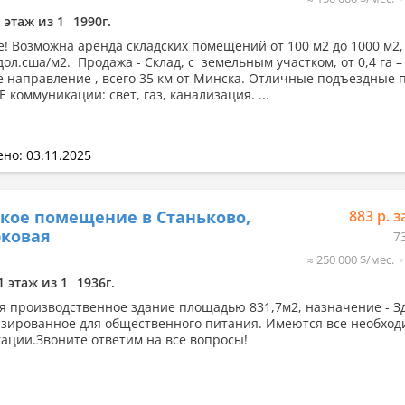
1 этаж из 1
1990г.
! Возможна аренда складских помещений от 100 м2 до 1000 м2,
дол.сша/м2. Продажа - Склад, с земельным участком, от 0,4 га – 
е направление , всего 35 км от Минска. Отличные подъездные п
 коммуникации: свет, газ, канализация. ...
но: 03.11.2025
кое помещение в Станьково,
883 р. з
рковая
7
≈ 250 000 $/мес.
1 этаж из 1
1936г.
я производственное здание площадью 831,7м2, назначение - З
зированное для общественного питания. Имеются все необхо
ации.Звоните ответим на все вопросы!