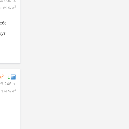
80 000 р.
2
69 $/м
ебе
щут
2
м
23 246 р.
2
174 $/м