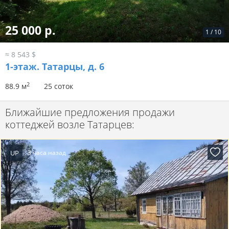
25 000 р.
1
/
10
≈ 8 543 $
1-этаж.
Татарцы, д. 6
2
88.9 м
25 соток
Ближайшие предложения продажи
коттеджей возле Татарцев:
UP
3 часа назад