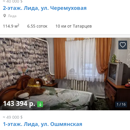
≈ 40 000 $
2-этаж.
Лида, ул. Черемуховая
Лида
2
114.9 м
6.55 соток
10 км от Татарцев
143 394 р.
1
/
16
≈ 49 000 $
1-этаж.
Лида, ул. Ошмянская