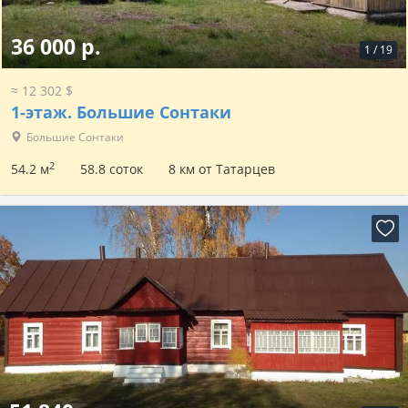
36 000 р.
1
/
19
≈ 12 302 $
1-этаж.
Большие Сонтаки
Большие Сонтаки
2
54.2 м
58.8 соток
8 км от Татарцев