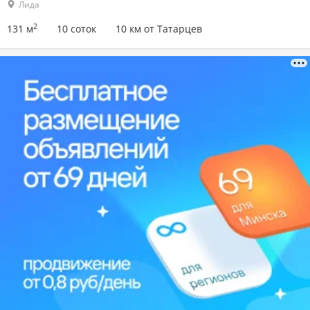
Лида
2
131 м
10 соток
10 км от Татарцев