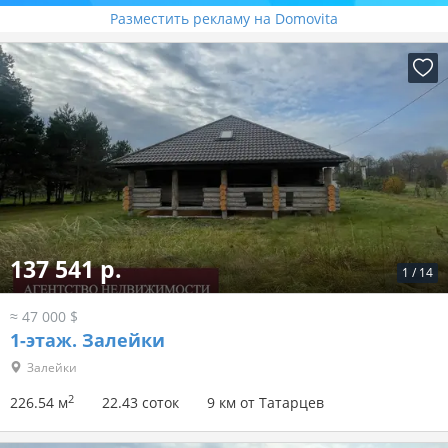
Разместить рекламу на Domovita
137 541 р.
1
/
14
≈ 47 000 $
1-этаж.
Залейки
Залейки
2
226.54 м
22.43 соток
9 км от Татарцев