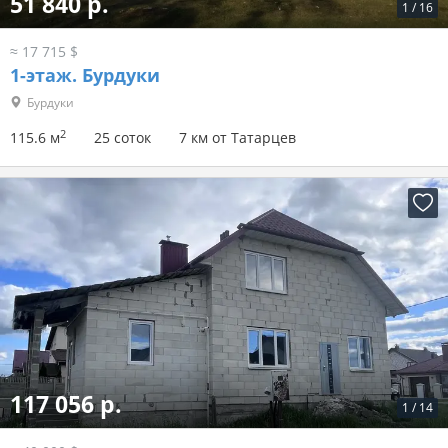
51 840 р.
1
/
16
≈ 17 715 $
1-этаж.
Бурдуки
Бурдуки
2
115.6 м
25 соток
7 км от Татарцев
117 056 р.
1
/
14