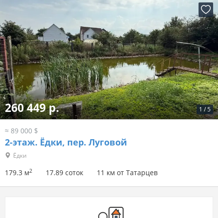
260 449 р.
1
/
5
≈ 89 000 $
2-этаж.
Ёдки, пер. Луговой
Ёдки
2
179.3 м
17.89 соток
11 км от Татарцев