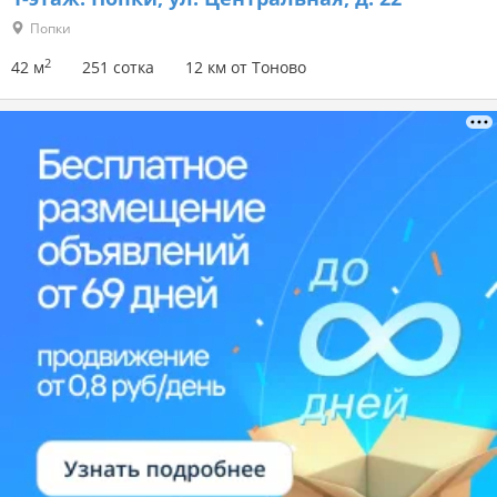
Попки
2
42 м
251 сотка
12 км от Тоново