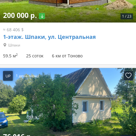
200 000 р.
1
/
23
≈ 68 406 $
1-этаж.
Шпаки, ул. Центральная
Шпаки
2
59.5 м
25 соток
6 км от Тоново
UP
1 день назад