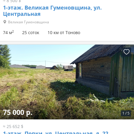
≈ 8 500 $
1-этаж.
Великая Гуменовщина, ул.
Центральная
Великая Гуменовщина
2
74 м
25 соток
10 км от Тоново
75 000 р.
1
/
5
≈ 25 652 $
1-этаж.
Попки, ул. Центральная, д. 22