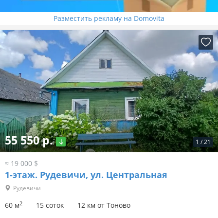
Разместить рекламу на Domovita
55 550 р.
1
/
21
≈ 19 000 $
1-этаж.
Рудевичи, ул. Центральная
Рудевичи
2
60 м
15 соток
12 км от Тоново