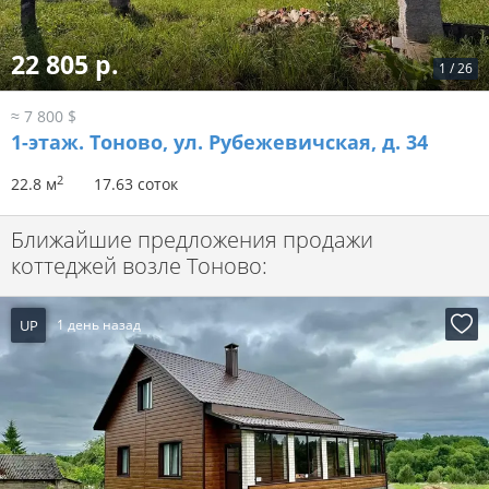
22 805 р.
1
/
26
≈ 7 800 $
1-этаж.
Тоново, ул. Рубежевичская, д. 34
2
22.8 м
17.63 соток
Ближайшие предложения продажи
коттеджей возле Тоново:
UP
1 день назад