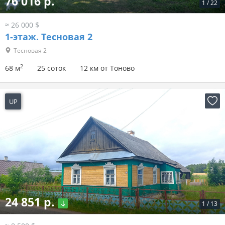
76 016 р.
1
/
22
≈ 26 000 $
1-этаж.
Тесновая 2
Тесновая 2
2
68 м
25 соток
12 км от Тоново
UP
4 дня назад
24 851 р.
1
/
13