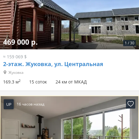
469 000 р.
1
/
30
≈ 159 069 $
2-этаж.
Жуковка, ул. Центральная
Жуковка
2
169.3 м
15 соток
24 км от МКАД
UP
16 часов назад