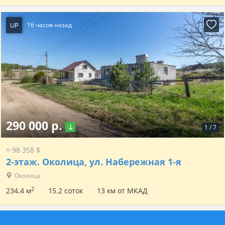
UP
16 часов назад
290 000 р.
1
/
7
≈ 98 358 $
2-этаж.
Околица, ул. Набережная 1-я
Околица
2
234.4 м
15.2 соток
13 км от МКАД