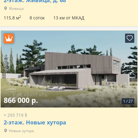
2-этаж.
Живица, д. 68
Живица
2
115.8 м
8 соток
13 км от МКАД
866 000 р.
1
/
27
≈ 293 719 $
2-этаж.
Новые хутора
Новые хутора