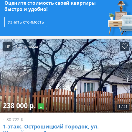
Оцените стоимость своей квартиры
быстро и удобно!
Узнать стоимость
UP
1 день назад
238 000 р.
1
/
21
≈ 80 722 $
1-этаж.
Острошицкий Городок, ул.