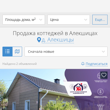
2
Площадь дома, м
Цена
Еще...
Ваш город -
д. Алекшицы
?
Продажа коттеджей в Алекшицах
от
до
от
до
д. Алекшицы
Да
Выбрать город
р. за всё
Сначала новые
Показать 2 объявления
Подписаться
Найдено 2 объявлений
Показать 2 объявления