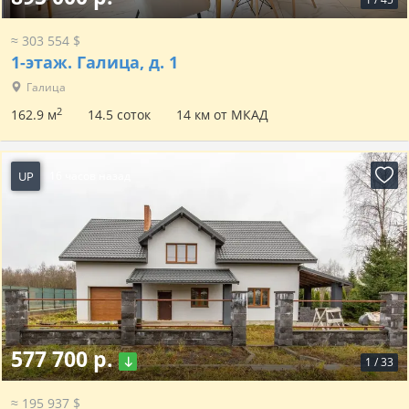
≈ 303 554 $
1-этаж.
Галица, д. 1
Галица
2
162.9 м
14.5 соток
14 км от МКАД
UP
16 часов назад
577 700 р.
1
/
33
≈ 195 937 $