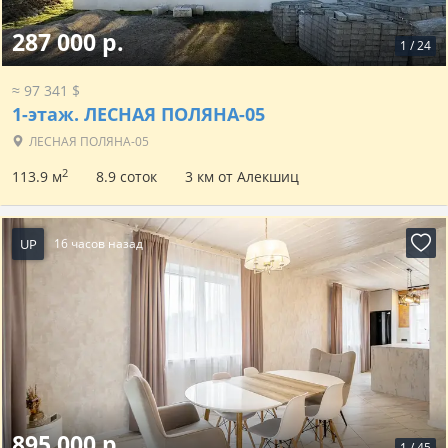
287 000 р.
1
/
24
≈ 97 341 $
1-этаж.
ЛЕСНАЯ ПОЛЯНА-05
ЛЕСНАЯ ПОЛЯНА-05
2
113.9 м
8.9 соток
3 км от Алекшиц
UP
16 часов назад
895 000 р.
1
/
45