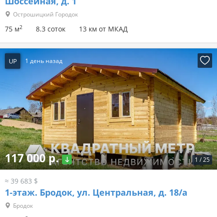
Шоссейная, д. 1
Острошицкий Городок
2
75 м
8.3 соток
13 км от МКАД
UP
1 день назад
117 000 р.
1
/
25
≈ 39 683 $
1-этаж.
Бродок, ул. Центральная, д. 18/а
Бродок