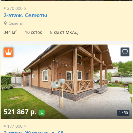
≈ 270 000 $
2-этаж.
Селюты
Селюты
2
344 м
10 соток
8 км от МКАД
521 867 р.
1
/
50
≈ 177 000 $