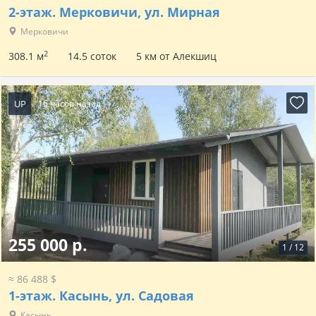
2-этаж.
Мерковичи, ул. Мирная
Мерковичи
2
308.1 м
14.5 соток
5 км от Алекшиц
UP
16 часов назад
255 000 р.
1
/
12
≈ 86 488 $
1-этаж.
Касынь, ул. Садовая
Касынь