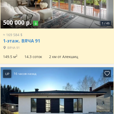
500 000 р.
1
/
46
≈ 169 584 $
1-этаж.
ВЯЧА 91
ВЯЧА 91
2
149.5 м
14.3 соток
2 км от Алекшиц
UP
16 часов назад