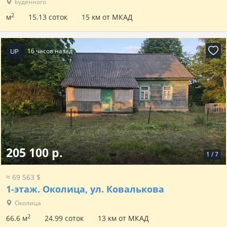
Буденного
2
м
15.13 соток
15 км от МКАД
UP
16 часов назад
205 100 р.
1
/
7
≈ 69 563 $
1-этаж.
Околица, ул. Ковалькова
Околица
2
66.6 м
24.99 соток
13 км от МКАД