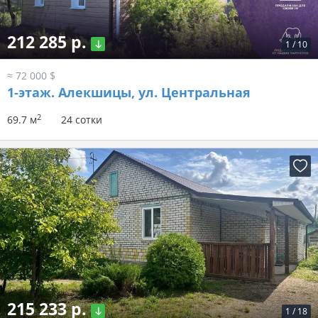
212 285 р.
1
/
10
≈ 72 000 $
1-этаж.
Алекшицы, ул. Центральная
2
69.7 м
24 сотки
215 233 р.
1
/
18