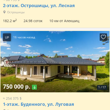
2-этаж.
Острошицы, ул. Лесная
Острошицы
2
182.2 м
24.98 соток
10 км от Алекшиц
UP
16 часов назад
750 000 р.
1
/
17
≈ 254 375 $
1-этаж.
Буденного, ул. Луговая