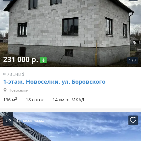
231 000 р.
1
/
7
≈ 78 348 $
1-этаж.
Новоселки, ул. Боровского
Новоселки
2
196 м
18 соток
14 км от МКАД
UP
12 часов назад