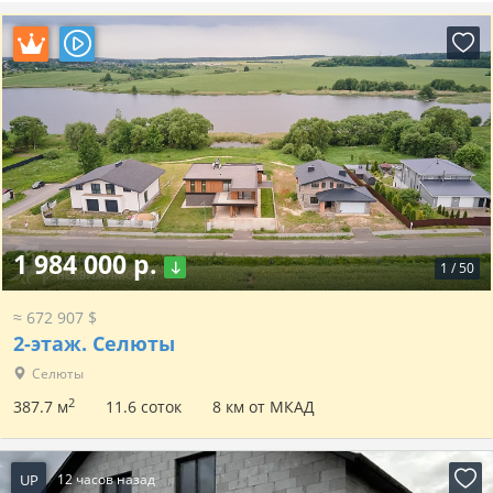
1 984 000 р.
1
/
50
≈ 672 907 $
2-этаж.
Селюты
Селюты
2
387.7 м
11.6 соток
8 км от МКАД
UP
12 часов назад