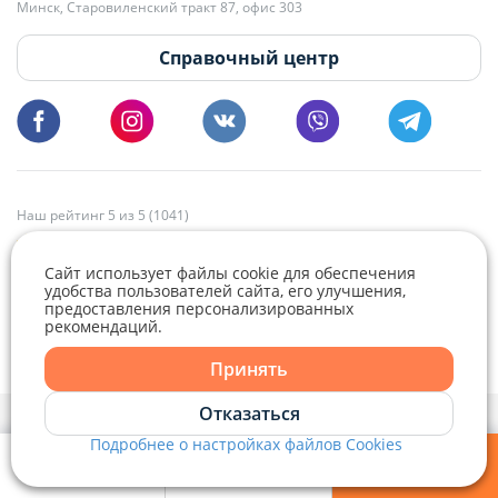
Минск, Старовиленский тракт 87, офис 303
18:00.
vg@domovita.by
Справочный центр
Пишите и звоните нам в будние дни с 8:00 до 20:00.
Наш рейтинг 5 из 5 (1041)
Сайт использует файлы cookie для обеспечения
удобства пользователей сайта, его улучшения,
предоставления персонализированных
рекомендаций.
Telegram
Viber
Принять
Telegram
Отказаться
Политика конфиденциальности,
Политика обработки файлов cookie
и
Выбор настроек Cookie
Подробнее о настройках файлов Cookies
Viber
© 2015 - 2026, Domovita.by. Копирование материалов допускается
только при наличии активной ссылки.
Мои фильтры
Избранное
Войти