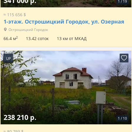
341 000 р.
1
/
19
≈ 115 656 $
1-этаж.
Острошицкий Городок, ул. Озерная
Острошицкий Городок
2
66.4 м
13.42 соток
13 км от МКАД
UP
16 часов назад
238 210 р.
1
/
10
≈ 80 793 $