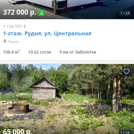
372 000 р.
1
/
24
≈ 126 591 $
1-этаж.
Рудня, ул. Центральная
Рудня
2
108.4 м
10.62 соток
9 км от Заболотья
65 000 р.
1
/
18