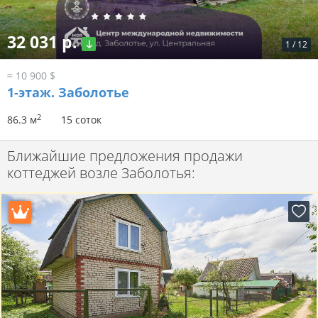
32 031 р.
1
/
12
≈ 10 900 $
1-этаж.
Заболотье
2
86.3 м
15 соток
Ближайшие предложения продажи
коттеджей возле Заболотья: