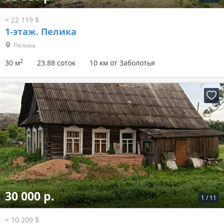
≈ 22 119 $
1-этаж.
Пелика
Пелика
2
30 м
23.88 соток
10 км от Заболотья
30 000 р.
1
/
11
≈ 10 209 $