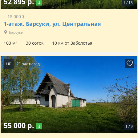
52 895 р.
1
/
13
≈ 18 000 $
1-этаж.
Барсуки, ул. Центральная
Барсуки
2
103 м
30 соток
10 км от Заболотья
UP
21 час назад
55 000 р.
1
/
9