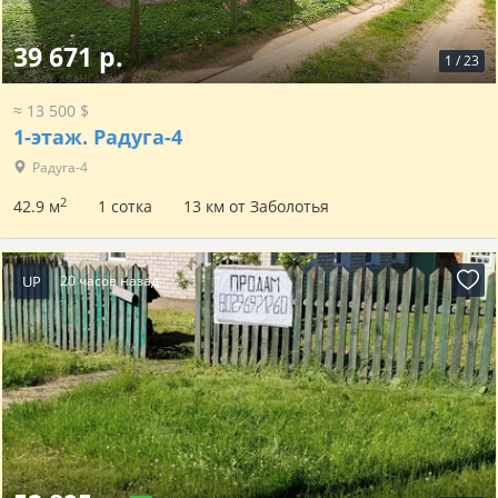
39 671 р.
1
/
23
≈ 13 500 $
1-этаж.
Радуга-4
Радуга-4
2
42.9 м
1 сотка
13 км от Заболотья
UP
20 часов назад