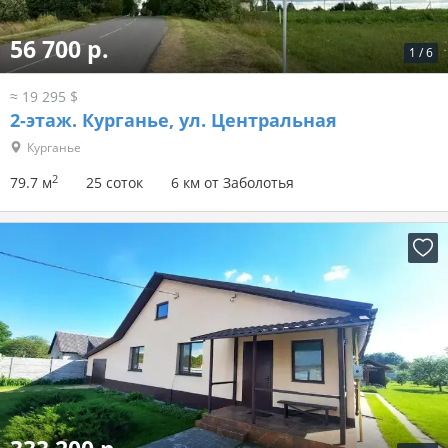
56 700 р.
1
/
6
≈ 19 295 $
2-этаж.
Курганье, ул. Центральная
Курганье
2
79.7 м
25 соток
6 км от Заболотья