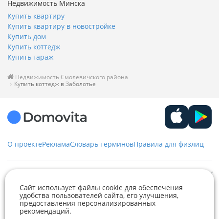
Недвижимость Минска
Купить квартиру
Купить квартиру в новостройке
Купить дом
Купить коттедж
Купить гараж
Недвижимость Смолевичского района
Купить коттедж в Заболотье
О проекте
Реклама
Словарь терминов
Правила для физлиц
Служба заботы
Сайт использует файлы cookie для обеспечения
удобства пользователей сайта, его улучшения,
+375 29 376-13-70
предоставления персонализированных
Рекламное сотрудничество
+375 33 376-13-70
рекомендаций.
Telegram
Viber