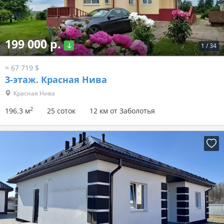
199 000 р.
1
/
34
≈ 67 719 $
3-этаж.
Красная Нива
Красная Нива
2
196.3 м
25 соток
12 км от Заболотья