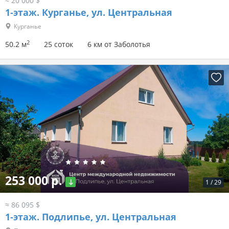
≈ 20 000 $
1-этаж.
Курганье, ул. Центральная
Курганье
2
50.2 м
25 соток
6 км от Заболотья
253 000 р.
1
/
29
≈ 86 095 $
1-этаж.
Подлипье, ул. Центральная