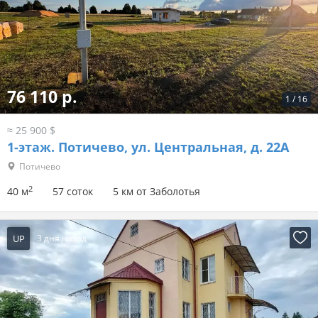
76 110 р.
1
/
16
≈ 25 900 $
1-этаж.
Потичево, ул. Центральная, д. 22А
Потичево
2
40 м
57 соток
5 км от Заболотья
UP
3 дня назад