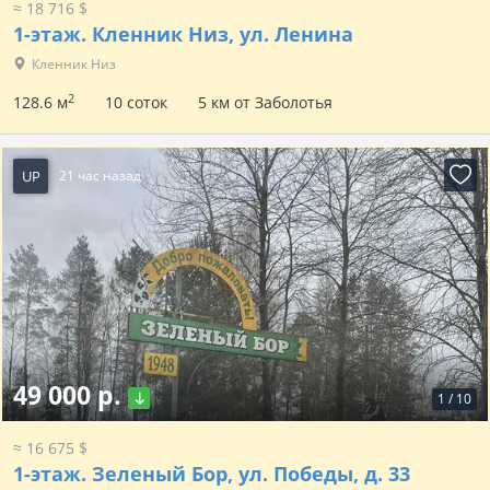
≈ 18 716 $
1-этаж.
Кленник Низ, ул. Ленина
Кленник Низ
2
128.6 м
10 соток
5 км от Заболотья
UP
21 час назад
49 000 р.
1
/
10
≈ 16 675 $
1-этаж.
Зеленый Бор, ул. Победы, д. 33