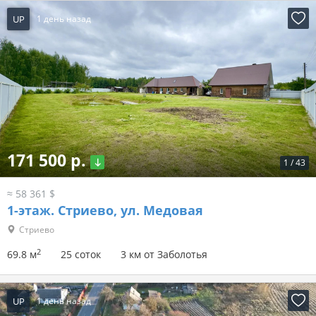
UP
1 день назад
171 500 р.
1
/
43
≈ 58 361 $
1-этаж.
Стриево, ул. Медовая
Стриево
2
69.8 м
25 соток
3 км от Заболотья
UP
1 день назад