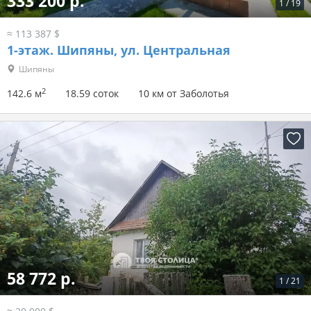
333 200 р.
1
/
19
≈ 113 387 $
1-этаж.
Шипяны, ул. Центральная
Шипяны
2
142.6 м
18.59 соток
10 км от Заболотья
58 772 р.
1
/
21