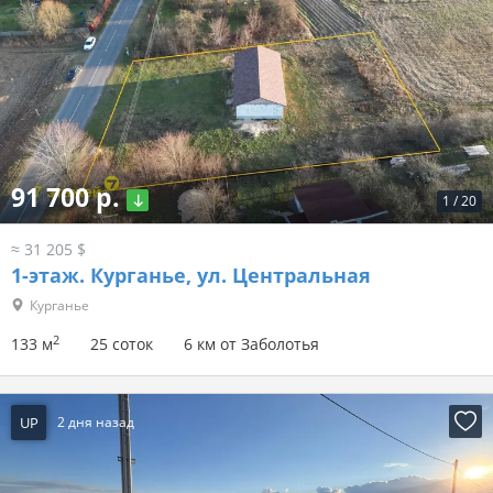
91 700 р.
1
/
20
≈ 31 205 $
1-этаж.
Курганье, ул. Центральная
Курганье
2
133 м
25 соток
6 км от Заболотья
UP
2 дня назад