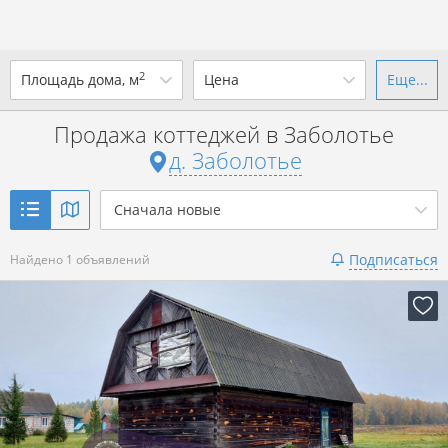
2
Площадь дома, м
Цена
Еще...
Ваш город -
д. Заболотье
?
Продажа коттеджей в Заболотье
от
до
от
до
д. Заболотье
Да
Выбрать город
р. за всё
Сначала новые
Показать 1 объявление
Подписаться
Найдено 1 объявлений
Показать 1 объявление