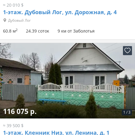
≈ 20 010 $
1-этаж.
Дубовый Лог, ул. Дорожная, д. 4
Дубовый Лог
2
60.8 м
24.39 соток
9 км от Заболотья
116 075 р.
1
/
3
≈ 39 500 $
1-этаж.
Кленник Низ, ул. Ленина, д. 1