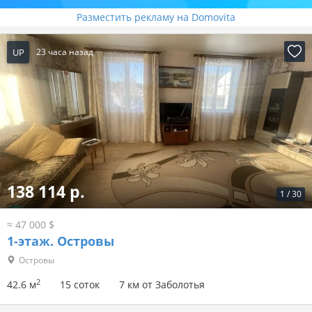
Разместить рекламу на Domovita
UP
23 часа назад
138 114 р.
1
/
30
≈ 47 000 $
1-этаж.
Островы
Островы
2
42.6 м
15 соток
7 км от Заболотья