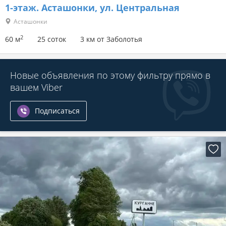
1-этаж.
Асташонки, ул. Центральная
Асташонки
2
60 м
25 соток
3 км от Заболотья
Новые объявления по этому фильтру прямо в
вашем Viber
Подписаться