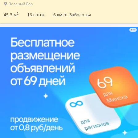
Зеленый Бор
2
45.3 м
16 соток
6 км от Заболотья