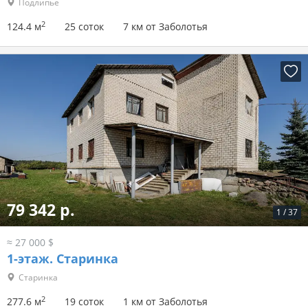
Подлипье
2
124.4 м
25 соток
7 км от Заболотья
79 342 р.
1
/
37
≈ 27 000 $
1-этаж.
Старинка
Старинка
2
277.6 м
19 соток
1 км от Заболотья