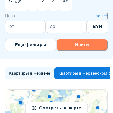
Студия
1
2
3
4+
Цена
за всё
BYN
Ещё фильтры
Найти
Квартиры в Червене
Квартиры в Червенском р
Смотреть на карте