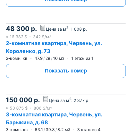
48 300
р.
2
Цена за м
:
1 008
р.
≈
16 382
$
342
$/м
2
2-комнатная квартира, Червень, ул.
Короленко, д. 73
2-комн. кв
47.9
29
10
м
1
этаж из
1
2
Показать номер
150 000
р.
2
Цена за м
:
2 377
р.
≈
50 875
$
806
$/м
2
3-комнатная квартира, Червень, ул.
Барыкина, д. 68
3-комн. кв
63.1
39.8
8.2
м
3
этаж из
4
2