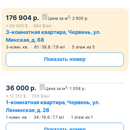
176 904
р.
2
Цена за м
:
2 900
р.
≈
60 000
$
984
$/м
2
3-комнатная квартира, Червень, ул.
Минская, д. 68
3-комн. кв
61
38.8
7.9
м
5
этаж из
5
2
Показать номер
36 000
р.
2
Цена за м
:
1 058
р.
≈
12 210
$
359
$/м
2
1-комнатная квартира, Червень, ул.
Ленинская, д. 28
1-комн. кв
34
16.6
7.7
м
1
этаж из
1
2
Показать номер