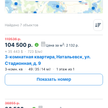
Найдено 7 объектов
119536
р.
104 500
р.
2
Цена за м
:
2 132
р.
≈
35 443
$
723
$/м
2
3-комнатная квартира, Натальевск, ул.
Стадионная, д. 9
3-комн. кв
49
35
14
м
1
этаж из
1
2
Показать номер
36855
р.