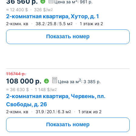
36 560
р.
2
Цена за м
:
961
р.
≈
12 400
$
326
$/м
2
2-комнатная квартира, Хутор, д. 1
2-комн. кв
38.2
25.8
5.5
м
1
этаж из
2
2
Показать номер
116744
р.
108 000
р.
2
Цена за м
:
3 385
р.
≈
36 630
$
1 148
$/м
2
2-комнатная квартира, Червень, пл.
Свободы, д. 26
2-комн. кв
31.9
20.1
6.3
м
1
этаж из
2
2
Показать номер