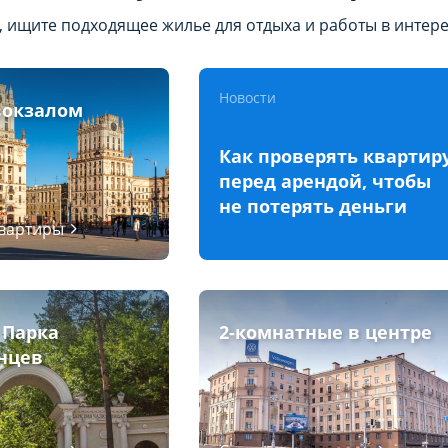
, ищите подходящее жилье для отдыха и работы в интер
Новости
вокзалом
Как проверять квартир
перед арендой, чтобы
не потерять деньги
квартиры
 Парка
2-комнатные в центре
нцев