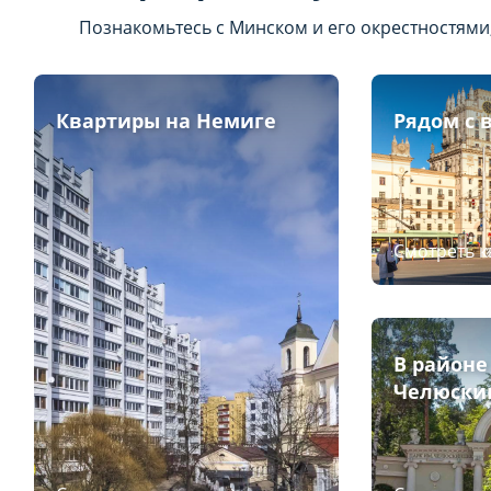
Познакомьтесь с Минском и его окрестностями
Квартиры на Немиге
Рядом с 
Смотреть 
В районе
Челюски