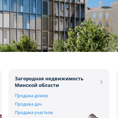
2
3
4+
USD
BYN
EUR
R
Загородная недвижимость
Минской области
Продажа домов
Продажа дач
Продажа участков