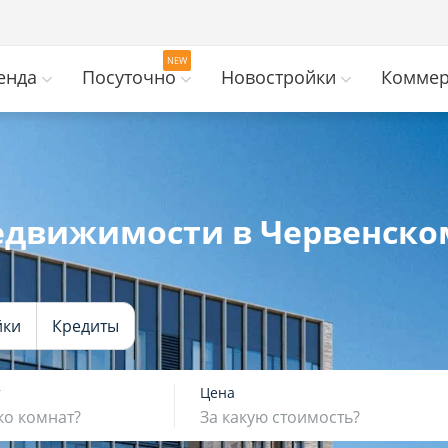
енда
Посуточно
Новостройки
Коммер
едвижимости в Червенско
йки
Кредиты
т
Цена
ко комнат?
За какую стоимость?