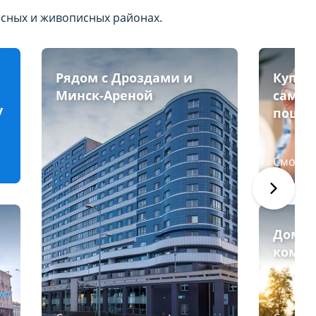
есных и живописных районах.
Рядом с Дроздами и
Купит
Минск-Ареной
самос
у
пошаг
Смотре
Дома 
комфо