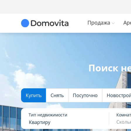
Продажа
Ар
Поиск н
Купить
Снять
Посуточно
Новостро
Тип недвижимости
Комна
Сколь
Квартиру