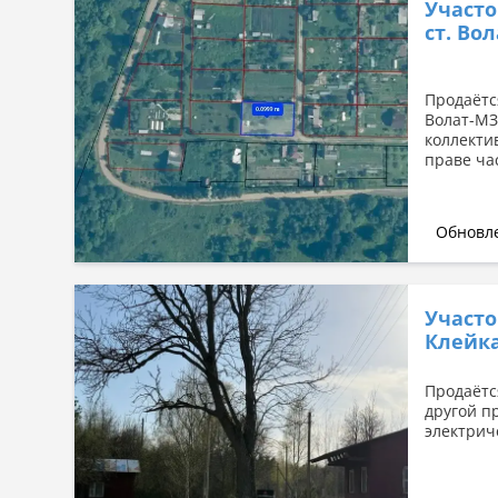
Участо
ст. Во
Продаётс
Волат-МЗ
коллекти
праве ча
Обновле
Участо
Клейк
Продаётся
другой п
электриче