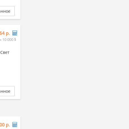
анное
64 р.
≈ 10 000 $
 Свет
анное
00 р.