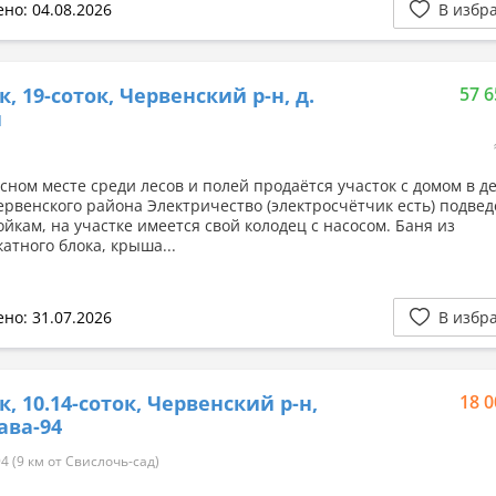
но: 04.08.2026
В избр
к, 19-соток, Червенский р-н, д.
57 6
и
сном месте среди лесов и полей продаётся участок с домом в д
ервенского района Электричество (электросчётчик есть) подвед
ойкам, на участке имеется свой колодец с насосом. Баня из
атного блока, крыша...
но: 31.07.2026
В избр
к, 10.14-соток, Червенский р-н,
18 0
ава-94
4 (9 км от Свислочь-сад)