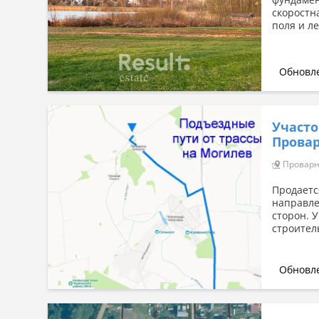
скоростна
поля и ле
Обновле
Участо
Прова
Проварно
Продаетс
направле
сторон. 
строитель
Обновле