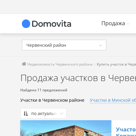
Продажа
Червенский район
Недвижимость Червенского района
Купить участок в Че
Продажа участков в Черв
Найдено 11 предложений
Участки в Червенском районе
Участки в Минской о
по актуальности
По актуальности
Участо
Сначала дешевые
Корзу