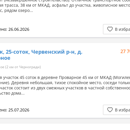
я трасса, 38 км от МКАД, асфальт до участка, живописное место
с, рядом озеро...
но: 26.06.2026
В избр
к, 25-соток, Червенский р-н, д.
27 7
рное
е (2 км от Черногради)
я участок 45 соток в деревне Проварное 45 км от МКАД (Могиле
ние). Деревня небольшая, тихое спокойное место, соседи только
Участок состоит из двух смежных участков в частной собственнос
ство дома...
но: 25.07.2026
В избр