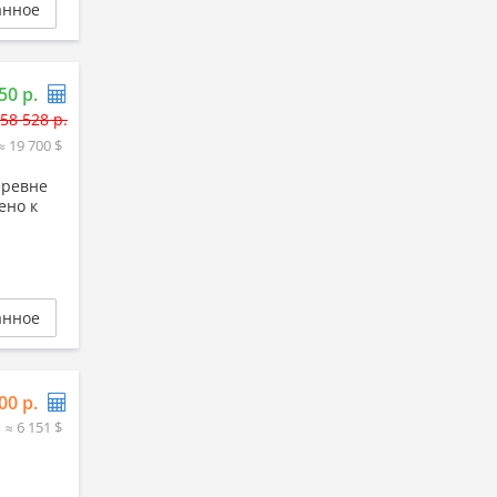
анное
50 р.
58 528 р.
≈ 19 700 $
еревне
ено к
анное
00 р.
≈ 6 151 $