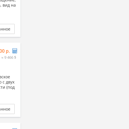
, вид на
анное
00 р.
≈ 9 466 $
вское
 с двух
ти (под
анное