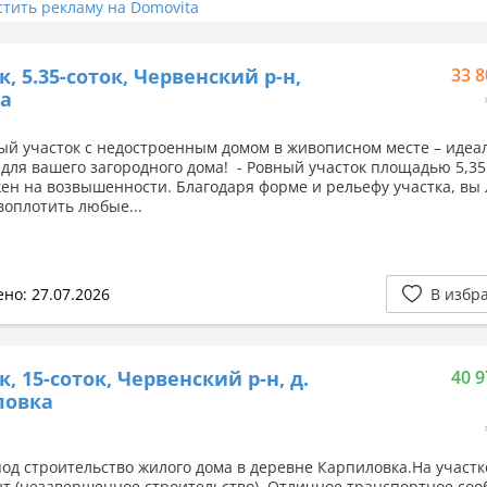
стить рекламу на Domovita
к, 5.35-соток, Червенский р-н,
33 8
ра
й участок с недостроенным домом в живописном месте – идеа
для вашего загородного дома! - Ровный участок площадью 5,35
ен на возвышенности. Благодаря форме и рельефу участка, вы 
воплотить любые...
но: 27.07.2026
В избр
к, 15-соток, Червенский р-н, д.
40 9
ловка
под строительство жилого дома в деревне Карпиловка.На участк
т (незавершенное строительство). Отличное транспортное со