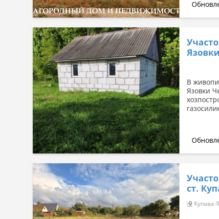
Обновле
Участо
Язовк
В живопи
Язовки Ч
хозпостр
газосилик
Обновле
Участо
ст. Куп
Купава-9