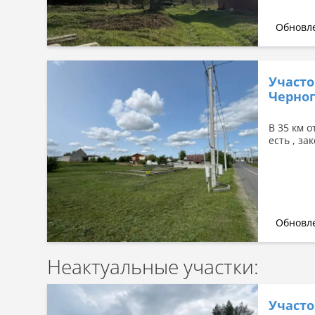
Обновле
Участок
Черно
В 35 км о
есть , з
Обновле
Неактуальные участки:
Участо