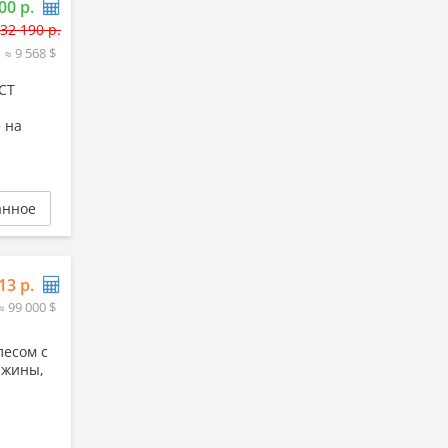
00 р.
32 190 р.
≈ 9 568 $
 СТ
 на
анное
13 р.
≈ 99 000 $
лесом с
ажины,