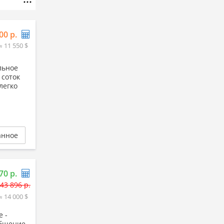
00 р.
≈ 11 550 $
льное
 соток
легко
анное
70 р.
43 896 р.
≈ 14 000 $
е -
общение,