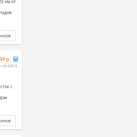
2 км от
епадов
анное
94 р.
≈ 49 000 $
сток с
дом
анное