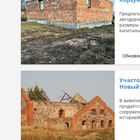
Сначала дорогие
По площади: большая → малая
Предлага
автодоро
По площади: малая → большая
размеры 
капиталь
Обновле
Участо
Новый
В живопи
продаётс
сооружен
историей