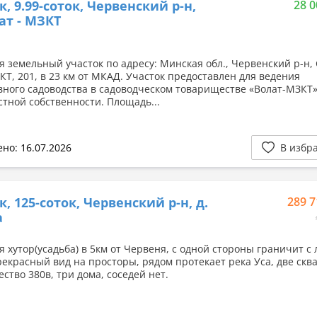
к, 9.99-соток, Червенский р-н,
28 0
лат - МЗКТ
я земельный участок по адресу: Минская обл., Червенский р-н,
КТ, 201, в 23 км от МКАД. Участок предоставлен для ведения
вного садоводства в садоводческом товариществе «Волат-МЗКТ»
стной собственности. Площадь...
но: 16.07.2026
В избр
к, 125-соток, Червенский р-н, д.
289 7
а
 хутор(усадьба) в 5км от Червеня, с одной стороны граничит с 
рекрасный вид на просторы, рядом протекает река Уса, две скв
ство 380в, три дома, соседей нет.