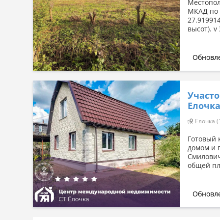
Местопол
МКАД по 
27.91991
высот). v
Обновле
Участок
Елочк
Елочка (
Готовый 
домом и 
Смилович
общей пл
Обновле