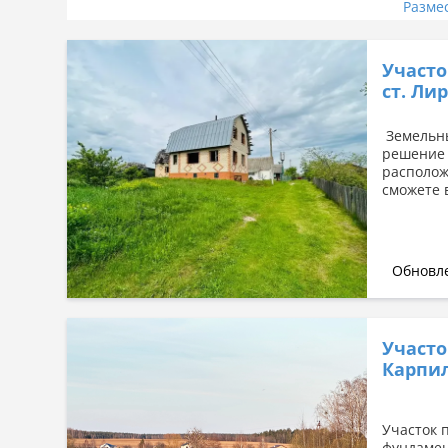
Разме
Участо
ст. Ли
Земельны
решение 
располож
сможете 
Обновле
Участо
Карпи
Участок 
фундамен