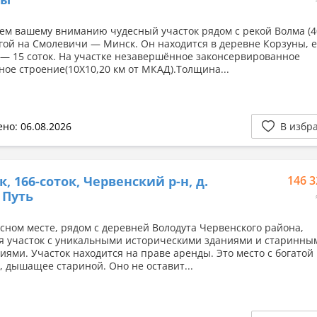
ем вашему вниманию чудесный участок рядом с рекой Волма (40
гой на Смолевичи — Минск. Он находится в деревне Корзуны, е
— 15 соток. На участке незавершённое законсервированное
ное строение(10Х10,20 км от МКАД).Толщина...
но: 06.08.2026
В избр
к, 166-соток, Червенский р-н, д.
146 3
 Путь
сном месте, рядом с деревней Володута Червенского района,
я участок с уникальными историческими зданиями и старинны
иями. Участок находится на праве аренды. Это место с богатой
, дышащее стариной. Оно не оставит...