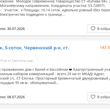
ожение: Молодое современное товарищество СТ «Купава-94», 2
Могилёвскому направлению. Координаты участка: 53.728971,
4. Участок: v Площадь: 10,14 соток, идеально ровный (без пер
 Электричество подведено к границе...
но: 30.07.2026
В избр
, 5-соток, Червенский р-н, ст.
143 3
а
10 км от Свислочь-сад)
к проживанию дом с баней и бассейном ❤️ Благоустроенный уча
полным набором коммуникаций - всего 29 км от МКАД! Адрес:
ский с/с, СТ Ёлочка- Просторный бревенчатый двухуровневый 
ощадью 95 кв.м., облицованный...
но: 08.07.2026
В избр