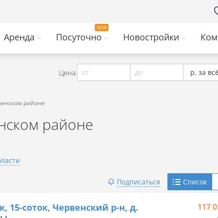
Аренда
Посуточно
Новостройки
Ком
от
до
р. за вс
Цена
рвенском районе
енском районе
бласти
Telegram
Подписаться
Список
Viber
к, 15-соток, Червенский р-н, д.
117 0
ны