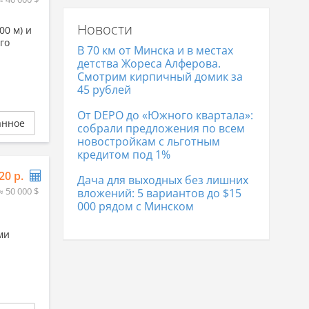
цена
Новости
0 м) и
Участки в Бресте
87 649 р.
го
В 70 км от Минска и в местах
детства Жореса Алферова.
Смотрим кирпичный домик за
45 рублей
От DEPO до «Южного квартала»:
анное
собрали предложения по всем
новостройкам с льготным
кредитом под 1%
20 р.
Дача для выходных без лишних
≈ 50 000 $
вложений: 5 вариантов до $15
000 рядом с Минском
ми