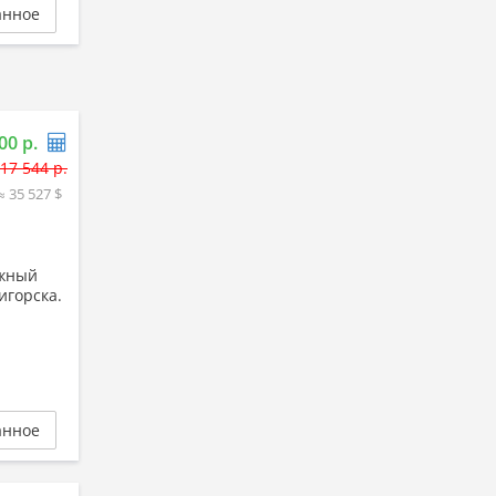
анное
00 р.
17 544 р.
≈ 35 527 $
ажный
игорска.
анное