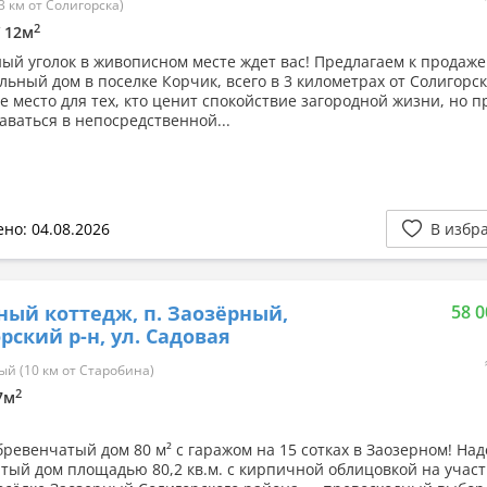
3 км от Солигорска)
2
/ 12м
ый уголок в живописном месте ждет вас! Предлагаем к продаже
льный дом в поселке Корчик, всего в 3 километрах от Солигорск
е место для тех, кто ценит спокойствие загородной жизни, но п
аваться в непосредственной...
но: 04.08.2026
В избр
ный коттедж, п. Заозёрный,
58 0
рский р-н, ул. Садовая
й (10 км от Старобина)
2
.7м
ревенчатый дом 80 м² с гаражом на 15 сотках в Заозерном! На
тый дом площадью 80,2 кв.м. с кирпичной облицовкой на участ