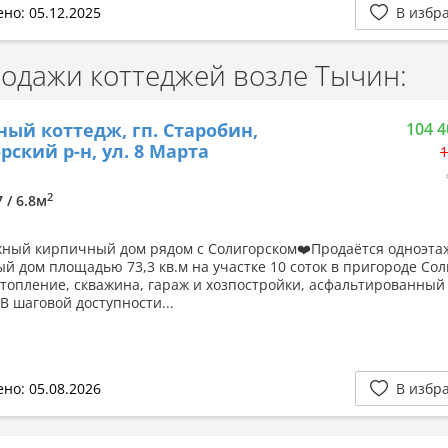
но: 05.12.2025
В избр
дажи коттеджей возле Тычин:
ный коттедж, гп. Старобин,
104 4
рский р-н, ул. 8 Марта
1
2
7 / 6.8м
ный кирпичный дом рядом с Солигорском❤️Продаётся одноэт
й дом площадью 73,3 кв.м на участке 10 соток в пригороде Сол
отопление, скважина, гараж и хозпостройки, асфальтированный
В шаговой доступности...
но: 05.08.2026
В избр