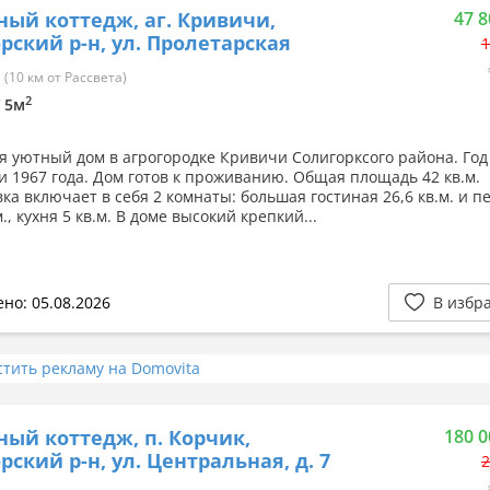
ный коттедж, аг. Кривичи,
47 8
рский р-н, ул. Пролетарская
1
(10 км от Рассвета)
2
/ 5м
я уютный дом в агрогородке Кривичи Солигорксого района. Год
и 1967 года. Дом готов к проживанию. Общая площадь 42 кв.м.
ка включает в себя 2 комнаты: большая гостиная 26,6 кв.м. и п
м., кухня 5 кв.м. В доме высокий крепкий...
но: 05.08.2026
В избр
стить рекламу на Domovita
ный коттедж, п. Корчик,
180 0
рский р-н, ул. Центральная, д. 7
2