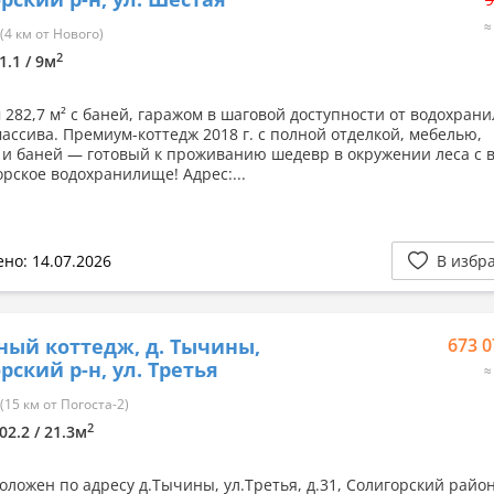
≈
4 км от Нового)
2
1.1 / 9м
 282,7 м² с баней, гаражом в шаговой доступности от водохран
массива. Премиум-коттедж 2018 г. с полной отделкой, мебелью,
 и баней — готовый к проживанию шедевр в окружении леса с 
орское водохранилище! Адрес:...
но: 14.07.2026
В избр
ный коттедж, д. Тычины,
673 0
рский р-н, ул. Третья
≈
15 км от Погоста-2)
2
02.2 / 21.3м
оложен по адресу д.Тычины, ул.Третья, д.31, Солигорский район