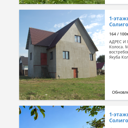
1-этаж
Солиго
164 / 100
АДРЕС И 
Колоса. 
востребо
Якуба Кол
Обновле
1-этаж
Солиго