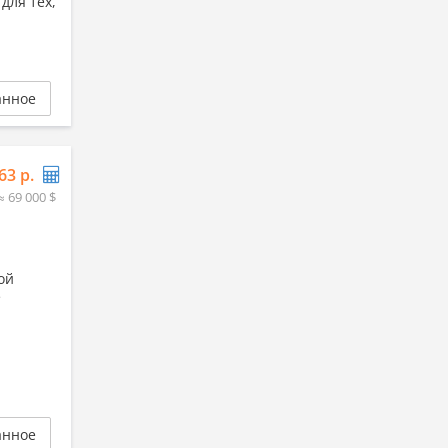
для тех,
анное
63 р.
≈ 69 000 $
ой
е
анное