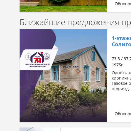
Обновле
Ближайшие предложения про
1-этаж
Солиго
73.3 / 37.
1975г.
Одноэтаж
кирпичны
Газовое 
подъезд. 
Обновле