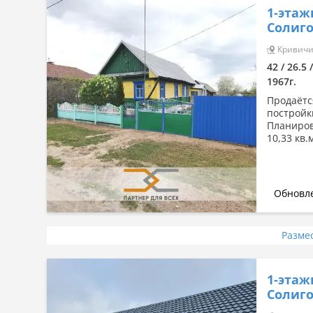
1-этаж
Солиго
Кривичи 
42 / 26.5 
1967г.
Продаётс
постройк
Планиров
10,33 кв.
Обновле
Разме
1-этаж
Солиго