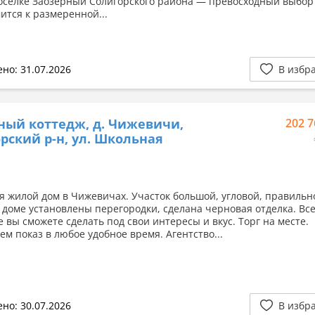
посёлке Заозерный Солигорского района — превосходный выбор 
ится к размеренной...
но: 31.07.2026
В избр
ный коттедж, д. Чижевичи,
202 7
рский р-н, ул. Школьная
я жилой дом в Чижевичах. Участок большой, угловой, правильн
 доме установлены перегородки, сделана черновая отделка. Вс
 вы сможете сделать под свои интересы и вкус. Торг на месте.
ем показ в любое удобное время. Агентство...
но: 30.07.2026
В избр