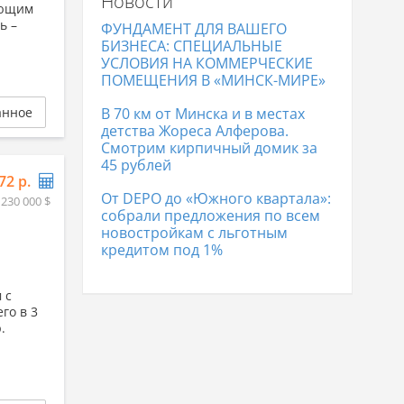
Новости
Коттеджи в Гродно
337 541 р.
ующим
Коттеджи в Полоцке
104 976 р.
ь –
ФУНДАМЕНТ ДЛЯ ВАШЕГО
Коттеджи в Лиде
170 267 р.
БИЗНЕСА: СПЕЦИАЛЬНЫЕ
УСЛОВИЯ НА КОММЕРЧЕСКИЕ
ПОМЕЩЕНИЯ В «МИНСК-МИРЕ»
анное
В 70 км от Минска и в местах
детства Жореса Алферова.
Смотрим кирпичный домик за
45 рублей
72 р.
От DEPO до «Южного квартала»:
 230 000 $
собрали предложения по всем
новостройкам с льготным
кредитом под 1%
 с
го в 3
.