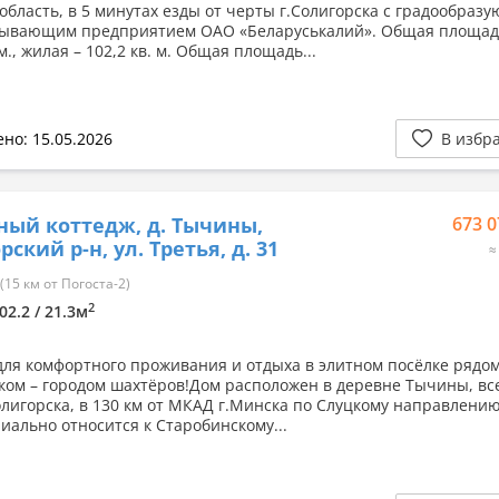
область, в 5 минутах езды от черты г.Солигорска с градообраз
ывающим предприятием ОАО «Беларуськалий». Общая площад
 м., жилая – 102,2 кв. м. Общая площадь...
но: 15.05.2026
В избр
ный коттедж, д. Тычины,
673 0
ский р-н, ул. Третья, д. 31
≈
15 км от Погоста-2)
2
02.2 / 21.3м
для комфортного проживания и отдыха в элитном посёлке рядом
ком – городом шахтёров!Дом расположен в деревне Тычины, все
Солигорска, в 130 км от МКАД г.Минска по Слуцкому направлению
иально относится к Старобинскому...