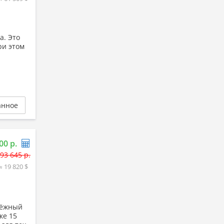
а. Это
ри этом
анное
00 р.
93 645 р.
≈ 19 820 $
дёжный
ке 15