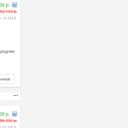
00 р.
52 132 р.
≈ 16 334 $
ередняя
анное
00 р.
06 232 р.
≈ 61 509 $