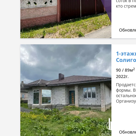
соток в 
кто стрем
Обновле
1-этаж
Солиго
2
90 / 89м
2022г.
Продаетс
формы. В
остальное
Организу
Обновле