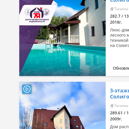
Сначала дорогие
Тычины (
По комнатности: большая →
282.7 / 13
малая
2018г.
По комнатности: малая →
большая
Люкс-дом
лесного 
По площади: большая → малая
техникой
на Солиг
По площади: малая → большая
Обновле
3-этаж
Солиго
Тычины (
289.61 / 1
2009г.
Дом расп