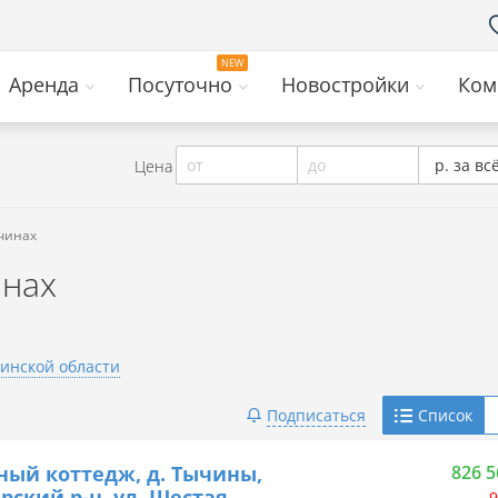
Аренда
Посуточно
Новостройки
Ком
от
до
р. за вс
Цена
ычинах
инах
инской области
Telegram
Подписаться
Список
Viber
ный коттедж, д. Тычины,
826 5
рский р-н, ул. Шестая
9