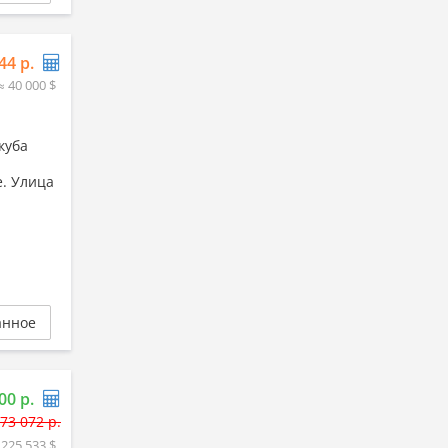
44 р.
≈ 40 000 $
куба
. Улица
анное
00 р.
73 072 р.
 225 533 $