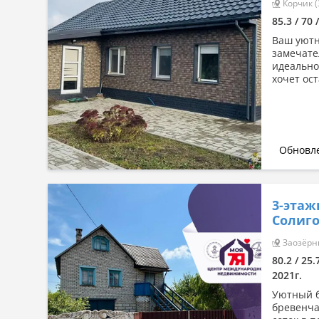
Корчик (
85.3 / 70 
Ваш уютн
замечате
идеально
хочет ост
Обновле
3-этаж
Солиго
Заозёрны
80.2 / 25
2021г.
Уютный б
бревенча