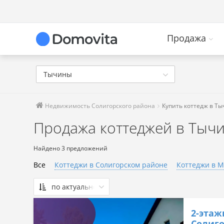
Продажа
Тычины
Недвижимость Солигорского района
Купить коттедж в Т
Продажа коттеджей в Тыч
Найдено 3 предложений
Все
Коттеджи в Солигорском районе
Коттеджи в М
по актуальности
По актуальности
2-этаж
Сначала дешевые
Солиго