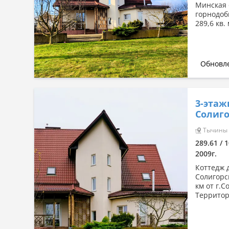
Минская 
горнодоб
289,6 кв.
Обновле
3-этаж
Солигор
Тычины (
289.61 / 1
2009г.
Коттедж 
Солигорс
км от г.
Территор