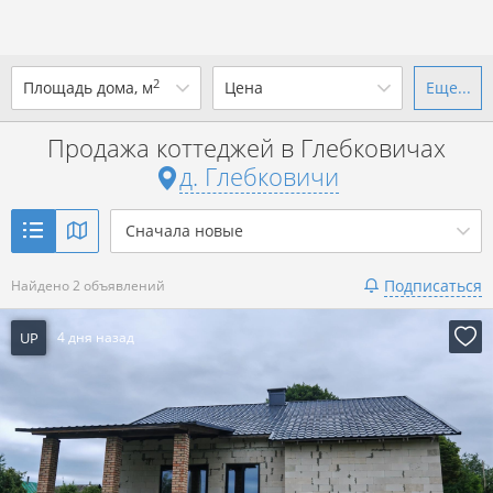
2
Площадь дома, м
Цена
Еще...
Ваш город -
д. Глебковичи
?
Продажа коттеджей в Глебковичах
от
до
от
до
д. Глебковичи
Да
Выбрать город
р. за всё
Сначала новые
Показать 2 объявления
Подписаться
Найдено 2 объявлений
Показать 2 объявления
UP
4 дня назад