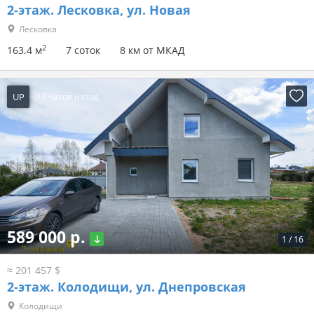
2-этаж.
Лесковка, ул. Новая
Лесковка
2
163.4 м
7 соток
8 км от МКАД
UP
13 часов назад
589 000 р.
1
/
16
≈ 201 457 $
2-этаж.
Колодищи, ул. Днепровская
Колодищи