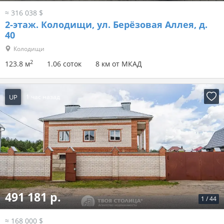
≈ 316 038 $
2-этаж.
Колодищи, ул. Берёзовая Аллея, д.
40
Колодищи
2
123.8 м
1.06 соток
8 км от МКАД
UP
1 час назад
491 181 р.
1
/
44
≈ 168 000 $