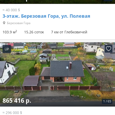
≈ 40 000 $
3-этаж.
Березовая Гора, ул. Полевая
Березовая Гора
2
103.9 м
15.26 соток
7 км от Глебковичей
UP
13 часов назад
865 416 р.
1
/
65
≈ 296 000 $