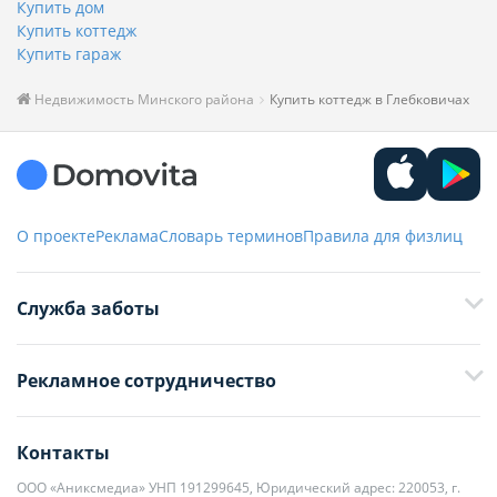
Купить дом
Купить коттедж
Купить гараж
Недвижимость Минского района
Купить коттедж в Глебковичах
О проекте
Реклама
Словарь терминов
Правила для физлиц
Служба заботы
+375 29 376-13-70
Рекламное сотрудничество
+375 33 376-13-70
editor@domovita.by
+375 29 563-15-61 Кристина Филюта
Контакты
kb@domovita.by
+375 29 179-11-28 Владислав Гладченко
ООО «Аниксмедиа» УНП 191299645, Юридический адрес: 220053, г.
Мы принимаем звонки и отвечаем на письма в будние дни с 9:00 до