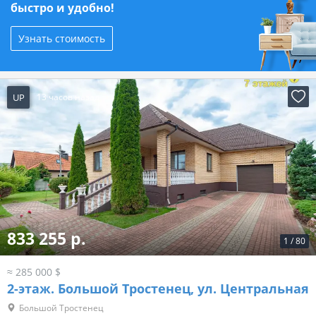
быстро и удобно!
Узнать стоимость
UP
13 часов назад
833 255 р.
1
/
80
≈ 285 000 $
2-этаж.
Большой Тростенец, ул. Центральная
Большой Тростенец