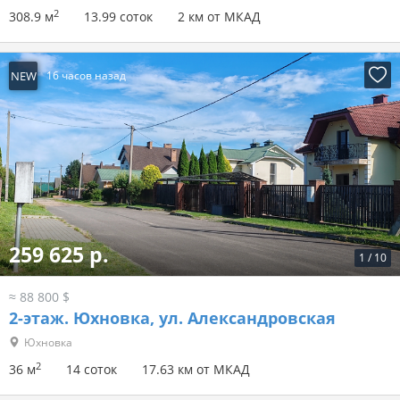
2
308.9 м
13.99 соток
2 км от МКАД
NEW
16 часов назад
259 625 р.
1
/
10
≈ 88 800 $
2-этаж.
Юхновка, ул. Александровская
Юхновка
2
36 м
14 соток
17.63 км от МКАД