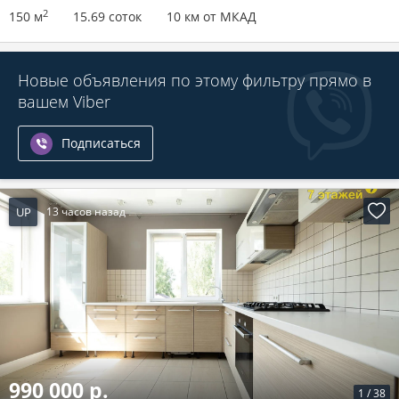
2
150 м
15.69 соток
10 км от МКАД
Новые объявления по этому фильтру прямо в
вашем Viber
Подписаться
UP
13 часов назад
990 000 р.
1
/
38