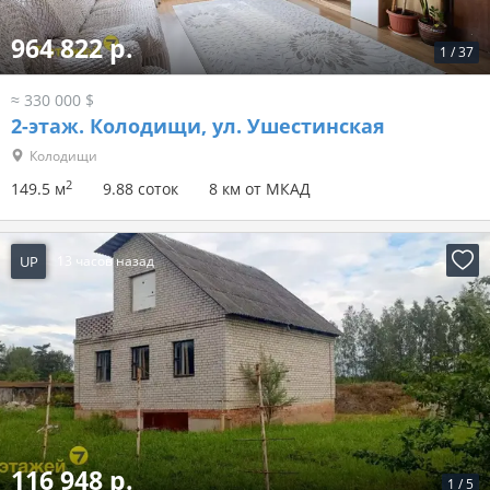
964 822 р.
1
/
37
≈ 330 000 $
2-этаж.
Колодищи, ул. Ушестинская
Колодищи
2
149.5 м
9.88 соток
8 км от МКАД
UP
13 часов назад
116 948 р.
1
/
5