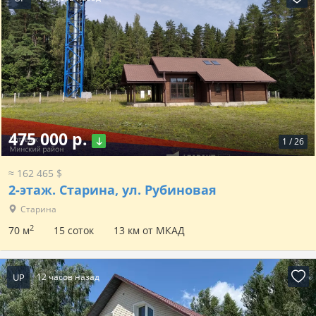
475 000 р.
1
/
26
≈ 162 465 $
2-этаж.
Старина, ул. Рубиновая
Старина
2
70 м
15 соток
13 км от МКАД
UP
12 часов назад