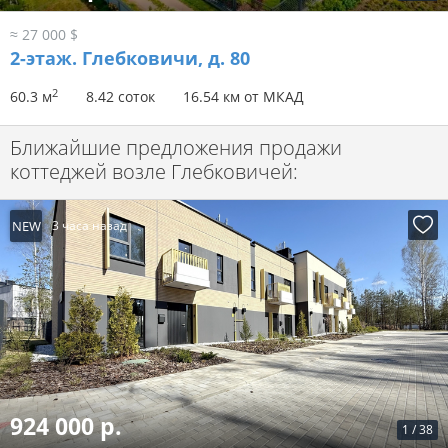
≈ 27 000 $
2-этаж.
Глебковичи, д. 80
2
60.3 м
8.42 соток
16.54 км от МКАД
Ближайшие предложения продажи
коттеджей возле Глебковичей:
NEW
3 часа назад
924 000 р.
1
/
38