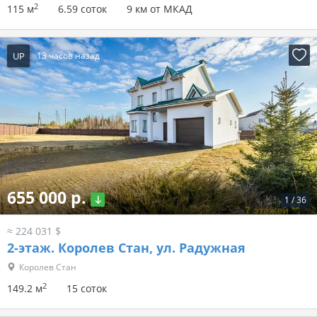
2
115 м
6.59 соток
9 км от МКАД
UP
13 часов назад
655 000 р.
1
/
36
≈ 224 031 $
2-этаж.
Королев Стан, ул. Радужная
Королев Стан
2
149.2 м
15 соток