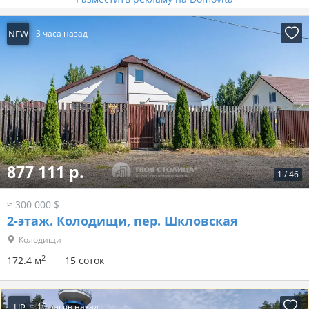
NEW
3 часа назад
877 111 р.
1
/
46
≈ 300 000 $
2-этаж.
Колодищи, пер. Шкловская
Колодищи
2
172.4 м
15 соток
UP
10 часов назад