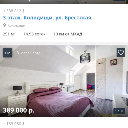
≈ 338 612 $
3-этаж.
Колодищи, ул. Брестская
Колодищи
2
251 м
14.93 соток
10 км от МКАД
UP
13 часов назад
389 000 р.
1
/
31
≈ 133 050 $