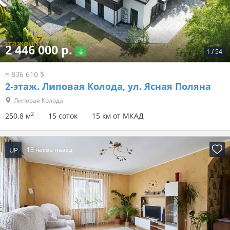
2 446 000 р.
1
/
54
≈ 836 610 $
2-этаж.
Липовая Колода, ул. Ясная Поляна
Липовая Колода
2
250.8 м
15 соток
15 км от МКАД
UP
13 часов назад