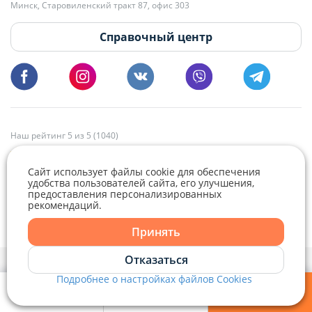
Минск, Старовиленский тракт 87, офис 303
18:00.
vg@domovita.by
Справочный центр
Пишите и звоните нам в будние дни с 8:00 до 20:00.
Наш рейтинг 5 из 5 (1040)
Сайт использует файлы cookie для обеспечения
удобства пользователей сайта, его улучшения,
предоставления персонализированных
рекомендаций.
Telegram
Viber
Принять
Telegram
Отказаться
Политика конфиденциальности,
Политика обработки файлов cookie
и
Выбор настроек Cookie
Подробнее о настройках файлов Cookies
Viber
© 2015 - 2026, Domovita.by. Копирование материалов допускается
только при наличии активной ссылки.
Мои фильтры
Избранное
Войти