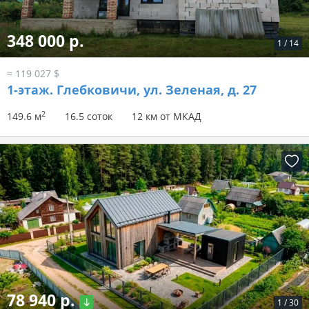
348 000 р.
1
/
14
≈ 119 027 $
1-этаж.
Глебковичи, ул. Зеленая, д. 27
2
149.6 м
16.5 соток
12 км от МКАД
78 940 р.
1
/
30