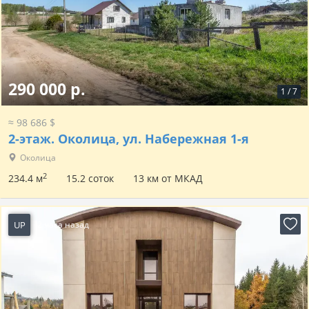
290 000 р.
1
/
7
≈ 98 686 $
2-этаж.
Околица, ул. Набережная 1-я
Околица
2
234.4 м
15.2 соток
13 км от МКАД
UP
2 часа назад