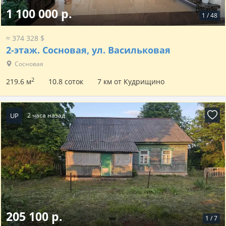
1 100 000 р.
1
/
48
≈ 374 328 $
2-этаж.
Сосновая, ул. Васильковая
Сосновая
2
219.6 м
10.8 соток
7 км от Кудрищино
UP
2 часа назад
205 100 р.
1
/
7