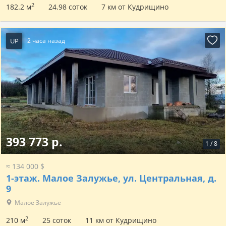
2
182.2 м
24.98 соток
7 км от Кудрищино
UP
2 часа назад
393 773 р.
1
/
8
≈ 134 000 $
1-этаж.
Малое Залужье, ул. Центральная, д.
9
Малое Залужье
2
210 м
25 соток
11 км от Кудрищино