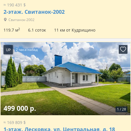
≈ 190 431 $
2-этаж.
Свитанок-2002
Свитанок-2002
2
119.7 м
6.1 соток
11 км от Кудрищино
UP
2 часа назад
499 000 р.
1
/
28
≈ 169 809 $
1-этаж.
Лесковка, ул. Центральная, д. 18