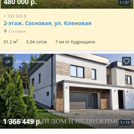
480 000 р.
1
/
37
≈ 163 343 $
2-этаж.
Сосновая, ул. Кленовая
Сосновая
2
91.2 м
5.04 соток
7 км от Кудрищино
UP
23 минуты назад
1 366 449 р.
1
/
13