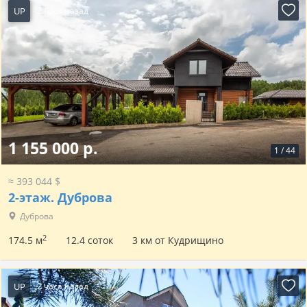
UP
2 часа назад
1 155 000 р.
1
/
44
≈ 393 044 $
2-этаж.
Дуброва
Дуброва
2
174.5 м
12.4 соток
3 км от Кудрищино
UP
2 часа назад