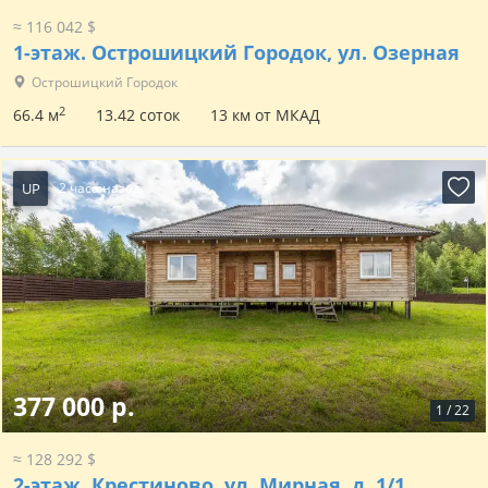
≈ 116 042 $
1-этаж.
Острошицкий Городок, ул. Озерная
Острошицкий Городок
2
66.4 м
13.42 соток
13 км от МКАД
UP
2 часа назад
377 000 р.
1
/
22
≈ 128 292 $
2-этаж.
Крестиново, ул. Мирная, д. 1/1