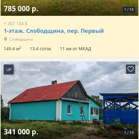
785 000 р.
1
/
16
≈ 267 134 $
1-этаж.
Слободщина, пер. Первый
Слободщина
2
149.4 м
13.4 соток
11 км от МКАД
UP
2 часа назад
341 000 р.
1
/
19