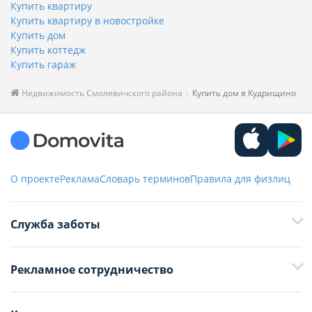
Купить квартиру
Купить квартиру в новостройке
Купить дом
Купить коттедж
Купить гараж
Недвижимость Смолевичского района
Купить дом в Кудрищино
О проекте
Реклама
Словарь терминов
Правила для физлиц
Служба заботы
+375 29 376-13-70
Рекламное сотрудничество
+375 33 376-13-70
editor@domovita.by
+375 29 563-15-61 Кристина Филюта