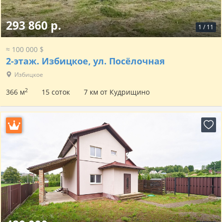
293 860 р.
1
/
11
≈ 100 000 $
2-этаж.
Избицкое, ул. Посёлочная
Избицкое
2
366 м
15 соток
7 км от Кудрищино