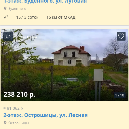
1-этаж.
Буденного, ул. Луговая
Буденного
2
м
15.13 соток
15 км от МКАД
UP
2 часа назад
238 210 р.
1
/
10
≈ 81 062 $
2-этаж.
Острошицы, ул. Лесная
Острошицы