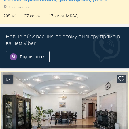
Крестиново
2
205 м
27 соток
17 км от МКАД
Новые объявления по этому фильтру прямо в
вашем Viber
Подписаться
UP
2 часа назад