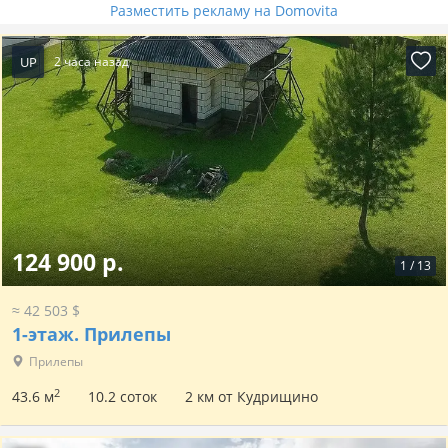
Разместить рекламу на Domovita
UP
2 часа назад
124 900 р.
1
/
13
≈ 42 503 $
1-этаж.
Прилепы
Прилепы
2
43.6 м
10.2 соток
2 км от Кудрищино