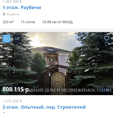
≈ 465 000 $
1-этаж.
Раубичи
Раубичи
2
320 м
15 соток
18.88 км от МКАД
UP
23 минуты назад
808 115 р.
1
/
30
≈ 275 000 $
2-этаж.
Опытный, пер. Строителей