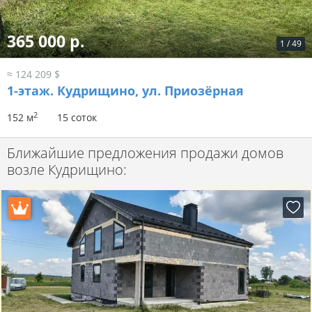
365 000 р.
1
/
49
≈ 124 209 $
1-этаж.
Кудрищино, ул. Приозёрная
2
152 м
15 соток
Ближайшие предложения продажи домов
возле Кудрищино: