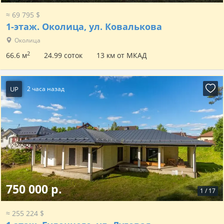
≈ 69 795 $
1-этаж.
Околица, ул. Ковалькова
Околица
2
66.6 м
24.99 соток
13 км от МКАД
UP
2 часа назад
750 000 р.
1
/
17
≈ 255 224 $