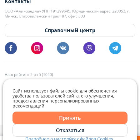
Контакты
kb@domovita.by
+375 29 179-11-28 Владислав Гладченко
ООО «Аниксмедиа» УНП 191299645, Юридический адрес: 220053, г.
Мы принимаем звонки и отвечаем на письма в будние дни с 9:00 до
Минск, Старовиленский тракт 87, офис 303
18:00.
vg@domovita.by
Справочный центр
Пишите и звоните нам в будние дни с 8:00 до 20:00.
Наш рейтинг 5 из 5 (1040)
Сайт использует файлы cookie для обеспечения
удобства пользователей сайта, его улучшения,
предоставления персонализированных
рекомендаций.
Telegram
Viber
Принять
Telegram
Отказаться
Политика конфиденциальности,
Политика обработки файлов cookie
и
Выбор настроек Cookie
Подробнее о настройках файлов Cookies