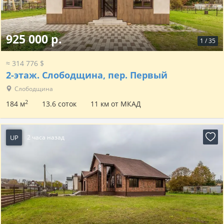
925 000 р.
1
/
35
≈ 314 776 $
2-этаж.
Слободщина, пер. Первый
Слободщина
2
184 м
13.6 соток
11 км от МКАД
UP
2 часа назад