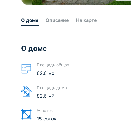
О доме
Описание
На карте
О доме
Площадь общая
82.6
м
2
Площадь дома
82.6
м
2
Участок
15 соток