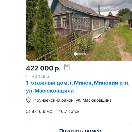
422 000
р.
≈
143 128
$
1-этажный дом, г. Минск, Минский р-н,
ул. Масюковщина
Фрунзенский район
,
ул. Масюковщина
51.8
16.6
м
10.7 соток
2
Показать номер