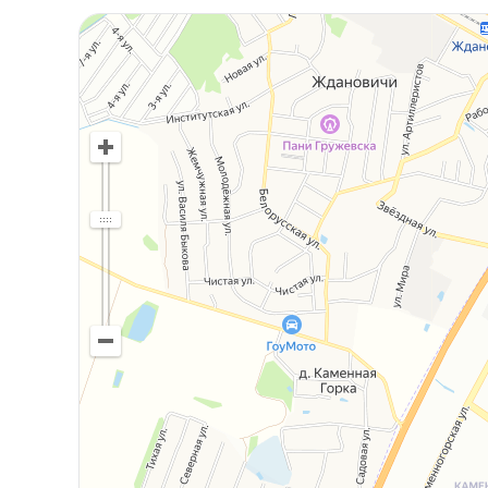
❣️
Мы с радостью окажем полную поддержку н
дома, включая продажу вашей текущей недв
варианта специально для вас!
☎️
Звоните в любое удобное для Вас время. 2