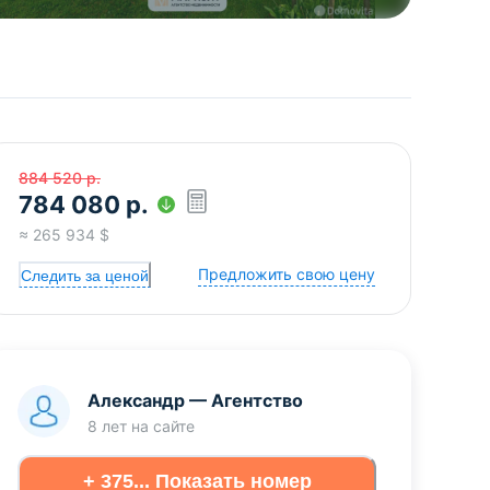
884 520
р.
784 080
р.
≈
265 934
$
Предложить свою цену
Следить за ценой
Александр
—
Агентство
8 лет
на сайте
+ 375... Показать номер