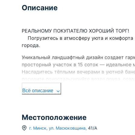
Описание
РЕАЛЬНОМУ ПОКУПА
Погрузитесь в атмосферу уюта и комфорта в
города.
Уникальный ландшафтный дизайн создает гар
просторный участок в 15 соток — идеальное м
Насладитесь тёплыми вечерами в уютной бане
посидите поностальгируйте возле пруда, созд
Отличная транспортная доступность — всего 
Всё описание
идеальным выбором для тех, кто ценит сочет
Не упустите шанс стать хозяином этого уник
Местоположение
Будьте уверены, что покупаете Вы действи
г.
Минск
,
ул. Масюковщина
,
41/А
❣️
Звоните и записывайтесь на удобный Вам де