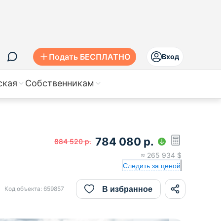
Подать БЕСПЛАТНО
Вход
ская
Собственникам
784 080
р.
884 520
р.
≈
265 934
$
Следить за ценой
В избранное
Код объекта:
659857