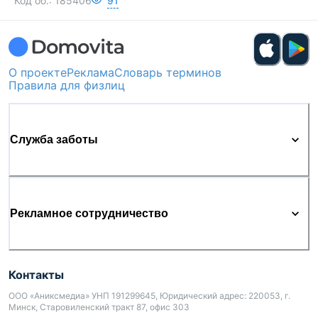
Код об.:
185406
91
О проекте
Реклама
Словарь терминов
Правила для физлиц
Служба заботы
Рекламное сотрудничество
Контакты
ООО «Аниксмедиа» УНП 191299645, Юридический адрес: 220053, г.
Минск, Старовиленский тракт 87, офис 303