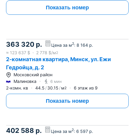
Показать номер
363 320
р.
2
Цена за м
:
8 164
р.
≈
123 637
$
2 778
$/м
2
2-комнатная квартира, Минск, ул. Ежи
Гедройца, д. 2
Московский район
Малиновка
6 мин
2-комн. кв
44.5
30.15
м
6
этаж из
9
2
Показать номер
402 588
р.
2
Цена за м
:
6 597
р.