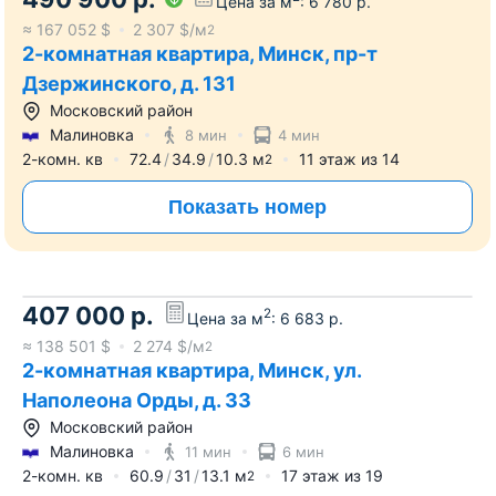
Цена за м
:
6 780
р.
≈
167 052
$
2 307
$/м
2
2-комнатная квартира, Минск, пр-т
Дзержинского, д. 131
Московский район
Малиновка
8 мин
4 мин
2-комн. кв
72.4
34.9
10.3
м
11
этаж из
14
2
Показать номер
407 000
р.
2
Цена за м
:
6 683
р.
≈
138 501
$
2 274
$/м
2
2-комнатная квартира, Минск, ул.
Наполеона Орды, д. 33
Московский район
Малиновка
11 мин
6 мин
2-комн. кв
60.9
31
13.1
м
17
этаж из
19
2