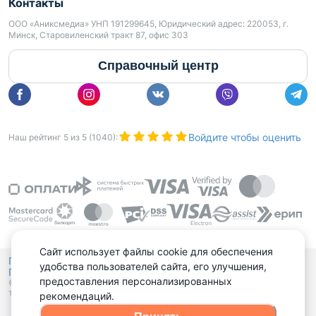
Контакты
ООО «Аниксмедиа» УНП 191299645, Юридический адрес: 220053, г.
Минск, Старовиленский тракт 87, офис 303
Справочный центр
Войдите чтобы оценить
Наш рейтинг
5
из
5
(
1040
):
Сайт использует файлы cookie для обеспечения
Политика конфиденциальности,
удобства пользователей сайта, его улучшения,
Политика обработки файлов куки
Выбор настроек Cookies
и
предоставления персонализированных
© 2015 - 2026, Domovita.by. Копирование материалов допускается
только при наличии активной ссылки.
рекомендаций.