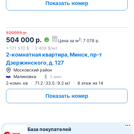
Показать номер
520955
р.
504 000
р.
2
Цена за м
:
7 078
р.
≈
171 510
$
2 409
$/м
2
2-комнатная квартира, Минск, пр-т
Дзержинского, д. 127
Московский район
Малиновка
5 мин
2-комн. кв
71.2
33.5
9.2
м
8
этаж из
14
2
Показать номер
База покупателей