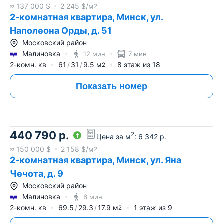
≈
137 000
$
2 245
$/м
2
2-комнатная квартира, Минск, ул.
Наполеона Орды, д. 51
Московский район
Малиновка
12 мин
7 мин
2-комн. кв
61
31
9.5
м
8
этаж из
18
2
Показать номер
440 790
р.
2
Цена за м
:
6 342
р.
≈
150 000
$
2 158
$/м
2
2-комнатная квартира, Минск, ул. Яна
Чечота, д. 9
Московский район
Малиновка
6 мин
2-комн. кв
69.5
29.3
17.9
м
1
этаж из
9
2