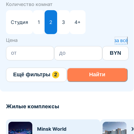
Количество комнат
Студия
1
2
3
4+
Цена
за всё
BYN
Ещё фильтры
2
Найти
Жилые комплексы
Minsk World