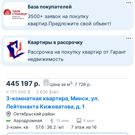
База покупателей
3500+ заявок на покупку
квартир.Предложите свой объект!
Квартиры в рассрочку
Рассрочка на покупку квартир от Гарант
недвижимость
445 197
р.
2
Цена за м
:
7 728
р.
≈
151 500
$
2 630
$/м
2
3-комнатная квартира, Минск, ул.
Лейтенанта Кижеватова, д. 1
Октябрьский район
Аэродромная
15 мин
8 мин
3-комн. кв
57.6
36.2
м
7
этаж из
16
2