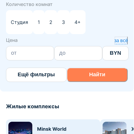
Количество комнат
Студия
1
2
3
4+
Цена
за всё
BYN
Ещё фильтры
Найти
Жилые комплексы
Minsk World