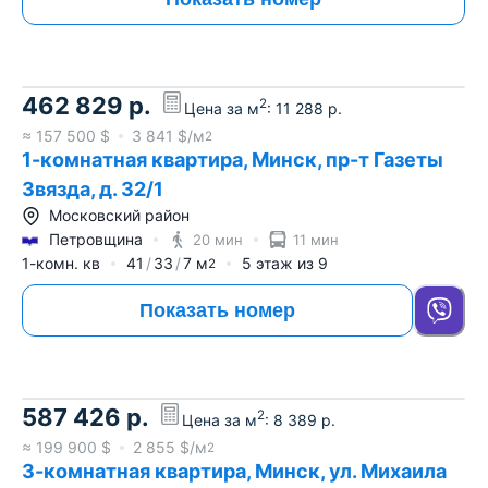
462 829
р.
2
Цена за м
:
11 288
р.
≈
157 500
$
3 841
$/м
2
1-комнатная квартира, Минск, пр-т Газеты
Звязда, д. 32/1
Московский район
Петровщина
20 мин
11 мин
1-комн. кв
41
33
7
м
5
этаж из
9
2
Показать номер
587 426
р.
2
Цена за м
:
8 389
р.
≈
199 900
$
2 855
$/м
2
3-комнатная квартира, Минск, ул. Михаила