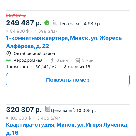
257127
р.
249 487
р.
2
Цена за м
:
4 989
р.
≈
84 900
$
1 698
$/м
2
1-комнатная квартира, Минск, ул. Жореса
Алфёрова, д. 22
Октябрьский район
Аэродромная
8 мин
5 мин
1-комн. кв
50
42
м
8
этаж из
16
2
Показать номер
320 307
р.
2
Цена за м
:
10 008
р.
≈
109 000
$
3 406
$/м
2
Квартира-студия, Минск, ул. Игоря Лученка,
д. 16