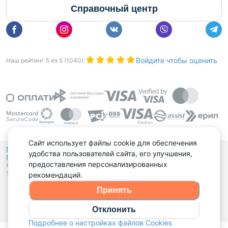
Справочный центр
Войдите чтобы оценить
Наш рейтинг
5
из
5
(
1040
):
Сайт использует файлы cookie для обеспечения
Политика конфиденциальности,
удобства пользователей сайта, его улучшения,
Политика обработки файлов куки
Выбор настроек Cookies
и
предоставления персонализированных
© 2015 - 2026, Domovita.by. Копирование материалов допускается
только при наличии активной ссылки.
рекомендаций.
Принять
Отклонить
Подробнее о настройках файлов Cookies