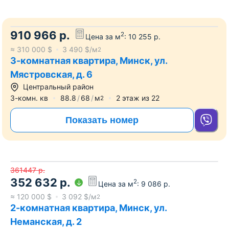
910 966
р.
2
Цена за м
:
10 255
р.
≈
310 000
$
3 490
$/м
2
3-комнатная квартира, Минск, ул.
Мястровская, д. 6
Центральный район
3-комн. кв
88.8
68
м
2
этаж из
22
2
Показать номер
361447
р.
352 632
р.
2
Цена за м
:
9 086
р.
≈
120 000
$
3 092
$/м
2
2-комнатная квартира, Минск, ул.
Неманская, д. 2