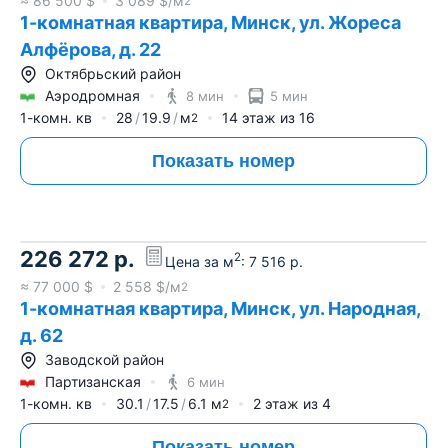
≈
86 500
$
3 089
$/м
2
1-комнатная квартира, Минск, ул. Жореса
Алфёрова, д. 22
Октябрьский район
Аэродромная
8 мин
5 мин
1-комн. кв
28
19.9
м
14
этаж из
16
2
Показать номер
226 272
р.
2
Цена за м
:
7 516
р.
≈
77 000
$
2 558
$/м
2
1-комнатная квартира, Минск, ул. Народная,
д. 62
Заводской район
Партизанская
6 мин
1-комн. кв
30.1
17.5
6.1
м
2
этаж из
4
2
Показать номер