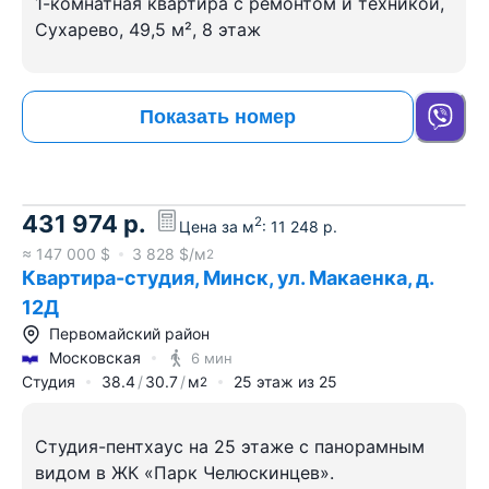
1-комнатная квартира с ремонтом и техникой,
Сухарево, 49,5 м², 8 этаж
Показать номер
431 974
р.
2
Цена за м
:
11 248
р.
≈
147 000
$
3 828
$/м
2
Квартира-студия, Минск, ул. Макаенка, д.
12Д
Первомайский район
Московская
6 мин
Студия
38.4
30.7
м
25
этаж из
25
2
Студия-пентхаус на 25 этаже с панорамным
видом в ЖК «Парк Челюскинцев».