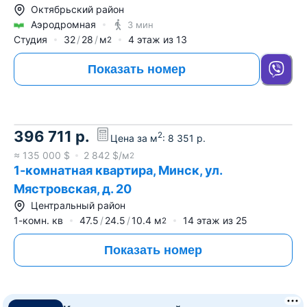
Октябрьский район
Аэродромная
3 мин
Студия
32
28
м
4
этаж из
13
2
Показать номер
396 711
р.
2
Цена за м
:
8 351
р.
≈
135 000
$
2 842
$/м
2
1-комнатная квартира, Минск, ул.
Мястровская, д. 20
Центральный район
1-комн. кв
47.5
24.5
10.4
м
14
этаж из
25
2
Показать номер