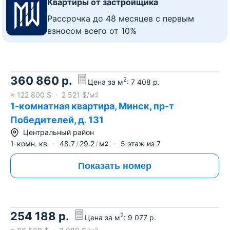
Квартиры от застройщика
Рассрочка до 48 месяцев с первым
взносом всего от 10%
360 860
р.
2
Цена за м
:
7 408
р.
≈
122 800
$
2 521
$/м
2
1-комнатная квартира, Минск, пр-т
Победителей, д. 131
Центральный район
1-комн. кв
48.7
29.2
м
5
этаж из
7
2
Показать номер
254 188
р.
2
Цена за м
:
9 077
р.