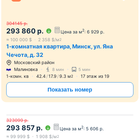
304145
р.
293 860
р.
2
Цена за м
:
6 929
р.
≈
100 000
$
2 358
$/м
2
1-комнатная квартира, Минск, ул. Яна
Чечота, д. 32
Московский район
Малиновка
8 мин
5 мин
1-комн. кв
42.4
17.9
9.3
м
17
этаж из
19
2
Показать номер
323099
р.
293 857
р.
2
Цена за м
:
5 606
р.
≈
99 999
$
1 908
$/м
2