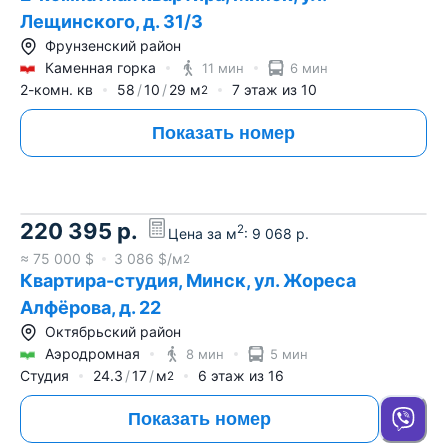
Лещинского, д. 31/3
Фрунзенский район
Каменная горка
11 мин
6 мин
2-комн. кв
58
10
29
м
7
этаж из
10
2
Показать номер
220 395
р.
2
Цена за м
:
9 068
р.
≈
75 000
$
3 086
$/м
2
Квартира-студия, Минск, ул. Жореса
Алфёрова, д. 22
Октябрьский район
Аэродромная
8 мин
5 мин
Студия
24.3
17
м
6
этаж из
16
2
Показать номер