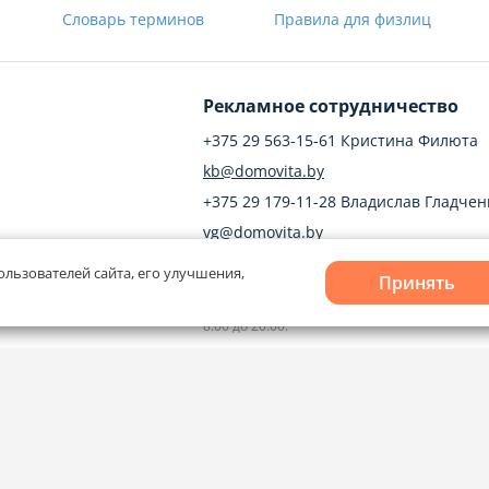
Словарь терминов
Правила для физлиц
Рекламное сотрудничество
+375 29 563-15-61 Кристина Филюта
kb@domovita.by
+375 29 179-11-28 Владислав Гладчен
vg@domovita.by
ользователей сайта, его улучшения,
твечаем на
Принять
до 18:00.
Пишите и звоните нам в будние дни с
8:00 до 20:00.