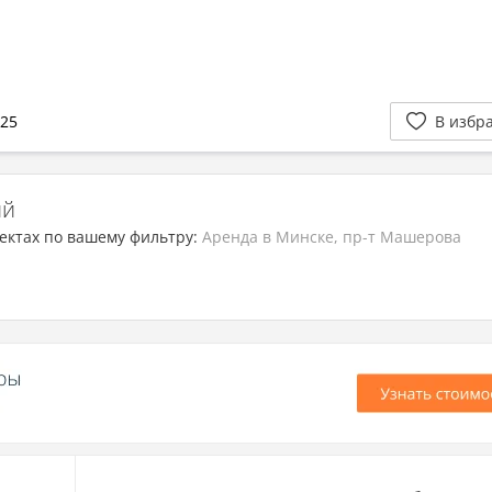
025
В избр
ий
ектах по вашему фильтру:
Аренда в Минске, пр-т Машерова