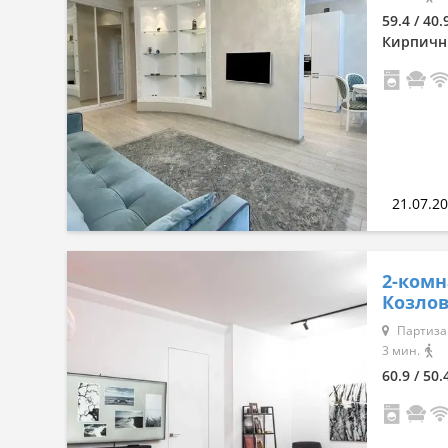
59.4 / 40.
Кирпич
21.07.2
2-комн
Козлова
Партиза
3 мин.
60.9 / 50