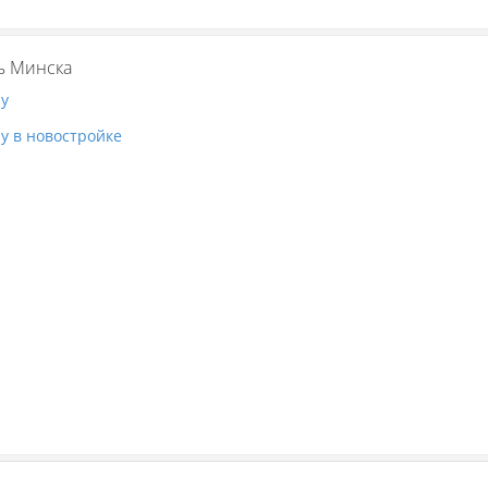
ь Минска
ру
у в новостройке