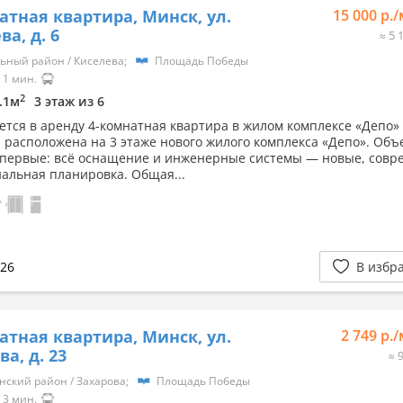
Viber
атная квартира, Минск, ул.
15 000 р.
а, д. 6
≈ 5 
ьный район / Киселева;
Площадь Победы
1 мин.
2
9.1м
3 этаж из 6
ется в аренду 4-комнатная квартира в жилом комплексе «Депо»
 расположена на 3 этаже нового жилого комплекса «Депо». Объ
впервые: всё оснащение и инженерные системы — новые, совр
альная планировка. Общая...
026
В избр
атная квартира, Минск, ул.
2 749 р.
а, д. 23
≈ 
нский район / Захарова;
Площадь Победы
3 мин.