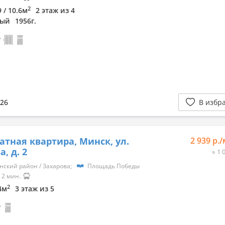
2
9 / 10.6м
2 этаж из 4
ный
1956г.
026
В избр
атная квартира, Минск, ул.
2 939 р.
, д. 2
≈ 1 
нский район / Захарова;
Площадь Победы
2 мин.
2
.4м
3 этаж из 5