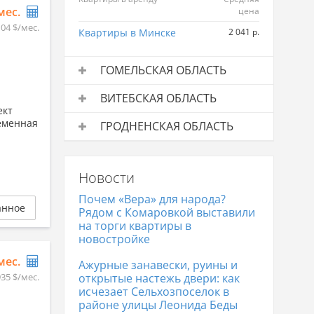
/мес.
цена
104 $/мес.
Квартиры в Минске
2 041 р.
ГОМЕЛЬСКАЯ ОБЛАСТЬ
Квартиры в аренду
Средняя
ВИТЕБСКАЯ ОБЛАСТЬ
цена
ект
Квартиры в аренду
Средняя
еменная
Квартиры в Гомеле
994 р.
ГРОДНЕНСКАЯ ОБЛАСТЬ
цена
Квартиры в аренду
Средняя
Квартиры в Витебске
797 р.
цена
Новости
Квартиры в Гродно
842 р.
Почем «Вера» для народа?
анное
Рядом с Комаровкой выставили
на торги квартиры в
новостройке
/мес.
Ажурные занавески, руины и
935 $/мес.
открытые настежь двери: как
исчезает Сельхозпоселок в
районе улицы Леонида Беды