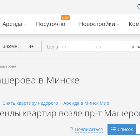
Аренда
Посуточно
Новостройки
Ком
3-комн.
4+
от
до
р. з
Цена
Машерова
ашерова в Минске
Снять квартиру недорого
Аренда в Минск Мир
нды квартир возле пр-т Машеро
Telegram
Подписаться
Список