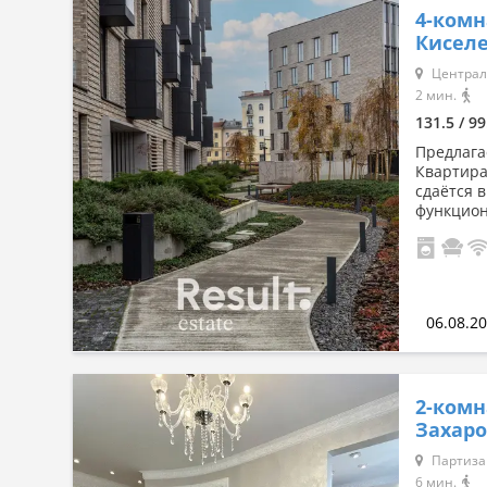
4-комн
Киселев
Сначала дешевые
Централ
Сначала дорогие
2 мин.
131.5 / 9
По комнатности: большая →
Предлага
Квартира
малая
сдаётся 
функцион
По комнатности: малая →
большая
По площади: большая → малая
06.08.2
По площади: малая → большая
2-комн
Захаров
Партиза
6 мин.