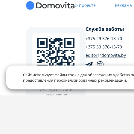
О проекте
Реклама
Служба заботы
+375 29 376-13-70
+375 33 376-13-70
editor@domovita.by
Сайт использует файлы cookie для обеспечения удобства п
Мы принимаем звонки и о
предоставления персонализированных рекомендаций.
письма в будние дни с 9:00 
Наведите камеру на
QR-код и скачайте
приложение
Наш рейтинг 5 из 5 (1040)