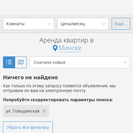
Комнаты
Цена/месяц
Еще...
Ваш город -
г. Минск
?
Аренда квартир в
1-комн.
2-комн.
3-комн.
4+
от
до
Минске
Да
Выбрать город
Показать объявления
р. за всё
Сначала новые
Ничего не найдено
Показать объявления
Как только по этому запросу появятся объявления, мы
отправим их вам на электронную почту
Попробуйте скорректировать параметры поиска:
ул. Гольшанская
Убрать все фильтры