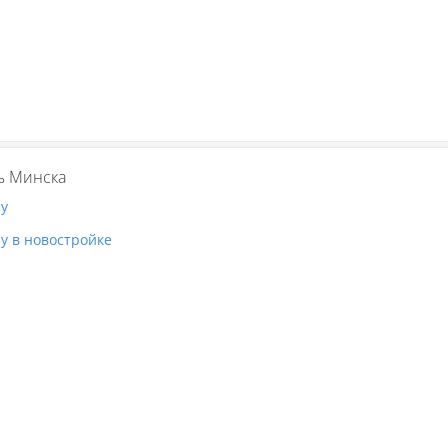
ь Минска
ру
у в новостройке