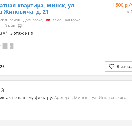
Viber
атная квартира, Минск, ул.
1 500 р.
 Жиновича, д. 21
≈ 
ский район / Домбровка;
Каменная горка
13 мин.
2
13м
3 этаж из 9
026
В избр
ий
ектах по вашему фильтру:
Аренда в Минске, ул. Игнатовского