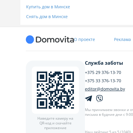
Купить дом в Минске
Снять дом в Минске
О проекте
Реклама
Служба заботы
+375 29 376-13-70
+375 33 376-13-70
editor@domovita.by
Мы принимаем звонки и о
письма в будние дни с 9:00 
Наведите камеру на
QR-код и скачайте
приложение
Наш рейтинг 5 из 5 (1040)