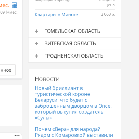
/мес.
цена
509 $/мес.
Квартиры в Минске
2 063 р.
ГОМЕЛЬСКАЯ ОБЛАСТЬ
Квартиры в аренду
Средняя
ВИТЕБСКАЯ ОБЛАСТЬ
цена
Квартиры в аренду
Средняя
Квартиры в Гомеле
990 р.
ГРОДНЕНСКАЯ ОБЛАСТЬ
цена
Квартиры в аренду
Средняя
Квартиры в Витебске
797 р.
анное
цена
Новости
Квартиры в Гродно
843 р.
Новый бриллиант в
туристической короне
Беларуси: что будет с
заброшенным дворцом в Опсе,
который выкупил создатель
«Сулы»
Почем «Вера» для народа?
Рядом с Комаровкой выставили