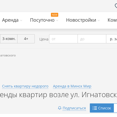
Аренда
Посуточно
Новостройки
Ком
3-комн.
4+
от
до
р. з
Цена
натовского
Снять квартиру недорого
Аренда в Минск Мир
ды квартир возле ул. Игнатовск
Telegram
Подписаться
Список