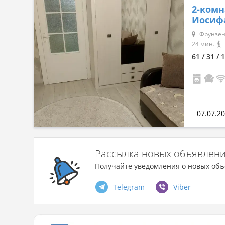
2-комн
Иосифа
Сначала дешевые
Фрунзен
Сначала дорогие
24 мин.
61 / 31 / 
По комнатности: большая →
малая
По комнатности: малая →
07.07.2
большая
По площади: большая → малая
Рассылка новых объявлен
По площади: малая → большая
Получайте уведомления о новых объ
Telegram
Viber