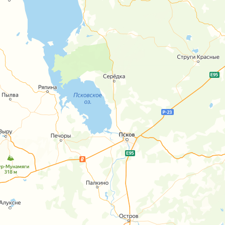
Дом «Эмиратс Волна»
От застройщика
нск Мир
Левада
Северный берег
С евроремо