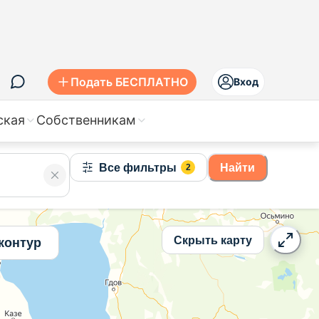
Подать БЕСПЛАТНО
Вход
ская
Собственникам
Все фильтры
Найти
2
Скрыть карту
контур