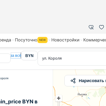
ренда
Посуточно
Новостройки
Коммерче
NEW
за всё
BYN
ул. Короля
Короля
Нарисовать 
in_price BYN в