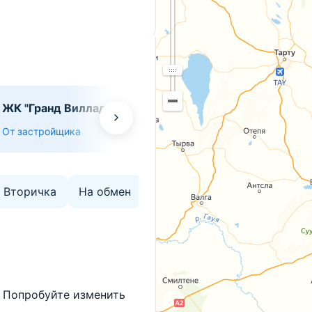
ЖК "Гранд Вилладж"
Дом "Адриатик"
От застройщика
От застройщика
Вторичка
На обмен
Со сниженной ценой
Ми
. Попробуйте изменить