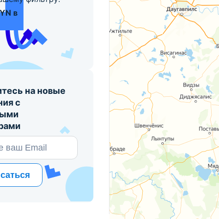
BYN в
тесь на новые
ния с
ными
рами
саться