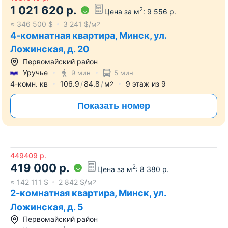
1 021 620
р.
2
Цена за м
:
9 556
р.
≈
346 500
$
3 241
$/м
2
4-комнатная квартира, Минск, ул.
Ложинская, д. 20
Первомайский район
Уручье
9 мин
5 мин
4-комн. кв
106.9
84.8
м
9
этаж из
9
2
Показать номер
449409
р.
419 000
р.
2
Цена за м
:
8 380
р.
≈
142 111
$
2 842
$/м
2
2-комнатная квартира, Минск, ул.
Ложинская, д. 5
Первомайский район