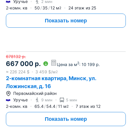
Уручье
2 мин
2-комн. кв
50
35
12
м
24
этаж из
25
2
Показать номер
678132
р.
667 000
р.
2
Цена за м
:
10 199
р.
≈
226 224
$
3 459
$/м
2
2-комнатная квартира, Минск, ул.
Ложинская, д. 16
Первомайский район
Уручье
9 мин
5 мин
2-комн. кв
65.4
54.4
11
м
7
этаж из
12
2
Показать номер