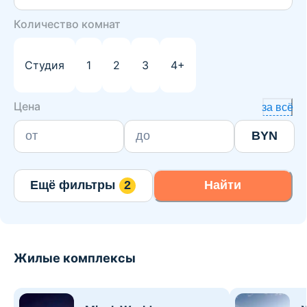
Количество комнат
Студия
1
2
3
4+
Цена
за всё
BYN
Ещё фильтры
2
Найти
Жилые комплексы