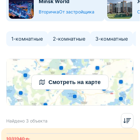
Minsk World
Вторичка
От застройщика
О
1-комнатные
2-комнатные
3-комнатные
Смотреть на карте
Найдено 3 объекта
1031940
р.