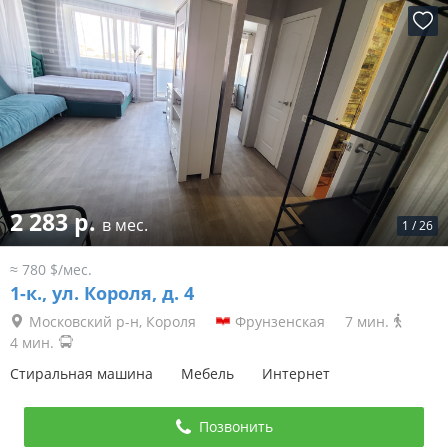
2 283 р.
в мес.
1
/
26
≈ 780 $/мес.
1-к.,
ул. Короля, д. 4
Московский р-н, Короля
Фрунзенская
7 мин.
4 мин.
Стиральная машина
Мебель
Интернет
Позвонить