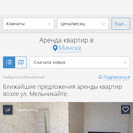
Комнаты
Цена/месяц
Еще...
Ваш город -
г. Минск
?
Аренда квартир в
1-комн.
2-комн.
3-комн.
4+
от
до
Минске
Да
Выбрать город
Показать объявления
р. за всё
Сначала новые
Подписаться
Найдено 0 объявлений
Показать объявления
Ближайшие предложения аренды квартир
возле ул. Мельникайте:
UP
1 день назад