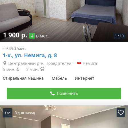
1 900 р.
в мес.
1
/
10
≈ 649 $/мес.
1-к.,
ул. Немига, д. 8
Центральный р-н, Победителей
Немига
5 мин.
3 мин.
Стиральная машина
Мебель
Интернет
Позвонить
UP
3 дня назад