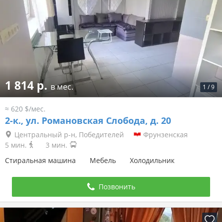
1 814 р.
в мес.
1
/
9
≈ 620 $/мес.
2-к.,
ул. Романовская Слобода, д. 20
Центральный р-н, Победителей
Фрунзенская
5 мин.
3 мин.
Стиральная машина
Мебель
Холодильник
Позвонить