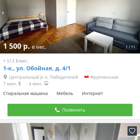
1 500 р.
в мес.
1
/
11
≈ 513 $/мес.
1-к.,
ул. Обойная, д. 4/1
Центральный р-н, Победителей
Фрунзенская
7 мин.
4 мин.
Стиральная машина
Мебель
Интернет
Позвонить