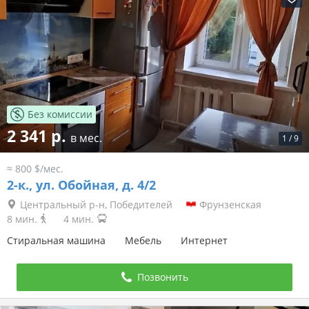
Без комиссии
2 341 р.
в мес.
1
/
9
≈ 800 $/мес.
2-к.,
ул. Обойная, д. 4/2
Центральный р-н, Победителей
Фрунзенская
8 мин.
4 мин.
Стиральная машина
Мебель
Интернет
Позвонить