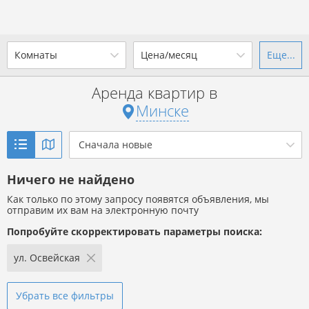
Комнаты
Цена/месяц
Еще...
Ваш город -
г. Минск
?
Аренда квартир в
1-комн.
2-комн.
3-комн.
4+
от
до
Минске
Да
Выбрать город
Показать объявления
р. за всё
Сначала новые
Ничего не найдено
Показать объявления
Как только по этому запросу появятся объявления, мы
отправим их вам на электронную почту
Попробуйте скорректировать параметры поиска:
ул. Освейская
Убрать все фильтры