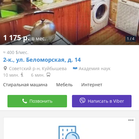
1 175 р.
в мес.
1
/
4
≈ 400 $/мес.
2-к.,
ул. Беломорская, д. 14
Советский р-н, Куйбышева
Академия наук
10 мин.
6 мин.
Стиральная машина
Мебель
Интернет
Позвонить
Написать в Viber