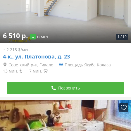
6 510 р.
в мес.
1
/
19
≈ 2 215 $/мес.
4-к.,
ул. Платонова, д. 23
Советский р-н, Гикало
Площадь Якуба Коласа
13 мин.
7 мин.
Позвонить