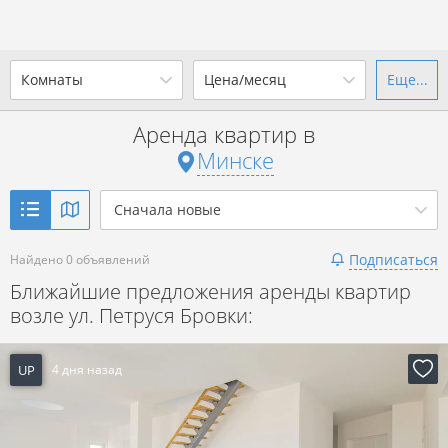
Комнаты
Цена/месяц
Еще...
Ваш город -
г. Минск
?
Аренда квартир в
1-комн.
2-комн.
3-комн.
4+
от
до
Минске
Да
Выбрать город
Показать объявления
р. за всё
Сначала новые
Подписаться
Найдено 0 объявлений
Показать объявления
Ближайшие предложения аренды квартир
возле ул. Петруся Бровки:
UP
4 дня назад