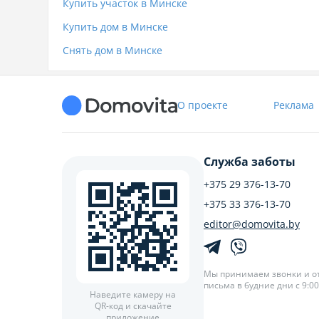
Купить участок в Минске
Купить дом в Минске
Снять дом в Минске
О проекте
Реклама
Служба заботы
+375 29 376-13-70
+375 33 376-13-70
editor@domovita.by
Мы принимаем звонки и о
письма в будние дни с 9:00 
Наведите камеру на
QR-код и скачайте
приложение