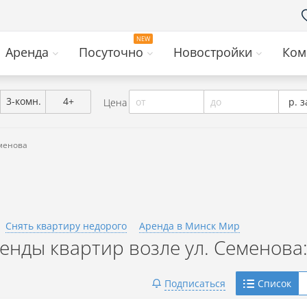
Аренда
Посуточно
Новостройки
Ком
3-комн.
4+
от
до
р. з
Цена
еменова
Снять квартиру недорого
Аренда в Минск Мир
нды квартир возле ул. Семенова
Telegram
Подписаться
Список