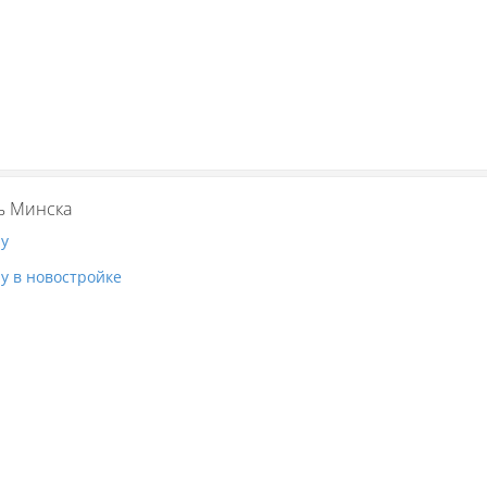
ь Минска
ру
у в новостройке