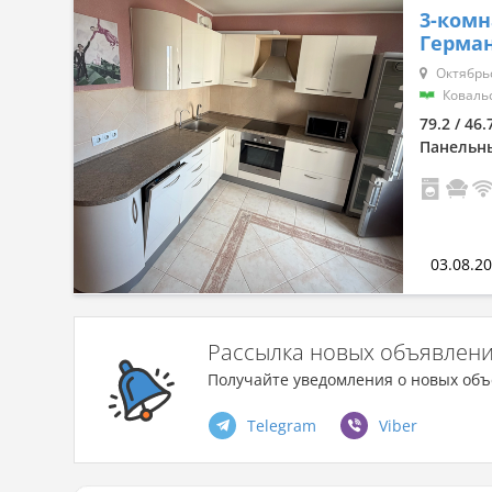
3-комн
Герман
Сначала дешевые
Октябрь
Сначала дорогие
Коваль
79.2 / 46.
По комнатности: большая →
Панельн
малая
По комнатности: малая →
большая
03.08.2
По площади: большая → малая
Рассылка новых объявлен
По площади: малая → большая
Получайте уведомления о новых объ
Telegram
Viber