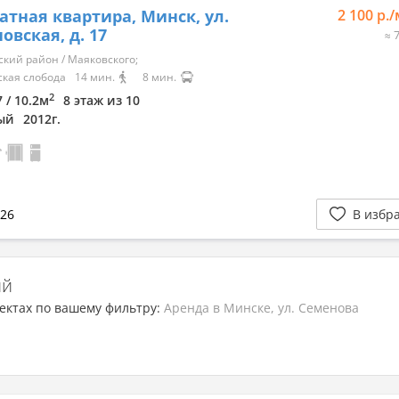
Viber
атная квартира, Минск, ул.
2 100 р.
овская, д. 17
≈ 
ский район / Маяковского;
ская слобода
14 мин.
8 мин.
2
7 / 10.2м
8 этаж из 10
ый
2012г.
026
В избр
ий
ектах по вашему фильтру:
Аренда в Минске, ул. Семенова