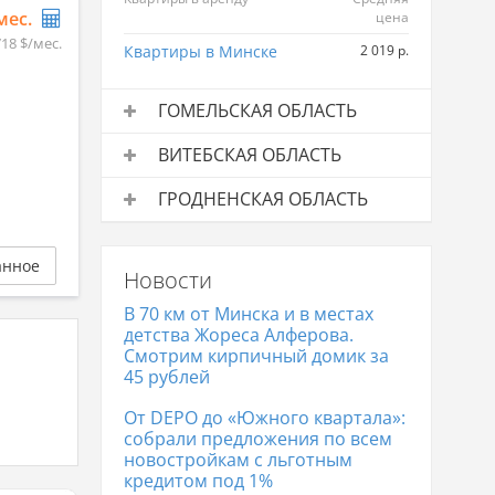
/мес.
цена
718 $/мес.
Квартиры в Минске
2 019 р.
ГОМЕЛЬСКАЯ ОБЛАСТЬ
Квартиры в аренду
Средняя
ВИТЕБСКАЯ ОБЛАСТЬ
цена
Квартиры в аренду
Средняя
Квартиры в Гомеле
992 р.
ГРОДНЕНСКАЯ ОБЛАСТЬ
цена
Квартиры в аренду
Средняя
Квартиры в Витебске
825 р.
цена
анное
Новости
Квартиры в Гродно
841 р.
В 70 км от Минска и в местах
детства Жореса Алферова.
Смотрим кирпичный домик за
45 рублей
От DEPO до «Южного квартала»:
собрали предложения по всем
новостройкам с льготным
кредитом под 1%