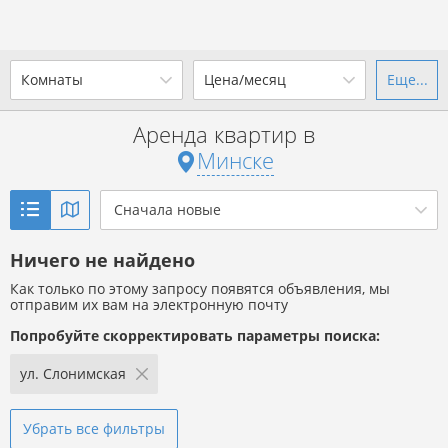
Комнаты
Цена/месяц
Еще...
Ваш город -
г. Минск
?
Аренда квартир в
1-комн.
2-комн.
3-комн.
4+
от
до
Минске
Да
Выбрать город
Показать объявления
р. за всё
Сначала новые
Ничего не найдено
Показать объявления
Как только по этому запросу появятся объявления, мы
отправим их вам на электронную почту
Попробуйте скорректировать параметры поиска:
ул. Слонимская
Убрать все фильтры