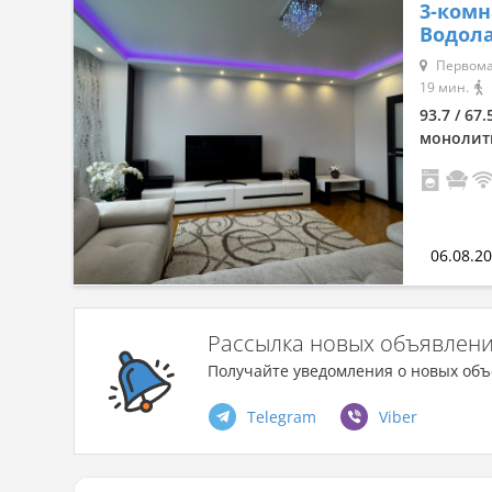
3-комн
Сначала дешевые
Водола
Сначала дорогие
Первома
По комнатности: большая →
19 мин.
малая
93.7 / 67
По комнатности: малая →
монолит
большая
По площади: большая → малая
По площади: малая → большая
06.08.2
Рассылка новых объявлен
Получайте уведомления о новых объ
Telegram
Viber