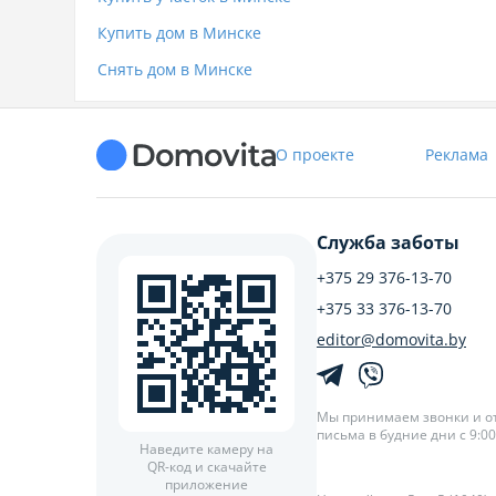
Купить дом в Минске
Снять дом в Минске
О проекте
Реклама
Служба заботы
+375 29 376-13-70
+375 33 376-13-70
editor@domovita.by
Мы принимаем звонки и о
письма в будние дни с 9:00 
Наведите камеру на
QR-код и скачайте
приложение