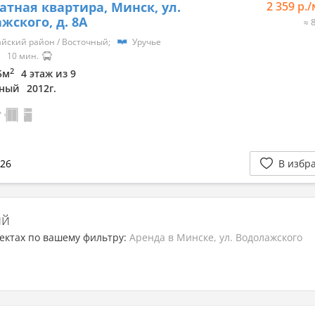
атная квартира, Минск, ул.
2 359 р.
жского, д. 8А
≈ 
йский район / Восточный;
Уручье
10 мин.
2
.5м
4 этаж из 9
ный
2012г.
026
В избр
ий
ектах по вашему фильтру:
Аренда в Минске, ул. Водолажского