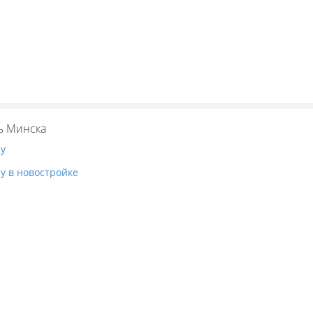
ь Минска
ру
у в новостройке