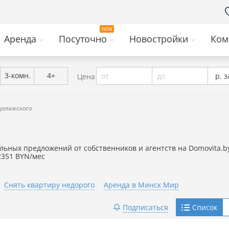
Аренда
Посуточно
Новостройки
Ком
3-комн.
4+
от
до
р. з
Цена
долажского
альных предложений от собственников и агентств на Domovita.b
2351 BYN/мес
Снять квартиру недорого
Аренда в Минск Мир
Telegram
Подписаться
Список
Viber