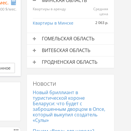
МИНСКАЯ ОБЛАСТЬ
/мес.
800 $/мес.
Квартиры в аренду
Средняя
цена
Квартиры в Минске
2 063 р.
ГОМЕЛЬСКАЯ ОБЛАСТЬ
Квартиры в аренду
Средняя
ВИТЕБСКАЯ ОБЛАСТЬ
цена
Квартиры в аренду
Средняя
Квартиры в Гомеле
990 р.
ГРОДНЕНСКАЯ ОБЛАСТЬ
цена
анное
Квартиры в аренду
Средняя
Квартиры в Витебске
797 р.
цена
Новости
Квартиры в Гродно
843 р.
Новый бриллиант в
туристической короне
Беларуси: что будет с
заброшенным дворцом в Опсе,
который выкупил создатель
«Сулы»