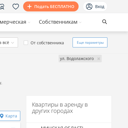
Подать БЕСПЛАТНО
Вход
мерческая
Собственникам
а всё
От собственника
Еще
параметры
ул. Водолажского
y.
Квартиры в аренду в
других городах
Карта