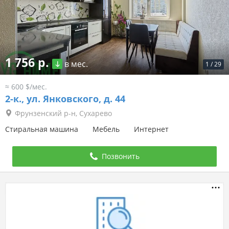
1 756 р.
в мес.
1
/
29
≈ 600 $/мес.
2-к.,
ул. Янковского, д. 44
Фрунзенский р-н, Сухарево
Стиральная машина
Мебель
Интернет
Позвонить