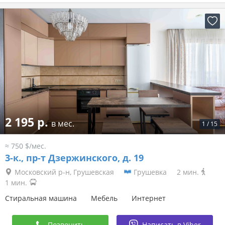
2 195 р.
в мес.
1
/
15
≈ 750 $/мес.
3-к.,
пр-т Дзержинского, д. 19
Московский р-н, Грушевская
Грушевка
2 мин.
1 мин.
Стиральная машина
Мебель
Интернет
Позвонить
Написать в Viber