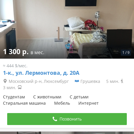
1 300 р.
в мес.
1
/
9
≈ 444 $/мес.
1-к.,
ул. Лермонтова, д. 20А
Московский р-н, Люксембург
Грушевка
5 мин.
3 мин.
Студентам
С животными
С детьми
Стиральная машина
Мебель
Интернет
Позвонить