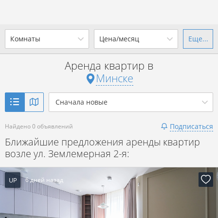
Комнаты
Цена/месяц
Еще...
Ваш город -
г. Минск
?
Аренда квартир в
1-комн.
2-комн.
3-комн.
4+
от
до
Минске
Да
Выбрать город
Показать объявления
р. за всё
Сначала новые
Подписаться
Найдено 0 объявлений
Показать объявления
Ближайшие предложения аренды квартир
возле ул. Землемерная 2-я:
UP
6 дней назад