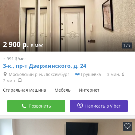
2 900 р.
в мес.
1
/
9
≈ 991 $/мес.
3-к.,
пр-т Дзержинского, д. 24
Московский р-н, Люксембург
Грушевка
3 мин.
2 мин.
Стиральная машина
Мебель
Интернет
Позвонить
Написать в Viber