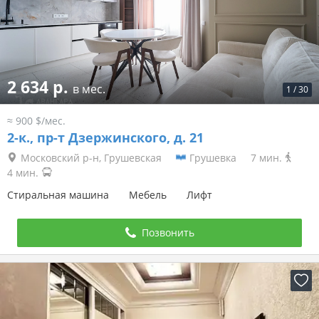
2 634 р.
в мес.
1
/
30
≈ 900 $/мес.
2-к.,
пр-т Дзержинского, д. 21
Московский р-н, Грушевская
Грушевка
7 мин.
4 мин.
Стиральная машина
Мебель
Лифт
Позвонить