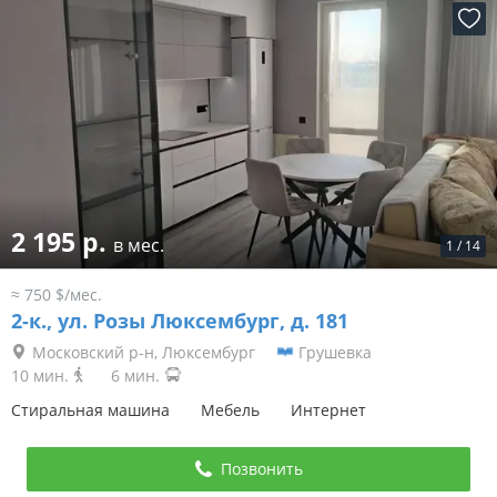
2 195 р.
в мес.
1
/
14
≈ 750 $/мес.
2-к.,
ул. Розы Люксембург, д. 181
Московский р-н, Люксембург
Грушевка
10 мин.
6 мин.
Стиральная машина
Мебель
Интернет
Позвонить