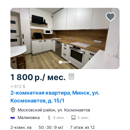
1 800
р.
/ мес.
≈
613
$
2-комнатная квартира, Минск, ул.
Космонавтов, д. 15/1
Московский район
,
ул. Космонавтов
Малиновка
9 мин
5 мин
2-комн. кв
50
30
9
м
7
этаж из
12
2