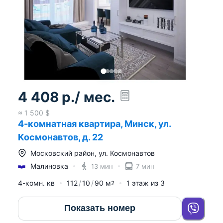
4 408
р.
/ мес.
≈
1 500
$
4-комнатная квартира, Минск, ул.
Космонавтов, д. 22
Московский район
,
ул. Космонавтов
Малиновка
13 мин
7 мин
4-комн. кв
112
10
90
м
1
этаж из
3
2
Показать номер