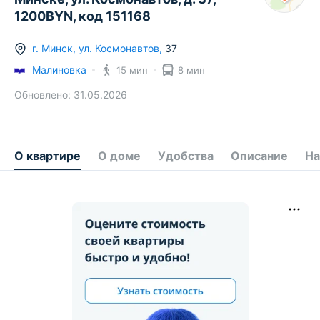
1200BYN, код 151168
г.
Минск
,
ул. Космонавтов
,
37
Малиновка
15 мин
8 мин
Обновлено:
31.05.2026
О квартире
О доме
Удобства
Описание
На