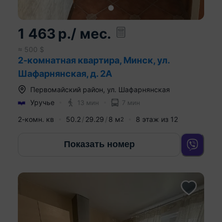
1 463
р.
/ мес.
≈
500
$
2-комнатная квартира, Минск, ул.
Шафарнянская, д. 2А
Первомайский район
,
ул. Шафарнянская
Уручье
13 мин
7 мин
2-комн. кв
50.2
29.29
8
м
8
этаж из
12
2
Показать номер