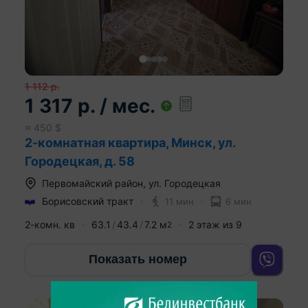
1 112
р.
1 317
р.
/ мес.
≈
450
$
2-комнатная квартира, Минск, ул.
Городецкая, д. 58
Первомайский район
,
ул. Городецкая
Борисовский тракт
11 мин
6 мин
2-комн. кв
63.1
43.4
7.2
м
2
этаж из
9
2
Показать номер