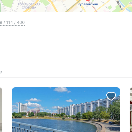
9
/
114
/
400
е