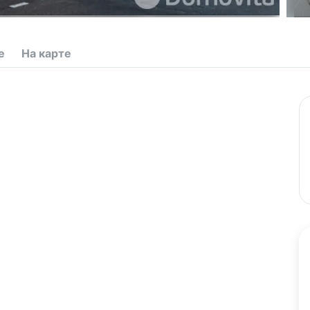
е
На карте