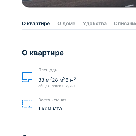
О квартире
О доме
Удобства
Описани
О квартире
Площадь
2
2
2
38
м
28
м
8
м
общая
жилая
кухня
Всего комнат
1 комната