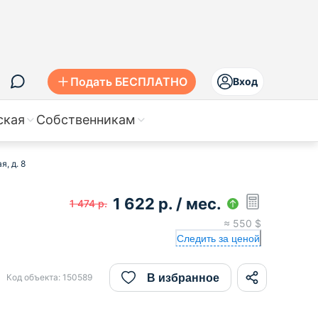
Подать БЕСПЛАТНО
Вход
ская
Собственникам
, д. 8
1 622
р.
/ мес.
1 474
р.
≈
550
$
Следить за ценой
В избранное
Код объекта:
150589