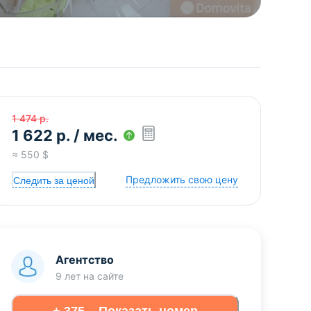
1 474
р.
1 622
р.
/ мес.
≈
550
$
Предложить свою цену
Следить за ценой
Агентство
9 лет
на сайте
+ 375... Показать номер