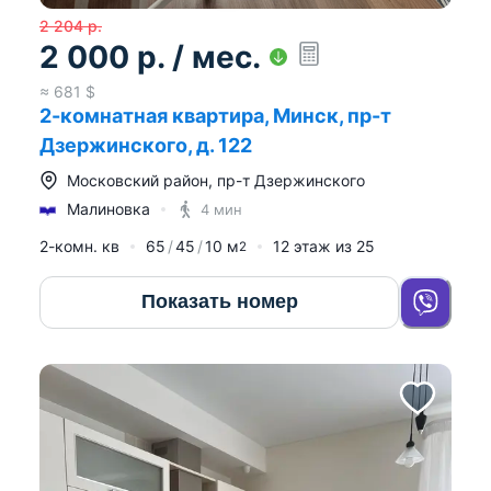
2 204
р.
2 000
р.
/ мес.
≈
681
$
2-комнатная квартира, Минск, пр-т
Дзержинского, д. 122
Московский район
,
пр-т Дзержинского
Малиновка
4 мин
2-комн. кв
65
45
10
м
12
этаж из
25
2
Показать номер