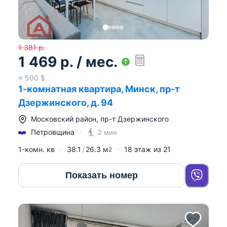
1 381
р.
1 469
р.
/ мес.
≈
500
$
1-комнатная квартира, Минск, пр-т
Дзержинского, д. 94
Московский район
,
пр-т Дзержинского
Петровщина
2 мин
1-комн. кв
38.1
26.3
м
18
этаж из
21
2
Показать номер