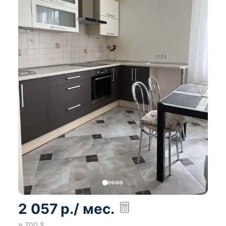
2 057
р.
/ мес.
≈
700
$