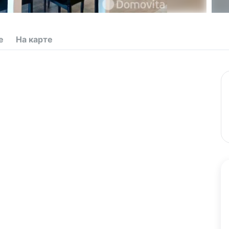
е
На карте