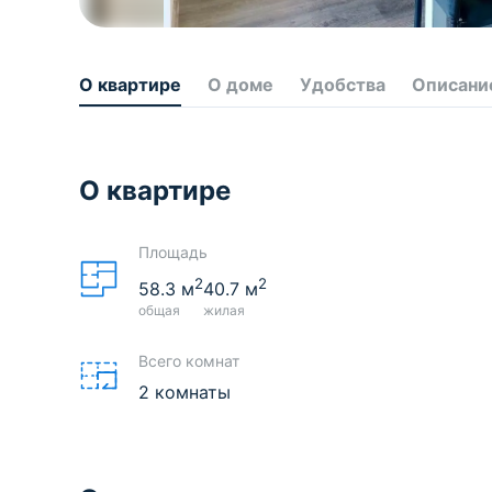
О квартире
О доме
Удобства
Описани
О квартире
Площадь
2
2
58.3
м
40.7
м
общая
жилая
Всего комнат
2 комнаты