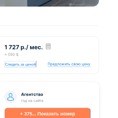
1 727
р.
/ мес.
≈
590
$
Предложить свою цену
Следить за ценой
Агентство
год
на сайте
+ 375... Показать номер