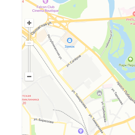
ООО «Орион Недвижимость»
УНП 193609339
Лицензия Министерства Юстиции №02240/436 
Договор № 578/2а от 27.06.2025