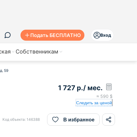
Подать БЕСПЛАТНО
Вход
ская
Собственникам
д. 59
1 727
р.
/ мес.
≈
590
$
Следить за ценой
В избранное
Код объекта:
146388