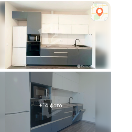
+
14
фото