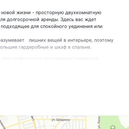
й новой жизни - просторную двухкомнатную
ля долгосрочной аренды. Здесь вас ждет
 подходящее для спокойного уединения или
разумевает лишних вещей в интерьере, поэтому
ольшие гардеробные и шкаф в спальне.
для комфортного проживания (телевизор,
каф, варочная панель, вытяжка, посудомоечная
ом месте и соединяет в себе комфортное
рода.
 необходимую дополнительную информацию.