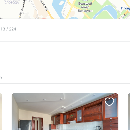
13
/
224
е