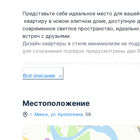
Представьте себе идеальное место для ваше
квартиру в новом элитном доме, доступную д
современное светлое пространство, идеально
встреч с друзьями.
Дизайн квартиры в стиле минимализм не под
для сохранения порядок предусмотрены две б
Квартира укомплектована всем необходимым 
холодильник, микроволновая печь, духовой ш
Всё описание
машина, стиральная машина)
Квартира располагается в максимально удачн
проживание и доступность в любую точку го
Местоположение
Напишите нам в удобный для Вас мессенджер:
г.
Минск
,
ул. Кропоткина
,
59
Viber | Telegram | WhatsApp
Ответим на Ваши вопросы, предоставим всю