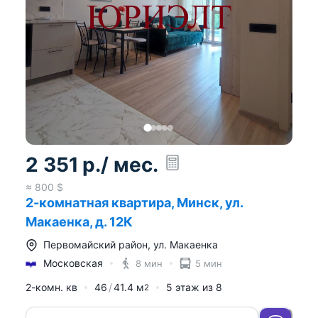
2 351
р.
/ мес.
≈
800
$
2-комнатная квартира, Минск, ул.
Макаенка, д. 12К
Первомайский район
,
ул. Макаенка
Московская
8 мин
5 мин
2-комн. кв
46
41.4
м
5
этаж из
8
2