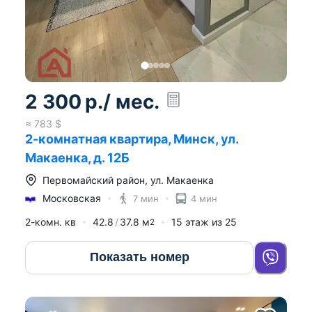
2 300
р.
/ мес.
≈
783
$
2-комнатная квартира, Минск, ул.
Макаенка, д. 12Б
Первомайский район
,
ул. Макаенка
Московская
7 мин
4 мин
2-комн. кв
42.8
37.8
м
15
этаж из
25
2
Показать номер