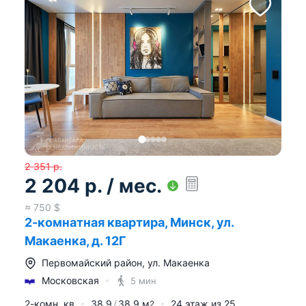
2 351
р.
2 204
р.
/ мес.
≈
750
$
2-комнатная квартира, Минск, ул.
Макаенка, д. 12Г
Первомайский район
,
ул. Макаенка
Московская
5 мин
2-комн. кв
38.9
38.9
м
24
этаж из
25
2