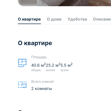
О квартире
О доме
Удобства
Описани
О квартире
Площадь
2
2
2
40.6
м
25.2
м
5.5
м
общая
жилая
кухня
Всего комнат
2 комнаты