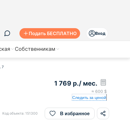
Подать БЕСПЛАТНО
Вход
ская
Собственникам
. 7
1 769
р.
/ мес.
,
≈
600
$
Следить за ценой
В избранное
Код объекта:
151300