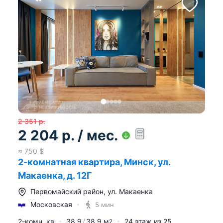
2 351
р.
2 204
р.
/ мес.
≈
750
$
2-комнатная квартира, Минск, ул.
Макаенка, д. 12Г
Первомайский район
,
ул. Макаенка
Московская
5 мин
2-комн. кв
38.9
38.9
м
24
этаж из
25
2