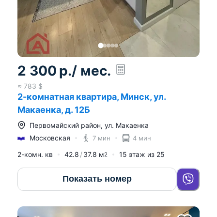
2 300
р.
/ мес.
≈
783
$
2-комнатная квартира, Минск, ул.
Макаенка, д. 12Б
Первомайский район
,
ул. Макаенка
Московская
7 мин
4 мин
2-комн. кв
42.8
37.8
м
15
этаж из
25
2
Показать номер