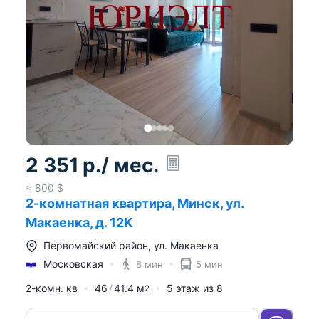
2 351
р.
/ мес.
≈
800
$
2-комнатная квартира, Минск, ул.
Макаенка, д. 12К
Первомайский район
,
ул. Макаенка
Московская
8 мин
5 мин
2-комн. кв
46
41.4
м
5
этаж из
8
2