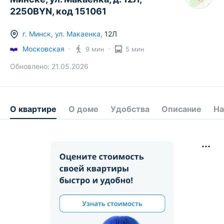
2250BYN, код 151061
г.
Минск
,
ул. Макаенка
,
12Л
Московская
9 мин
5 мин
Обновлено:
21.05.2026
О квартире
О доме
Удобства
Описание
На