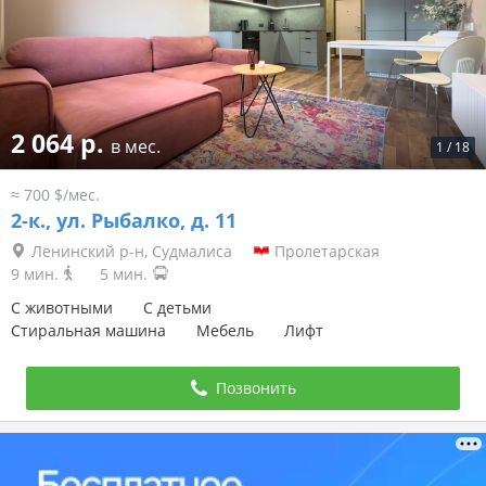
2 064 р.
в мес.
1
/
18
≈ 700 $/мес.
2-к.,
ул. Рыбалко, д. 11
Ленинский р-н, Судмалиса
Пролетарская
9 мин.
5 мин.
С животными
С детьми
Стиральная машина
Мебель
Лифт
Позвонить