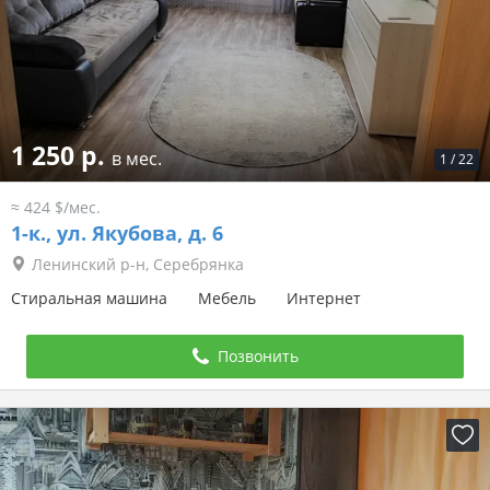
1 250 р.
в мес.
1
/
22
≈ 424 $/мес.
1-к.,
ул. Якубова, д. 6
Ленинский р-н, Серебрянка
Стиральная машина
Мебель
Интернет
Позвонить