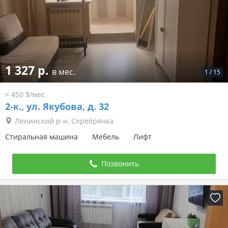
1 327 р.
в мес.
1
/
15
≈ 450 $/мес.
2-к.,
ул. Якубова, д. 32
Ленинский р-н, Серебрянка
Стиральная машина
Мебель
Лифт
Позвонить