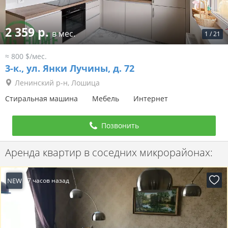
2 359 р.
в мес.
1
/
21
≈ 800 $/мес.
3-к.,
ул. Янки Лучины, д. 72
Ленинский р-н, Лошица
Стиральная машина
Мебель
Интернет
Позвонить
Аренда квартир в соседних микрорайонах:
NEW
7 часов назад