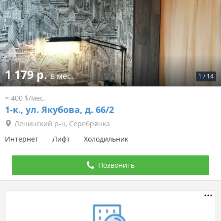
1 179 р.
в мес.
1
/
14
≈ 400 $/мес.
1-к.,
ул. Якубова, д. 66/2
Ленинский р-н, Серебрянка
Интернет
Лифт
Холодильник
Позвонить