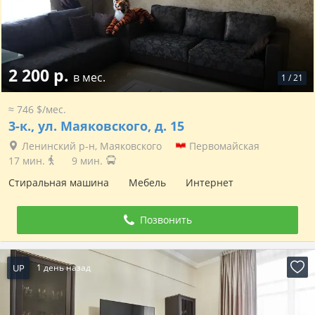
2 200 р.
в мес.
1
/
21
≈ 746 $/мес.
3-к.,
ул. Маяковского, д. 15
Ленинский р-н, Маяковского
Первомайская
17 мин.
9 мин.
Стиральная машина
Мебель
Интернет
Позвонить
UP
1 день назад