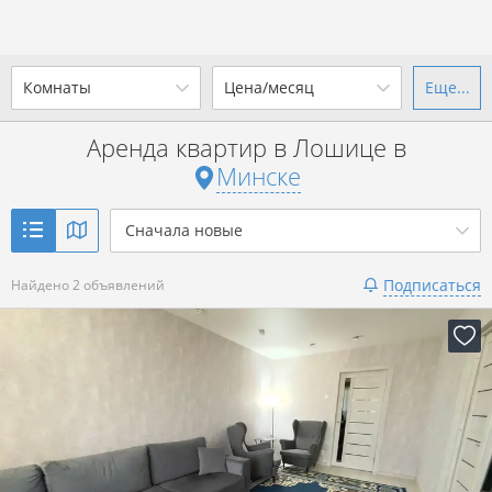
Комнаты
Цена/месяц
Еще...
Ваш город -
г. Минск
?
Аренда квартир в Лошице в
1-комн.
2-комн.
3-комн.
4+
от
до
Минске
Да
Выбрать город
Показать 2 объявления
р. за всё
Сначала новые
Подписаться
Найдено 2 объявлений
Показать 2 объявления