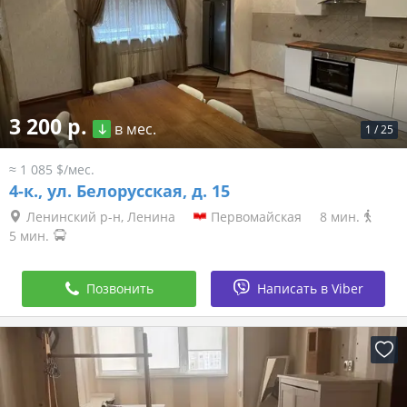
3 200 р.
в мес.
1
/
25
≈ 1 085 $/мес.
4-к.,
ул. Белорусская, д. 15
Ленинский р-н, Ленина
Первомайская
8 мин.
5 мин.
Позвонить
Написать в Viber