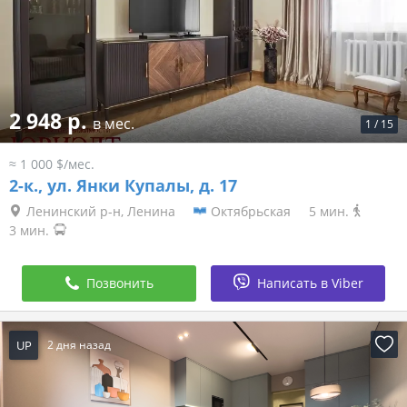
2 948 р.
в мес.
1
/
15
≈ 1 000 $/мес.
2-к.,
ул. Янки Купалы, д. 17
Ленинский р-н, Ленина
Октябрьская
5 мин.
3 мин.
Позвонить
Написать в Viber
UP
2 дня назад