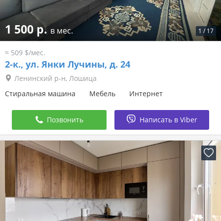
1 500 р.
в мес.
1
/
17
≈ 509 $/мес.
2-к.,
ул. Янки Лучины, д. 24
Ленинский р-н, Лошица
Стиральная машина
Мебель
Интернет
Позвонить
Написать в Viber