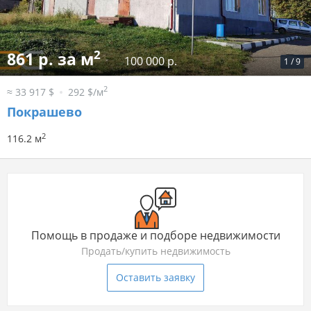
2
861 р. за м
100 000 р.
1
/
9
2
≈ 33 917 $
292 $/м
Покрашево
2
116.2 м
Помощь в продаже и подборе недвижимости
Продать/купить недвижимость
Оставить заявку