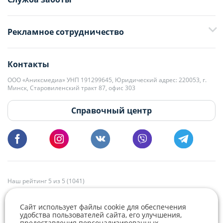
+375 29 376-13-70
Рекламное сотрудничество
+375 33 376-13-70
editor@domovita.by
+375 29 563-15-61 Кристина Филюта
Контакты
kb@domovita.by
+375 29 179-11-28 Владислав Гладченко
ООО «Аниксмедиа» УНП 191299645, Юридический адрес: 220053, г.
Мы принимаем звонки и отвечаем на письма в будние дни с 9:00 до
Минск, Старовиленский тракт 87, офис 303
18:00.
vg@domovita.by
Справочный центр
Пишите и звоните нам в будние дни с 8:00 до 20:00.
Наш рейтинг 5 из 5 (1041)
Сайт использует файлы cookie для обеспечения
удобства пользователей сайта, его улучшения,
предоставления персонализированных